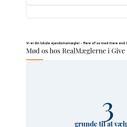
Vi har erfaring med salg af stort set alle typer ejendom
erhvervsejendomme, projektsalg og mindre udlejnings- og
Vi prioriterer et nært og personligt samarbejde med vor
ANBEFALINGER.
Du kan også sætte din ejendom til salg helt diskret. F
Vi er din lokale ejendomsmægler - flere af os med mere end 
Mød os hos RealMæglerne i Give
Når det handler om markedsføring, så rammer vi bredt m
Tyskland.
Hos RealMæglerne Maiken Nørtoft ApS handler vi med omt
bedste oplevelse af en bolighandel.
Mød os på Facebook & Instagram og få de sidste nye op
3
Vi glæder os til at høre fra dig!
grunde til at væl