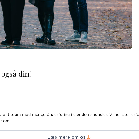
 også din!
ent team med mange års erfaring i ejendomshandler. Vi har stor erfar
er om.
Kollemorten, Gadbjerg, Givskud, Farre, Grønbjerg, Vandel, Billund, Ejs
Læs mere om os