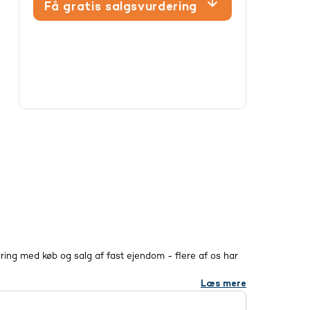
Få gratis salgsvurdering
ing med køb og salg af fast ejendom - flere af os har
Læs mere
trupholm, Brande m.v.