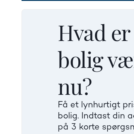
Hvad er
bolig væ
nu?
Få et lynhurtigt pr
bolig. Indtast din 
på 3 korte spørgs