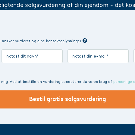
pligtende salgsvurdering af din ejendom - det kos
u ønsker vurderet og dine kontaktoplysninger
ig. Ved at bestille en vurdering accepterer du vores brug af
personlige 
Bestil gratis salgsvurdering