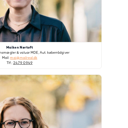
Maiken Nørtoft
msmægler & valuar MDE, Aut. køberrådgiver
Mail:
mai@mailreal.dk
Tlf.:
2479 0949