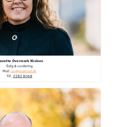
anette Overmark Nielsen
Salg & vurdering
Mail:
jon@mailreal.dk
Tlf.:
2282 8068