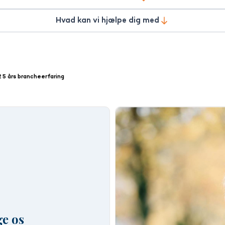
me, herunder parcelhuse, andelsboliger, fritidshuse, ejerlejligheder, 
Hvad kan vi hjælpe dig med
 erhvervsejendomme. Her henviser vi til vores erhvervsside, som du fi
es kunder. Vi lægger stor vægt på fuld tilfredshed før, under og efte
orhør nærmere hos os om skuffesager.
25 års brancheerfaring
ed lokale medier, sociale medier, boligsiden.dk m.v., og så har vi sid
anke. Sæt derfor ikke din bolig til salg, før du har talt med os - vi 
dateringer på boligmarkedet.
ge os