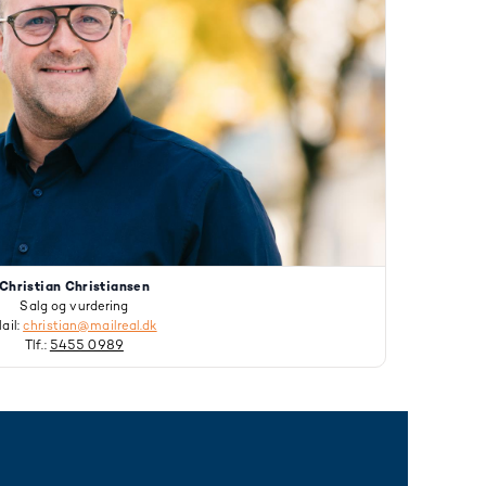
Christian Christiansen
Salg og vurdering
ail:
christian@mailreal.dk
Tlf.:
5455 0989