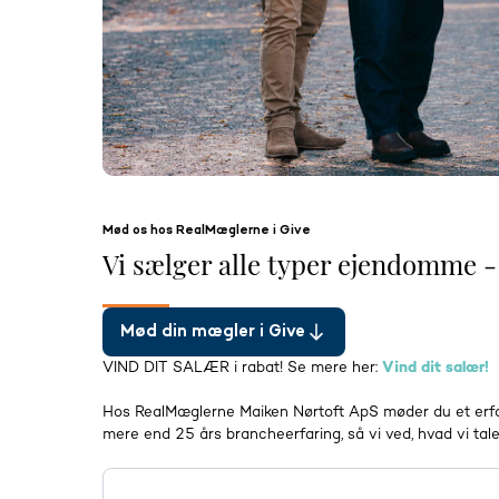
Mød os hos RealMæglerne i Give
Vi sælger alle typer ejendomme -
Mød din mægler i Give
VIND DIT SALÆR i rabat! Se mere her:
Vind dit salær!
Hos RealMæglerne Maiken Nørtoft ApS møder du et erfar
mere end 25 års brancheerfaring, så vi ved, hvad vi tal
Vi dækker områderne Give, Thyregod, Vesterlund, Vonge, 