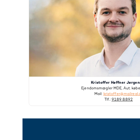
Kristoffer Høffner Jørge
Ejendomsmægler MDE, Aut. købe
Mail:
kristoffer@mailreal.
Tlf.:
9189 8892