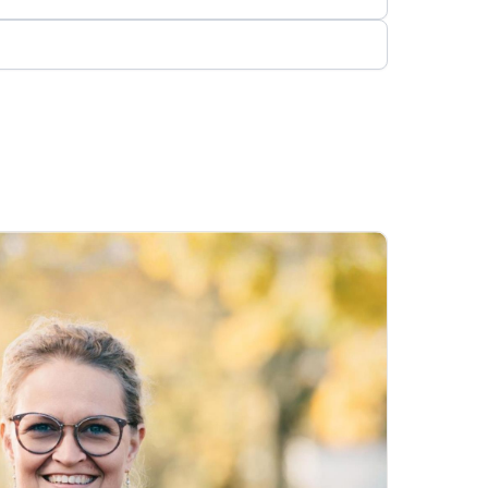
hobbylandbrug, skov- og naturejendomme, blandet bolig- og
nder lige i toppen af siden.
r en bolighandel. Se kundernes mening om os i menuen
en november 2023 ligeledes annonceret vores emner i
vil nemlig gerne være DIN ejendomsmægler, så DU får den