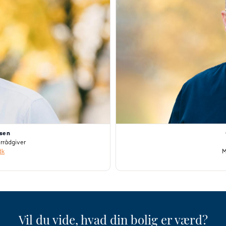
nsen
rrådgiver
dk
M
Vil du vide, hvad din bolig er værd?