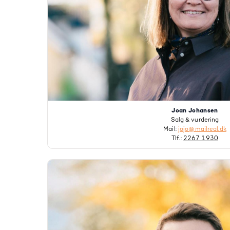
Joan Johansen
Salg & vurdering
Mail:
jojo@mailreal.dk
Tlf.:
2267 1930