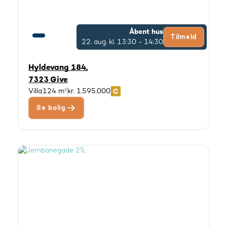
Åbent hus
Tilmeld
22. aug.
kl. 13:30 - 14:30
Hyldevang 184,
7323 Give
Villa
124 m²
kr. 1.595.000
Se bolig