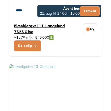
Åbent hus
Tilmeld
21. aug.
kl. 14:00 - 15:00
Blæsbjergvej 11, Langelund
Ny
7323 Give
Villa
79 m²
kr. 845.000
Se bolig