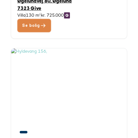
Øgelundvej 80, Øgelund
7323 Give
Villa
130 m²
kr. 725.000
Se bolig