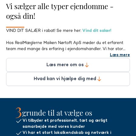
Vi sælger alle typer ejendomme -
også din!
VIND DIT SALÆR i rabat! Se mere her:
Vind dit salær!
Hos RealMæglerne Maiken Nørtoft ApS møder du et erfarent
team med mange års erfaring i ejendomshandler. Vi har stor
erfaring med køb og salg af fast ejendom - flere af os har mere
Læs mere
end 25 års brancheerfaring, så vi ved, hvad vi taler om.
Læs mere om os
Vi dækker områderne Give, Thyregod, Vesterlund, Vonge,
Hvad kan vi hjælpe dig med
Kollemorten, Gadbjerg, Givskud, Farre, Grønbjerg, Vandel, Billund,
Ejstrupholm, Brande m.v.
Vi har erfaring med salg af stort set alle typer ejendomme,
3
herunder parcelhuse, andelsboliger, fritidshuse, ejerlejligheder,
hobbylandbrug, skov- og naturejendomme, blandet bolig- og
grunde til at vælge os
erhvervsejendomme, projektsalg og mindre udlejnings- og
Vi tilbyder et professionelt, tæt og ærligt
erhvervsejendomme. Her henviser vi til vores erhvervsside, som
samarbejde med vores kunder
du finder lige i toppen af siden.
Vi har et stort lokalkendskab og netværk i