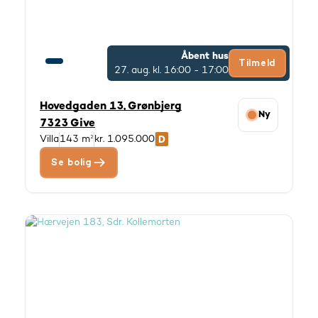
Åbent hus
Tilmeld
27. aug.
kl. 16:00 - 17:00
Hovedgaden 13, Grønbjerg
Ny
7323 Give
Villa
143 m²
kr. 1.095.000
Se bolig