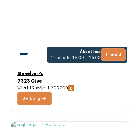
Åbent hus
Tilmeld
14. aug.
kl. 15:00 - 16:00
Gyvelvej 4,
7323 Give
Villa
119 m²
kr. 1.295.000
Se bolig