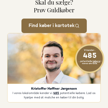
Skal du sælge?
Prøv Guldkøber
Find køber i kartotek
Vi kender...
485
... potentielle
købere
i
vores område.
Kristoffer Høffner Jørgensen
I vores lokalområde kender vi
485
potentielle købere. Lad os
hjælpe med at matche en køber til din bolig.