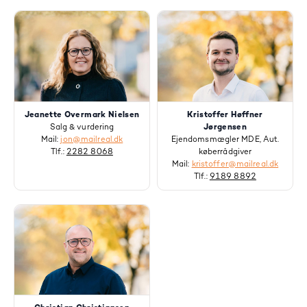
Jeanette Overmark Nielsen
Kristoffer Høffner
Salg & vurdering
Jørgensen
Mail:
jon@mailreal.dk
Ejendomsmægler MDE, Aut.
Tlf.:
2282 8068
køberrådgiver
Mail:
kristoffer@mailreal.dk
Tlf.:
9189 8892