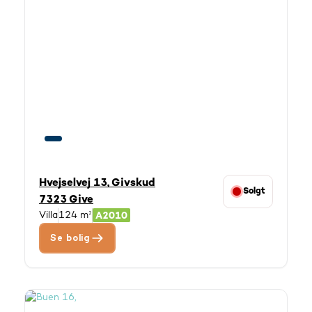
Hvejselvej 13, Givskud
Solgt
7323 Give
Villa
124 m²
Se bolig