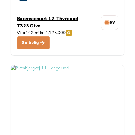
Syrenvænget 12, Thyregod
Ny
7323 Give
Villa
142 m²
kr. 1.195.000
Se bolig