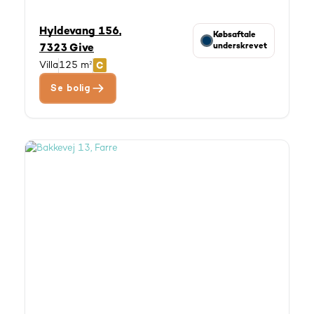
Hyldevang 156,
Købsaftale
underskrevet
7323 Give
Villa
125 m²
Se bolig