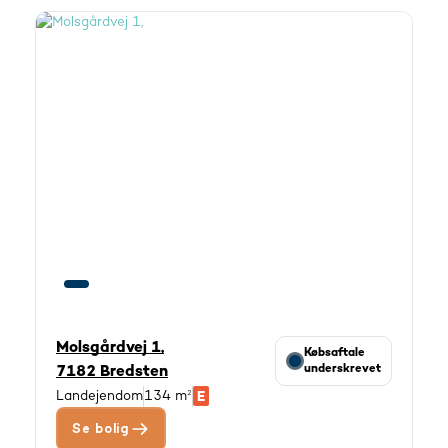
Molsgårdvej 1,
Købsaftale
underskrevet
7182 Bredsten
Landejendom
134 m²
Se bolig