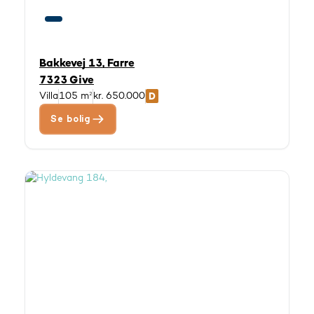
Bakkevej 13, Farre
7323 Give
Villa
105 m²
kr. 650.000
Se bolig