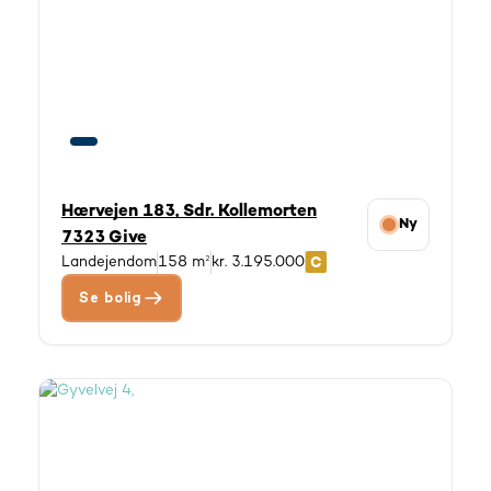
Hærvejen 183, Sdr. Kollemorten
Ny
7323 Give
Landejendom
158 m²
kr. 3.195.000
Se bolig