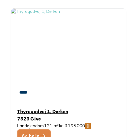
Thyregodvej 1, Dørken
7323 Give
Landejendom
121 m²
kr. 3.195.000
Se bolig