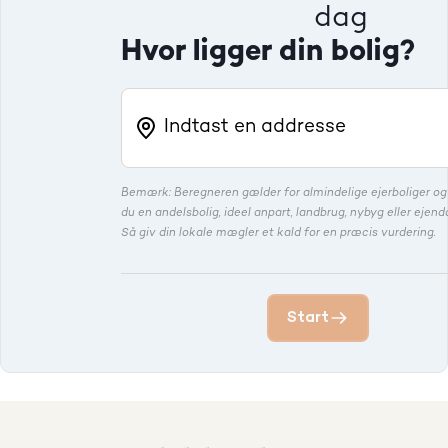
dag
Hvor ligger din bolig?
Bemærk: Beregneren gælder for almindelige ejerboliger o
du en andelsbolig, ideel anpart, landbrug, nybyg eller eje
Så giv din lokale mægler et kald for en præcis vurdering.
Start