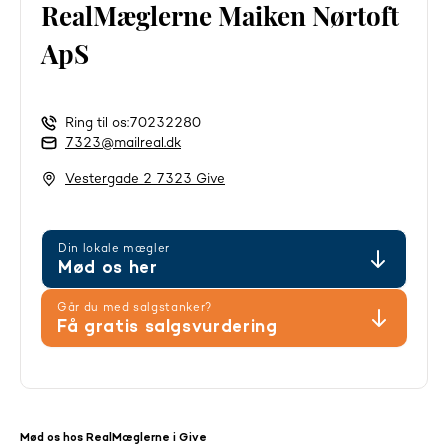
RealMæglerne Maiken Nørtoft
ApS
Ring til os:
70232280
7323@mailreal.dk
Vestergade 2 7323 Give
Din lokale mægler
Mød os her
Går du med salgstanker?
Få gratis salgsvurdering
Mød os hos RealMæglerne i Give