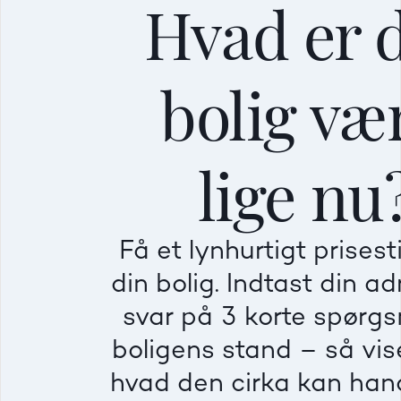
Hvad er 
bolig væ
Mellem
Mellem
Mellem
lige nu
Mindre god
Mindre god
Mindre god
Få et lynhurtigt prises
Villa
Ej
din bolig. Indtast din a
Beregner pris
Dårlig
Dårlig
Dårlig
svar på 3 korte spørg
boligens stand – så vise
Rækkehus
Fr
hvad den cirka kan hand