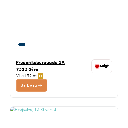
Frederiksberggade 19,
Solgt
7323 Give
Villa
132 m²
Se bolig