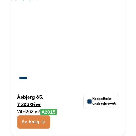
Åsbjerg 65,
Købsaftale
underskrevet
7323 Give
Villa
208 m²
Se bolig