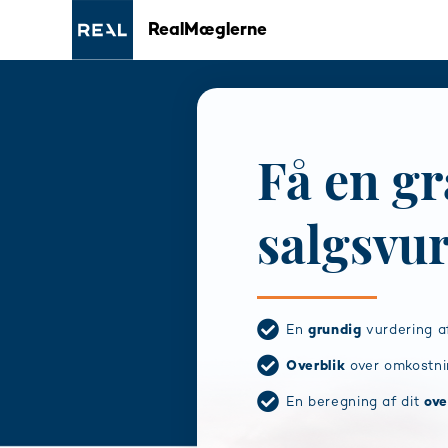
RealMæglerne
Få en gr
salgsvu
En
grundig
vurdering af
Overblik
over omkostni
En beregning af dit
ove