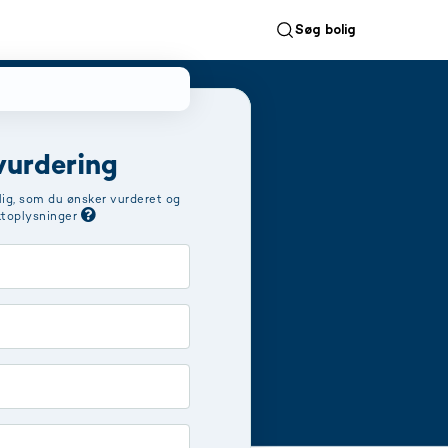
Søg bolig
 vurdering
lig, som du ønsker vurderet og
ktoplysninger