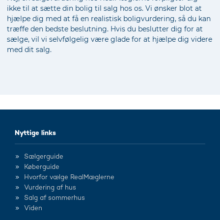
ikke til at sætte din bolig til salg hos os. Vi ønsker blot at
hjælpe dig med at få en realistisk boligvurdering, så du kan
træffe den bedste beslutning. Hvis du beslutter dig for at
sælge, vil vi selvfølgelig være glade for at hjælpe dig videre
med dit salg.
Nyttige links
Sælgerguide
Køberguide
Hvorfor vælge RealMæglerne
Vurdering af hus
Salg af sommerhus
Viden