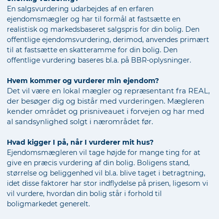
En salgsvurdering udarbejdes af en erfaren
ejendomsmægler og har til formål at fastsætte en
realistisk og markedsbaseret salgspris for din bolig. Den
offentlige ejendomsvurdering, derimod, anvendes primært
til at fastsætte en skatteramme for din bolig. Den
offentlige vurdering baseres bl.a. på BBR-oplysninger.
Hvem kommer og vurderer min ejendom?
Det vil være en lokal mægler og repræsentant fra REAL,
der besøger dig og bistår med vurderingen. Mægleren
kender området og prisniveauet i forvejen og har med
al sandsynlighed solgt i nærområdet før.
Hvad kigger I på, når I vurderer mit hus?
Ejendomsmægleren vil tage højde for mange ting for at
give en præcis vurdering af din bolig. Boligens stand,
størrelse og beliggenhed vil bl.a. blive taget i betragtning,
idet disse faktorer har stor indflydelse på prisen, ligesom vi
vil vurdere, hvordan din bolig står i forhold til
boligmarkedet generelt.