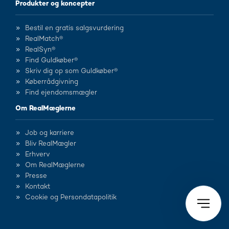
Produkter og koncepter
Bestil en gratis salgsvurdering
RealMatch®
RealSyn®
Find Guldkøber®
Skriv dig op som Guldkøber®
Køberrådgivning
Find ejendomsmægler
Om RealMæglerne
Job og karriere
Bliv RealMægler
Erhverv
Om RealMæglerne
Presse
Kontakt
Cookie og Persondatapolitik