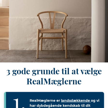
3 gode grunde til at vælge
RealMæglerne
RealMæglerne er
landsdækkende
og vi
har dybdegående kendskab til dit