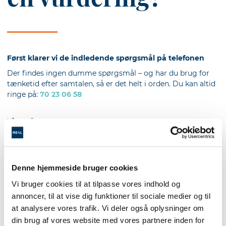
Først klarer vi de indledende spørgsmål på telefonen
Der findes ingen dumme spørgsmål – og har du brug for
tænketid efter samtalen, så er det helt i orden. Du kan altid
ringe på:
70 23 06 58
Vi mødes
Sammen kan I planlægge et møde, hvor din mægler kan
besigtige boligen fysisk. Det tager omkring en halv til en
hel time alt efter boligens størrelse.
Denne hjemmeside bruger cookies
Vi bruger cookies til at tilpasse vores indhold og
Vurderingen
annoncer, til at vise dig funktioner til sociale medier og til
Efter vi har gået din bolig igennem, giver mægleren sin
at analysere vores trafik. Vi deler også oplysninger om
professionelle vurdering af dit hus, lejlighed eller anden
din brug af vores website med vores partnere inden for
bolig.