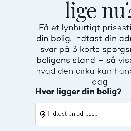
lige nu
Mindre god
Mindre god
Mindre god
Få et lynhurtigt prises
Villa
Ej
din bolig. Indtast din a
Beregner pris
Dårlig
Dårlig
Dårlig
svar på 3 korte spørg
boligens stand – så vise
Rækkehus
Fr
hvad den cirka kan hand
dag
Hvor ligger din bolig?