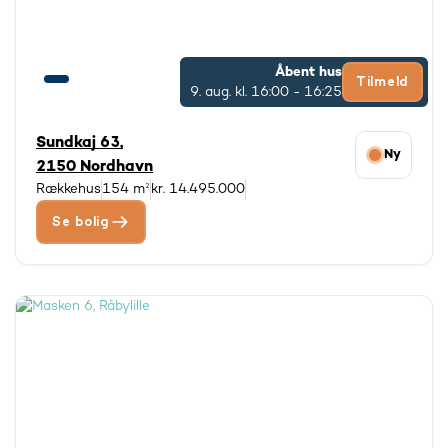
Åbent hus
Tilmeld
9. aug.
kl. 16:00 - 16:25
Sundkaj 63,
Ny
2150 Nordhavn
Rækkehus
154 m²
kr. 14.495.000
Se bolig