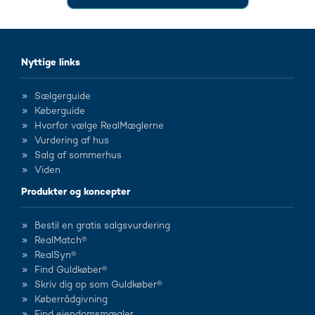
Nyttige links
Sælgerguide
Køberguide
Hvorfor vælge RealMæglerne
Vurdering af hus
Salg af sommerhus
Viden
Produkter og koncepter
Bestil en gratis salgsvurdering
RealMatch®
RealSyn®
Find Guldkøber®
Skriv dig op som Guldkøber®
Køberrådgivning
Find ejendomsmægler