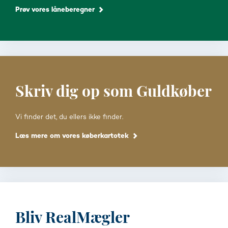
Prøv vores låneberegner
Skriv dig op som Guldkøber
Vi finder det, du ellers ikke finder.
Læs mere om vores køberkartotek
Bliv RealMægler