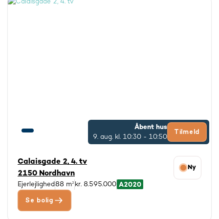
Åbent hus
Tilmeld
9. aug.
kl. 10:30 - 10:50
Calaisgade 2, 4. tv
Ny
2150 Nordhavn
Ejerlejlighed
88 m²
kr. 8.595.000
Se bolig