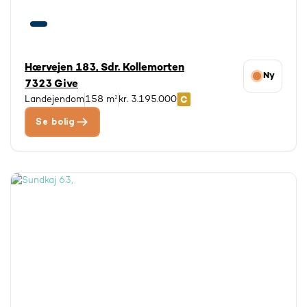
Hærvejen 183, Sdr. Kollemorten
Ny
7323 Give
Landejendom
158 m²
kr. 3.195.000
Se bolig