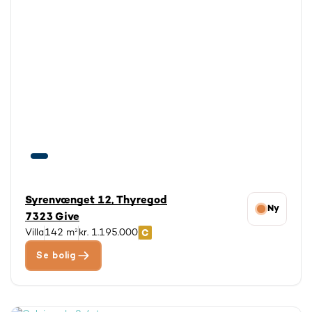
Vi kan maksimalt vise 3000 boliger ad gangen.
Tilpas evt. din søgning.
Syrenvænget 12, Thyregod
Ny
7323 Give
Villa
142 m²
kr. 1.195.000
Se bolig