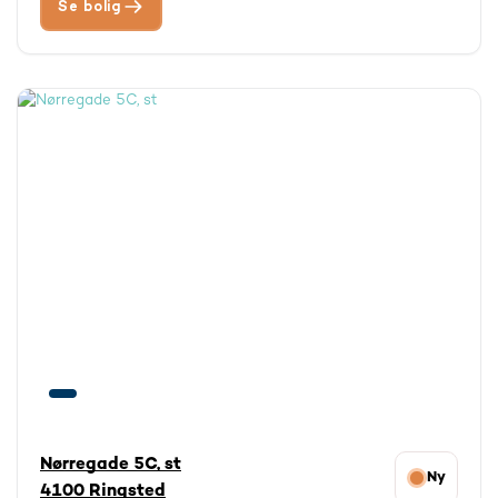
Se bolig
Nørregade 5C, st
Ny
4100 Ringsted