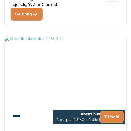
Lejebolig
493 m²
0 pr. md.
Se bolig
Åbent hus
Tilmeld
9. aug.
kl. 13:30 - 13:50