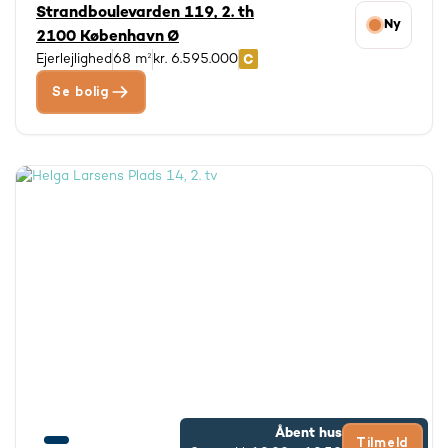
Strandboulevarden 119, 2. th
Ny
2100 København Ø
Ejerlejlighed
68 m²
kr. 6.595.000
Se bolig
Åbent hus
Tilmeld