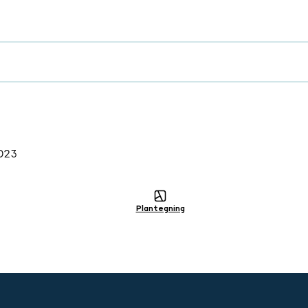
023
Plantegning