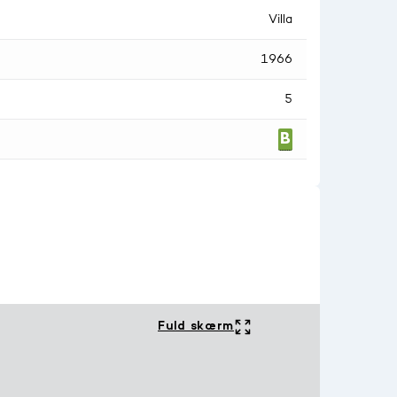
Villa
1966
5
Fuld skærm