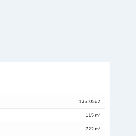
 her en fantastisk og naturskøn beliggenhed, med
dan skuldrene sænker sig. Boligen ligger på en tryg og
kvemt nær S-tog ved Brøndby Strand Station, og
 sig langt herfra. Til børnefamilien, er man sig tilmed
 lethed nås, i en travl hverdag.
135-0562
115 m²
722 m²