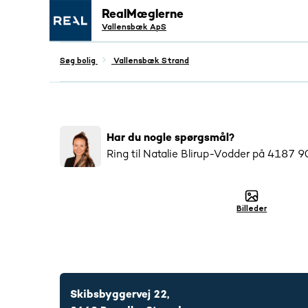
RealMæglerne
Vallensbæk ApS
Søg bolig
Vallensbæk Strand
Populær
Har du nogle spørgsmål?
12
salgsopstillinger tilsendt
Ring til
Natalie Blirup-Vodder
på
4187 9
Billeder
4187 9023
Skibsbyggervej 22,