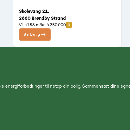
Skolevang 21,
2660 Brøndby Strand
Villa
158 m²
kr. 6.250.000
Se bolig
le energiforbedringer til netop din bolig. Sammensæt dine egne