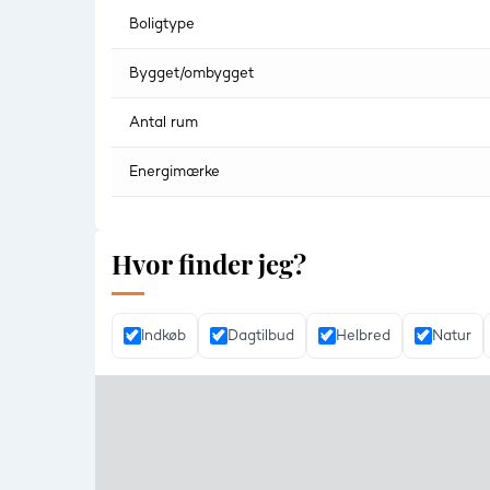
Boligtype
Bygget/ombygget
Antal rum
Energimærke
Hvor finder jeg?
Indkøb
Dagtilbud
Helbred
Natur