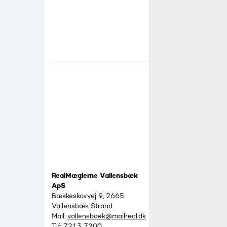
RealMæglerne Vallensbæk
ApS
Bækkeskovvej 9, 2665
Vallensbæk Strand
Mail:
vallensbaek@mailreal.dk
Tlf:
7213 7200