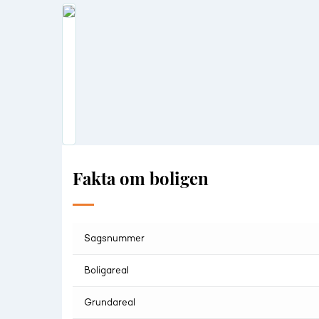
Området taler for sig selv - og med Brøndby havn, sam
masser af rekreative områder. Gå eller løb en tur til 
rolig villavej, som er karakteriseret ved godt naboska
København Centrum er ikke mere end en 15 minutters køre
i cykelafstand til skole, sportsfaciliteter, og gode indk
Fakta om boligen
Sagsnummer
Boligareal
Grundareal