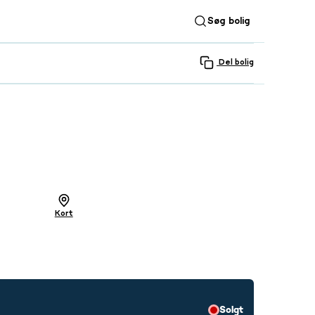
Søg bolig
Del bolig
SE ALLE 28 BILLEDER
Kort
Solgt