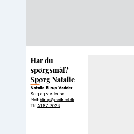
Har du
spørgsmål?
Spørg Natalie
Natalie Blirup-Vodder
Salg og vurdering
Mail:
blirup@mailreal.dk
Tlf:
4187 9023