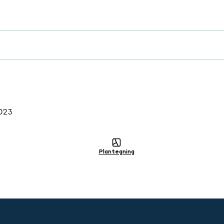
023
Plantegning