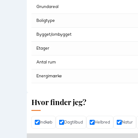
Grundareal
Boligtype
Bygget/ombygget
Etager
Antal rum
Energimærke
Hvor finder jeg?
Indkøb
Dagtilbud
Helbred
Natur