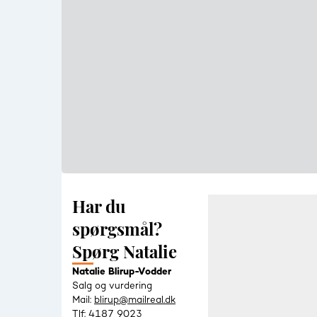
Har du
spørgsmål?
Spørg Natalie
Natalie Blirup-Vodder
Salg og vurdering
Mail:
blirup@mailreal.dk
Tlf:
4187 9023