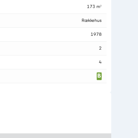
173 m²
Rækkehus
1978
2
4