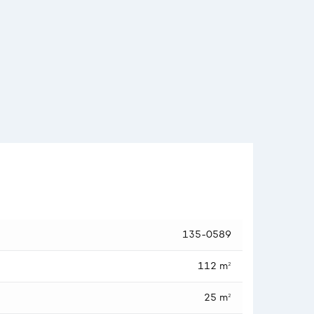
have, og lækre træterrasse. Her kommer boligens
otte og stilrene køkken fra 2017, byder både på rigtig
kstra toilet, med gulvvarme. 1. sal rummer tre super
ækre fliser i moderne kontrast til de hvide vægge.
r der mulighed for renovere og integrere husets 2.
135-0589
112 m²
25 m²