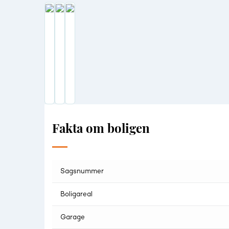
skabe, god bordplads og vaskesøjle. Den fantastisk ly
beliggenhed i særdeleshed til sin ret, med beliggehede
god bord- samt opbevaringsplads, og hårde hvidevarer a
fine og lyse værelser, der kan fordeles efter behov. D
Badeværelset er renoveret i samme, gennemførte røde t
sal/tagetage - og etablere et stort, ekstra disponibel
Til huset hører også egen carport, samt praktisk skur t
Kontakte os allerede idag på tlf.: 41879023 - og hør
Fakta om boligen
Sagsnummer
Boligareal
Garage