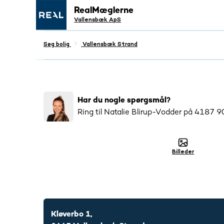
RealMæglerne
Vallensbæk ApS
Søg bolig
Vallensbæk Strand
Populær
Har du nogle spørgsmål?
28
salgsopstillinger tilsendt
Ring til
Natalie Blirup-Vodder
på
4187 9
Billeder
4187 9023
Kløverbo 1,