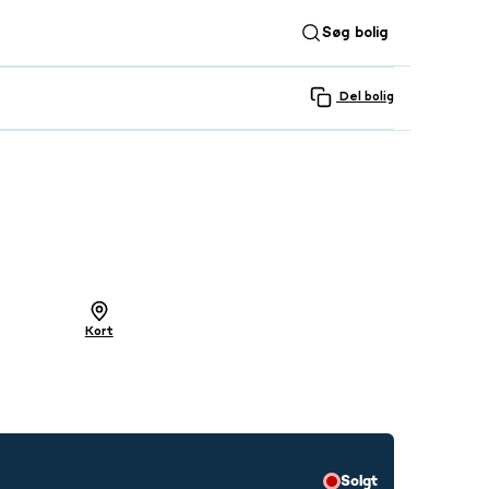
Søg bolig
Del bolig
SE ALLE 26 BILLEDER
Kort
Solgt