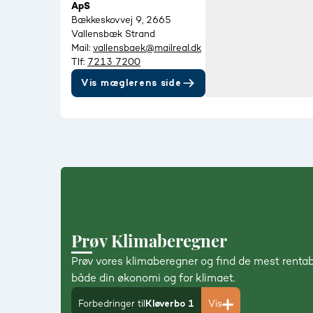
ApS
Bækkeskovvej 9, 2665
Vallensbæk Strand
Mail:
vallensbaek@mailreal.dk
Tlf:
7213 7200
Vis mæglerens side
Prøv Klimaberegner
Prøv vores klimaberegner og find de mest rentab
både din økonomi og for klimaet.
Forbedringer til
Kløverbo 1
Vis