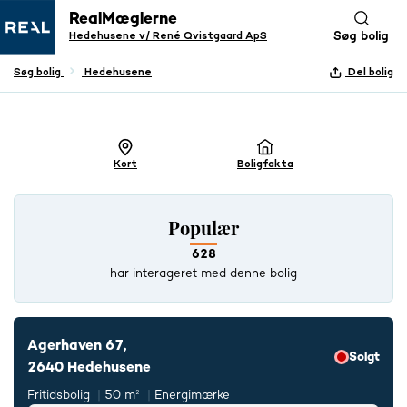
RealMæglerne
Hedehusene v/ René Qvistgaard ApS
Søg bolig
Søg bolig
Hedehusene
Del bolig
+ 24 BILLEDER
Kort
Boligfakta
Populær
628
har interageret med denne bolig
Agerhaven 67,
Solgt
2640 Hedehusene
Fritidsbolig
50 m²
Energimærke