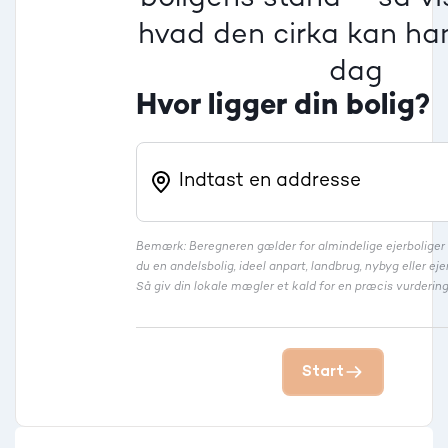
Rækkehus
hvad den cirka kan han
dag
Hvor ligger din bolig?
Bemærk: Beregneren gælder for almindelige ejerbolige
du en andelsbolig, ideel anpart, landbrug, nybyg eller 
Så giv din lokale mægler et kald for en præcis vurdering
Start