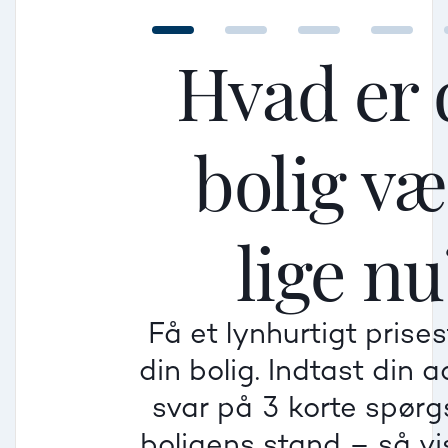
Hvad er 
bolig v
Mellem
Mellem
Mellem
lige nu
Mindre god
Mindre god
Mindre god
Få et lynhurtigt prise
Villa
din bolig. Indtast din 
Beregner pris
Dårlig
Dårlig
Dårlig
svar på 3 korte spør
boligens stand – så vis