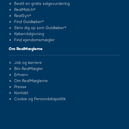
Bestil en gratis salgsvurdering
RealMatch®
RealSyn®
Find Guldkøber®
Skriv dig op som Guldkøber®
Køberrådgivning
Find ejendomsmægler
Om RealMæglerne
Job og karriere
Bliv RealMægler
Erhverv
Om RealMæglerne
Presse
Kontakt
Cookie og Persondatapolitik