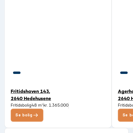
Fritidshaven 143,
Agerha
2640 Hedehusene
2640 
Fritidsbolig
48 m²
kr. 1.365.000
Fritidsb
Se bolig
Se b