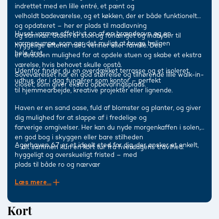
indrettet med en lille entré, et pænt og
velholdt badeværelse, og et køkken, der er både funktionelt
og opdateret – her er plads til madlavning
Huset varmes effektivt op af en brændeovn og en
og samvær. Stuen er stor og forlænget og indbyder til
varmepumpe, som gør det muligt at bruge boligen
hyggelige aftener med venner eller familie. Der
hele året.
er desuden mulighed for at opdele stuen og skabe et ekstra
værelse, hvis behovet skulle opstå.
Udenfor finder du en overdækket terrasse og et isoleret
Soveværelset har en god størrelse og tilhørende lille walk-in-
udhus, der i dag fungerer som kontor – perfekt
closet, som giver ekstra opbevaringsplads.
til hjemmearbejde, kreative projekter eller lignende.
Haven er en sand oase, fuld af blomster og planter, og giver
dig mulighed for at slappe af i fredelige og
farverige omgivelser. Her kan du nyde morgenkaffen i solen,
en god bog i skyggen eller bare stilheden
Agerhaven 67 er et ideelt sted for dig, der ønsker et enkelt,
– alt sammen kun en kort tur fra hverdagens travlhed.
hyggeligt og overskueligt fristed – med
plads til både ro og nærvær
Læs mere...
Kort