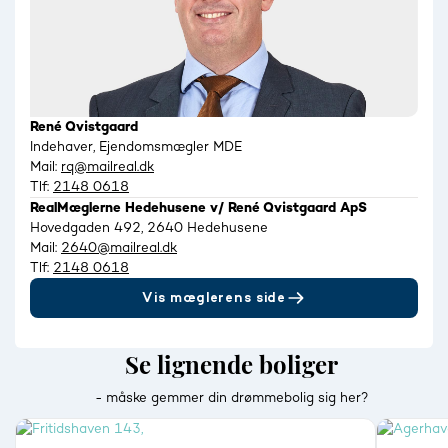
René Qvistgaard
Indehaver, Ejendomsmægler MDE
Mail:
rq@mailreal.dk
Tlf:
2148 0618
RealMæglerne Hedehusene v/ René Qvistgaard ApS
Hovedgaden 492, 2640 Hedehusene
Mail:
2640@mailreal.dk
Tlf:
2148 0618
Vis mæglerens side
Se lignende boliger
- måske gemmer din drømmebolig sig her?