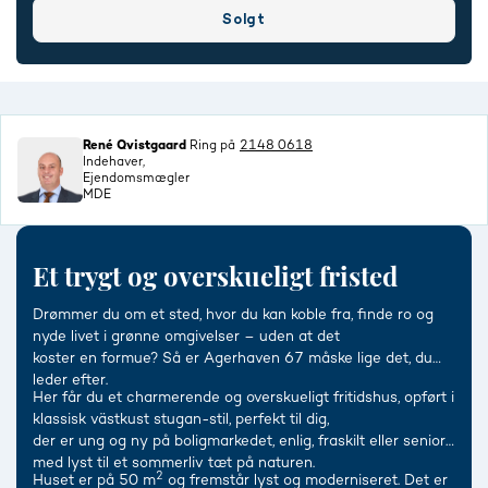
Solgt
René Qvistgaard
Ring på
2148 0618
Indehaver,
Ejendomsmægler
MDE
Et trygt og overskueligt fristed
Drømmer du om et sted, hvor du kan koble fra, finde ro og
nyde livet i grønne omgivelser – uden at det
koster en formue? Så er Agerhaven 67 måske lige det, du
leder efter.
Her får du et charmerende og overskueligt fritidshus, opført i
klassisk västkust stugan-stil, perfekt til dig,
der er ung og ny på boligmarkedet, enlig, fraskilt eller senior
med lyst til et sommerliv tæt på naturen.
2
Huset er på 50 m
og fremstår lyst og moderniseret. Det er