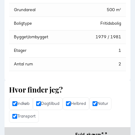
Grundareal
500 m²
Boligtype
Fritidsbolig
Bygget/ombygget
1979 / 1981
Etager
1
Antal rum
2
Hvor finder jeg?
Indkøb
Dagtilbud
Helbred
Natur
Transport
Fuld skærm