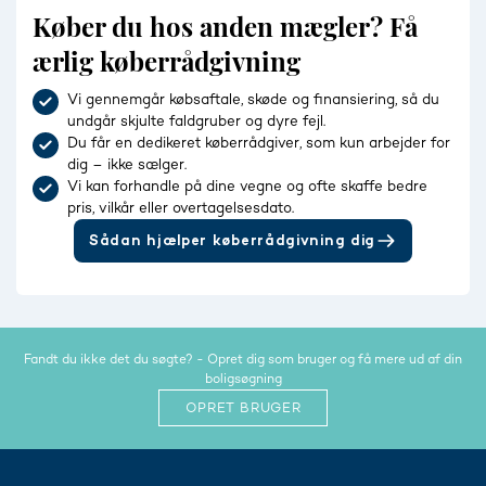
Køber du hos anden mægler? Få
ærlig køberrådgivning
Vi gennemgår købsaftale, skøde og finansiering, så du
undgår skjulte faldgruber og dyre fejl.
Du får en dedikeret køberrådgiver, som kun arbejder for
dig – ikke sælger.
Vi kan forhandle på dine vegne og ofte skaffe bedre
pris, vilkår eller overtagelsesdato.
Sådan hjælper køberrådgivning dig
Fandt du ikke det du søgte? - Opret dig som bruger og få mere ud af din
boligsøgning
OPRET BRUGER