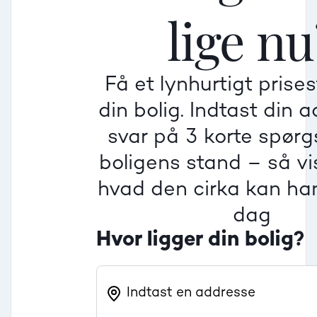
lige nu
Mindre god
Mindre god
Mindre god
Få et lynhurtigt prise
Villa
din bolig. Indtast din 
Beregner pris
Dårlig
Dårlig
Dårlig
svar på 3 korte spør
boligens stand – så vis
Rækkehus
hvad den cirka kan han
dag
Hvor ligger din bolig?