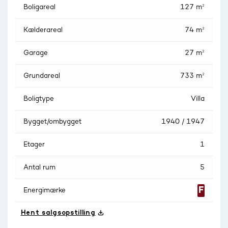
Boligareal
127 m²
Kælderareal
74 m²
Garage
27 m²
Grundareal
733 m²
Boligtype
Villa
Bygget/ombygget
1940 / 1947
Etager
1
Antal rum
5
Energimærke
Hent salgsopstilling