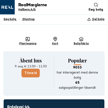
RealMæglerne
Hallberg A/S
Søg bolig
Søg bolig
Glostrup
Del bolig
+ 20 BILLEDER
Plantegning
Kort
Boligfakta
Åbent hus
Populær
9. aug.
kl. 11:00 - 11:30
9033
har interageret med denne
Tilmeld
bolig
65
salgsopstillinger tilsendt
Erdalsvej 44,