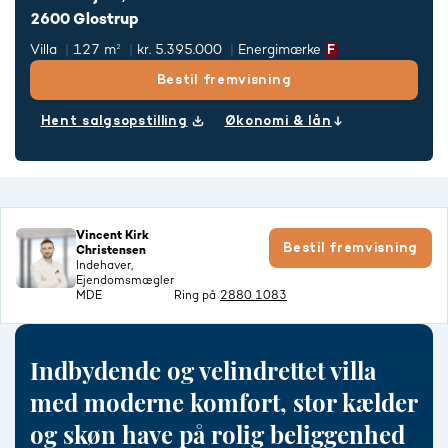
2600 Glostrup
Villa
127 m²
kr. 5.395.000
Energimærke
Bestil fremvisning
Hent salgsopstilling
Økonomi & lån
Vincent Kirk
Bestil fremvisning
Christensen
Indehaver,
Ejendomsmægler
MDE
Ring på
2880 1083
Indbydende og velindrettet villa
med moderne komfort, stor kælder
og skøn have på rolig beliggenhed