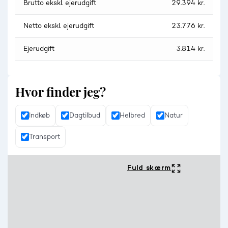
Brutto ekskl. ejerudgift
29.394 kr.
Netto ekskl. ejerudgift
23.776 kr.
Ejerudgift
3.814 kr.
Hvor finder jeg?
Indkøb
Dagtilbud
Helbred
Natur
Transport
Fuld skærm