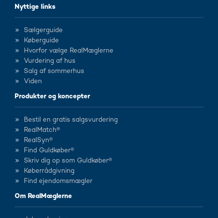
Nyttige links
Sælgerguide
Køberguide
Hvorfor vælge RealMæglerne
Vurdering af hus
Salg af sommerhus
Viden
Produkter og koncepter
Bestil en gratis salgsvurdering
RealMatch®
RealSyn®
Find Guldkøber®
Skriv dig op som Guldkøber®
Køberrådgivning
Find ejendomsmægler
Om RealMæglerne