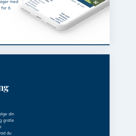
sager med
 for 6
ng
lge din
g gratis
e
vad du