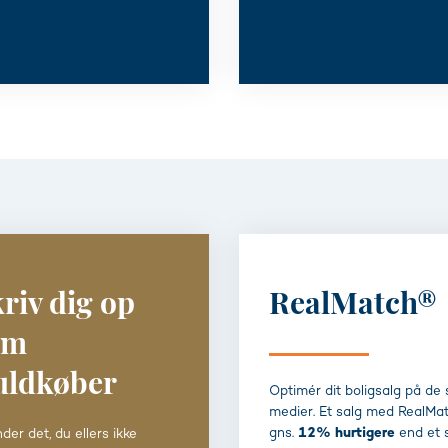
riv dig op
RealMatch®
om
uldkøber
Optimér dit boligsalg på de 
medier. Et salg med RealMat
gns.
12% hurtigere
end et 
nder det, du ellers ikke