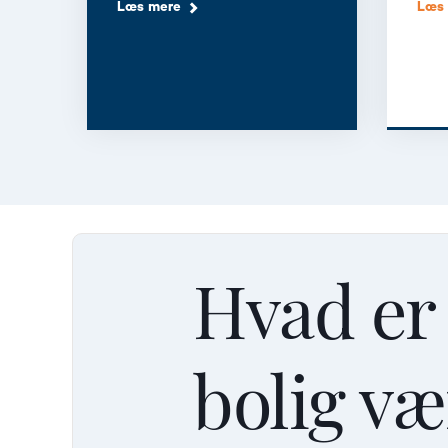
Læs mere
Læs
Hvad er
bolig væ