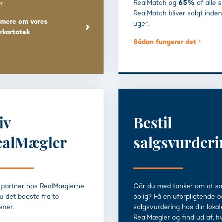
RealMatch og
65%
af alle 
r.
RealMatch bliver solgt inden
mere om vores
uger.
rkartotek
Sådan fungerer det
iv
Bestil
ealMægler
salgsvurderi
partner hos RealMæglerne
Går du med tanker om at sæ
du det bedste fra to
bolig? Få en uforpligtende o
ener.
salgsvurdering hos din lokal
RealMægler og find ud af, h