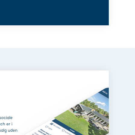
sociale
ch er i
salg uden