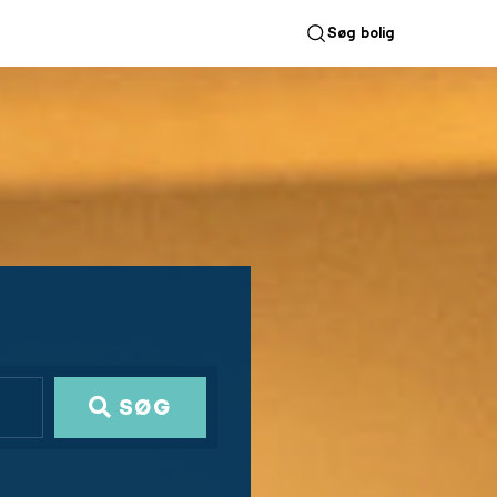
Søg bolig
SØG