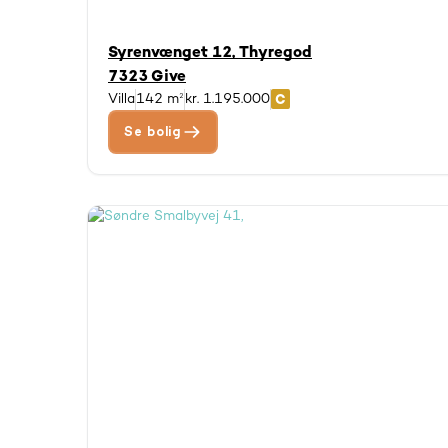
Syrenvænget 12, Thyregod
7323 Give
Villa
142 m²
kr. 1.195.000
Se bolig