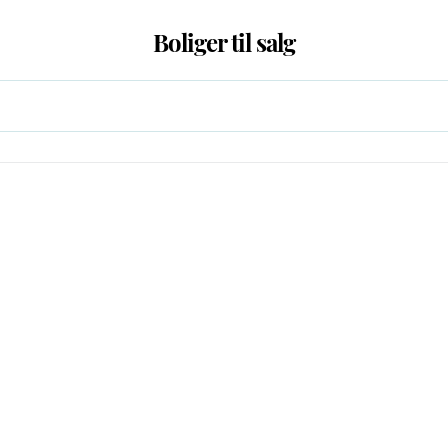
Boliger til salg
Vi kan maksimalt vise 3000 boliger ad gangen. Tilpas evt. din søgning.