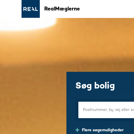
RealMæglerne
Søg bolig
Flere søgemuligheder