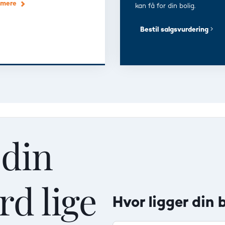
 mere
kan få for din bolig.
Bestil salgsvurdering
 din
rd lige
Hvor ligger din 
Villa