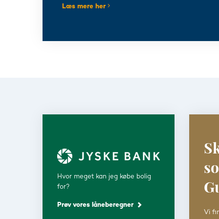
Læs mere her
Sk
s
Hvor meget kan jeg købe bolig
G
for?
Prøv vores låneberegner
Vi fi