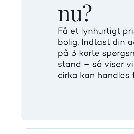
nu?
Få et lynhurtigt pr
bolig. Indtast din 
på 3 korte spørgs
stand – så viser v
cirka kan handles f