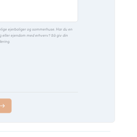
God
God
God
gner pris
Fritidshus
lige ejerboliger og sommerhuse. Har du en
yg eller ejendom med erhverv? Så giv din
ering.
Perfekt
Perfekt
Perfekt