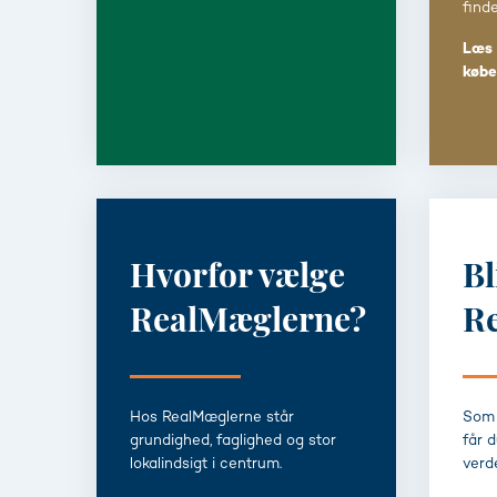
finde
Læs 
købe
Hvorfor vælge
Bl
RealMæglerne?
R
Hos RealMæglerne står
Som 
grundighed, faglighed og stor
får 
lokalindsigt i centrum.
verd