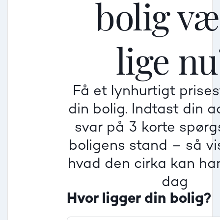
bolig v
Mellem
Mellem
Mellem
lige nu
Mindre god
Mindre god
Mindre god
Få et lynhurtigt prise
Villa
din bolig. Indtast din 
Beregner pris
Dårlig
Dårlig
Dårlig
svar på 3 korte spør
boligens stand – så vis
Rækkehus
hvad den cirka kan han
dag
Hvor ligger din bolig?