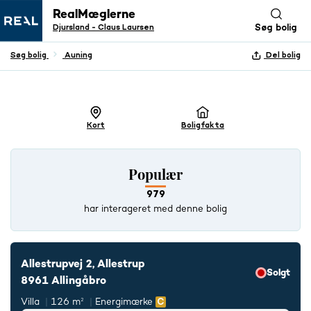
RealMæglerne
Djursland - Claus Laursen
Søg bolig
Søg bolig
Auning
Del bolig
+ 3 BILLEDER
Kort
Boligfakta
Populær
979
har interageret med denne bolig
Allestrupvej 2, Allestrup
Solgt
8961 Allingåbro
Villa
126 m²
Energimærke