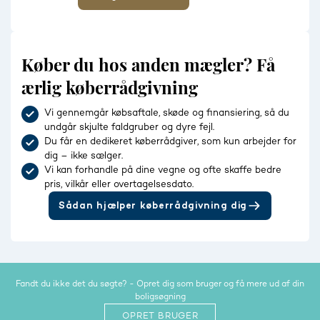
Køber du hos anden mægler? Få
ærlig køberrådgivning
Vi gennemgår købsaftale, skøde og finansiering, så du
undgår skjulte faldgruber og dyre fejl.
Du får en dedikeret køberrådgiver, som kun arbejder for
dig – ikke sælger.
Vi kan forhandle på dine vegne og ofte skaffe bedre
pris, vilkår eller overtagelsesdato.
Sådan hjælper køberrådgivning dig
Fandt du ikke det du søgte? - Opret dig som bruger og få mere ud af din
boligsøgning
OPRET BRUGER