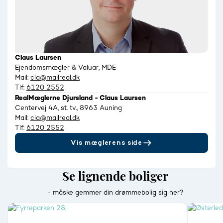
Claus Laursen
Ejendomsmægler & Valuar, MDE
Mail:
cla@mailreal.dk
Tlf:
6120 2552
RealMæglerne Djursland - Claus Laursen
Centervej 4A, st. tv., 8963 Auning
Mail:
cla@mailreal.dk
Tlf:
6120 2552
Vis mæglerens side
Se lignende boliger
- måske gemmer din drømmebolig sig her?