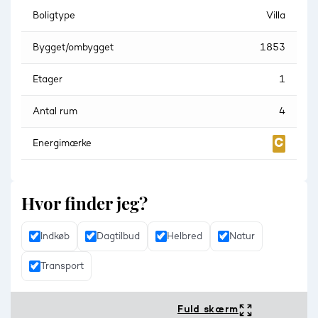
Boligtype
Villa
Bygget/ombygget
1853
Etager
1
Antal rum
4
Energimærke
Hvor finder jeg?
Indkøb
Dagtilbud
Helbred
Natur
Transport
Fuld skærm