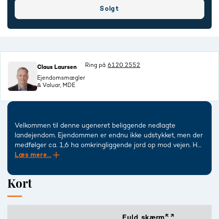
Solgt
Ring på
6120 2552
Claus Laursen
Ejendomsmægler
& Valuar, MDE
Velkommen til denne ugeneret beliggende nedlagte
landejendom. Ejendommen er endnu ikke udstykket, men der
medfølger ca. 1,6 ha omkringliggende jord op mod vejen. Her
har du muligheden for at have hestehold samt hobby
Læs mere...
værksted mv. Huset er beliggende for enden af sandvej med
åben gårdsplads. Til huset er der god ugeneret nem have
Kort
med god udsigt over marker. Af udbygninger kan nævnes
solidt rødstens udhus/gl. stald samt maskinhus
sammenbygget med stalden også i røde mursten.
Fuld skærm