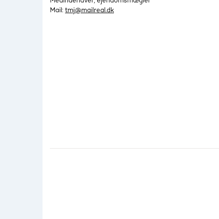
Medindehaver, ejendomsmægler
Mail:
tmj@mailreal.dk