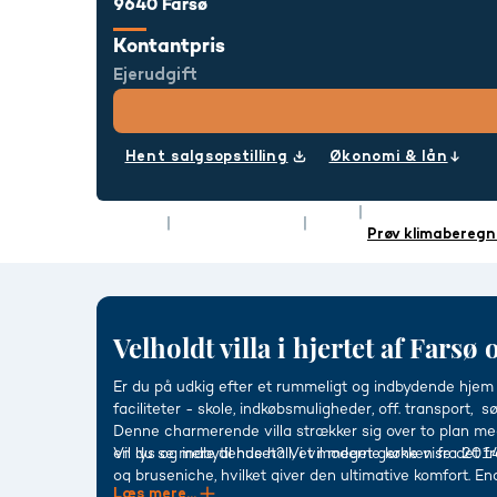
9640 Farsø
Kontantpris
Ejerudgift
Hent salgsopstilling
Økonomi & lån
Rum
6
Energimærke
Type
Villa
Boligareal
144 m²
Prøv klimaberegn
Velholdt villa i hjertet af Farsø 
Er du på udkig efter et rummeligt og indbydende hjem
faciliteter - skole, indkøbsmuligheder, off. transport, s
Denne charmerende villa strækker sig over to plan m
en lys og indbydende hall, et moderne køkken fra 201
Vil du se mere til huset? Vi vil meget gerne vise det 
og bruseniche, hvilket giver den ultimative komfort. En
Læs mere...