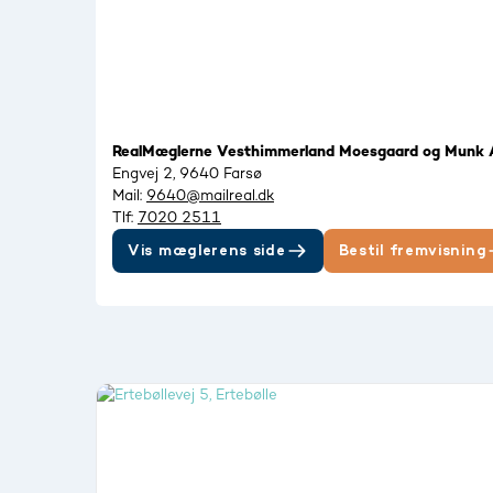
RealMæglerne Vesthimmerland Moesgaard og Munk
Engvej 2, 9640 Farsø
Mail:
9640@mailreal.dk
Tlf:
7020 2511
Vis mæglerens side
Bestil fremvisning