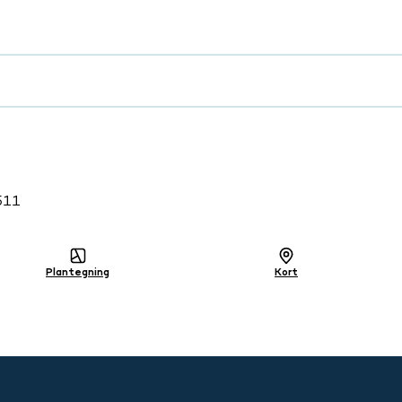
lig
511
Plantegning
Kort