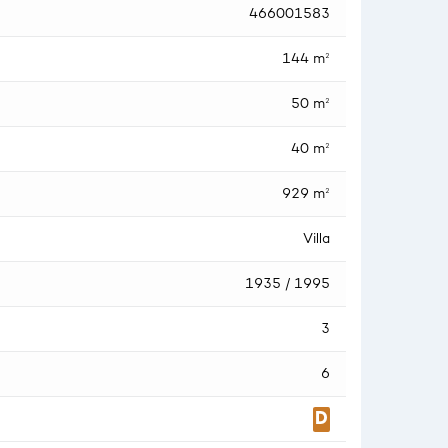
466001583
144 m²
50 m²
40 m²
929 m²
Villa
1935 / 1995
3
6