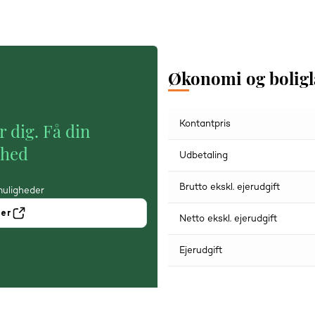
Økonomi og bolig
Kontantpris
r dig. Få din
ghed
Udbetaling
Brutto ekskl. ejerudgift
muligheder
ner
Netto ekskl. ejerudgift
Ejerudgift