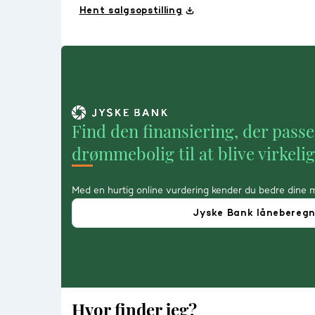
Hent salgsopstilling
Find den finansiering, der passe
drømmebolig til at blive virkeli
Med en hurtig online vurdering kender du bedre dine 
Jyske Bank lånebereg
Hvor finder jeg?