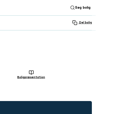
Søg bolig
Del bolig
SE ALLE 31 BILLEDER
Boligpræsentation