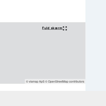
Fuld skærm
© viamap ApS
© OpenStreetMap contributors