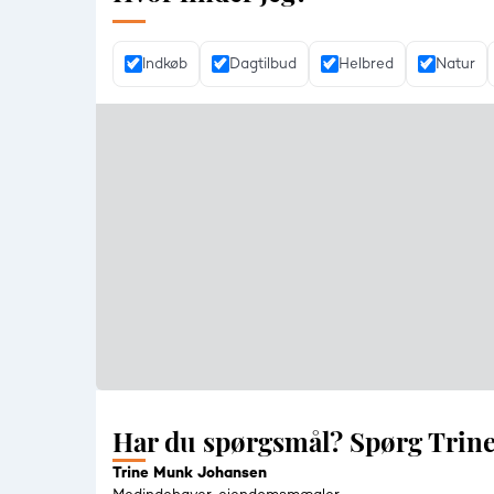
Indkøb
Dagtilbud
Helbred
Natur
Har du spørgsmål? Spørg Trin
Trine Munk Johansen