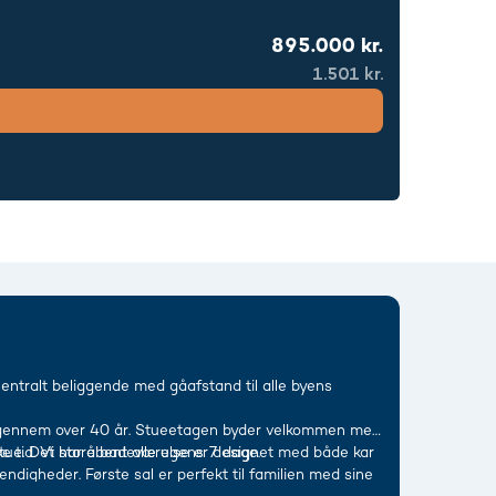
895.000 kr.
1.501 kr.
ntralt beliggende med gåafstand til alle byens
t gennem over 40 år. Stueetagen byder velkommen med
stue. Det store badeværelse er designet med både kar
ke tid. Vi har åbent alle ugens 7 dage.
ndigheder. Første sal er perfekt til familien med sine