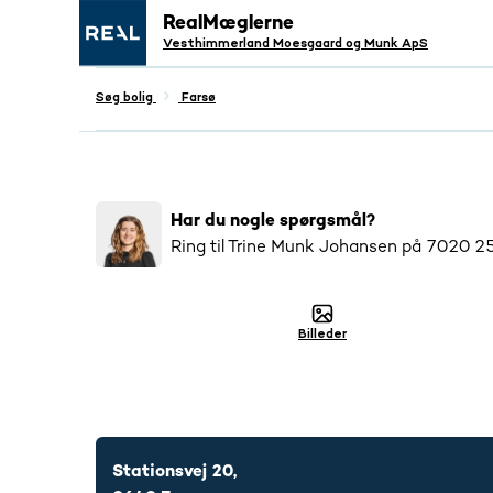
RealMæglerne
Vesthimmerland Moesgaard og Munk ApS
Søg bolig
Farsø
Populær
7141
har interageret med denne bo
Har du nogle spørgsmål?
Ring til
Trine Munk Johansen
på
7020 2
Billeder
7020 2511
Stationsvej 20,