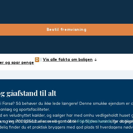
Bestil fremvisning
Vis alle fakta om boligen
er og spar penge
og gåafstand til alt
 i Farsø? Så behøver du ikke lede længere! Denne smukke ejendom er ce
øanlæg og sportsfaciliteter.
ed en veludnyttet kælder, og sælger har med omhu vedligeholdt huse
4, og en stor spisestue som elegant åbner op til den rummelige daglig
frem, ring 70202511 eller send en mail til
9640@mailreal.dk
, for at boo
delig finder du et praktisk bryggers med god plads til hverdagens nødve