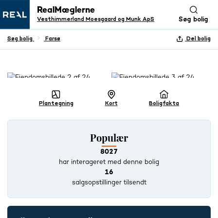
RealMæglerne
Vesthimmerland Moesgaard og Munk ApS
Søg bolig
Søg bolig
Farsø
Del bolig
+ 23 BILLEDER
Plantegning
Kort
Boligfakta
Populær
8027
har interageret med denne bolig
16
salgsopstillinger tilsendt