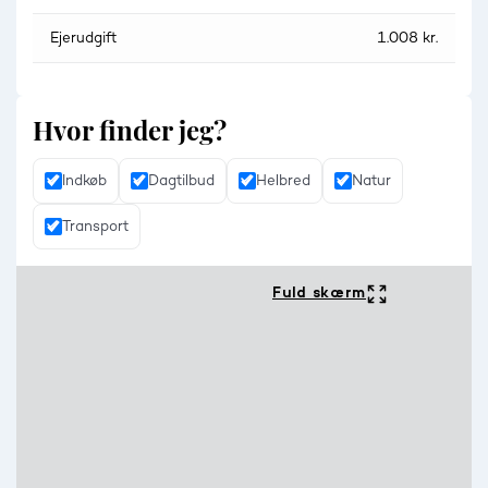
Ejerudgift
1.008 kr.
Hvor finder jeg?
Indkøb
Dagtilbud
Helbred
Natur
Transport
Fuld skærm