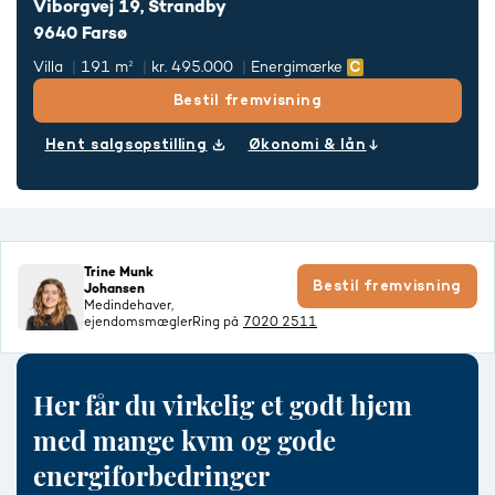
Viborgvej 19, Strandby
9640 Farsø
Villa
191 m²
kr. 495.000
Energimærke
Bestil fremvisning
Hent salgsopstilling
Økonomi & lån
Trine Munk
Bestil fremvisning
Johansen
Medindehaver,
ejendomsmægler
Ring på
7020 2511
Her får du virkelig et godt hjem
med mange kvm og gode
energiforbedringer