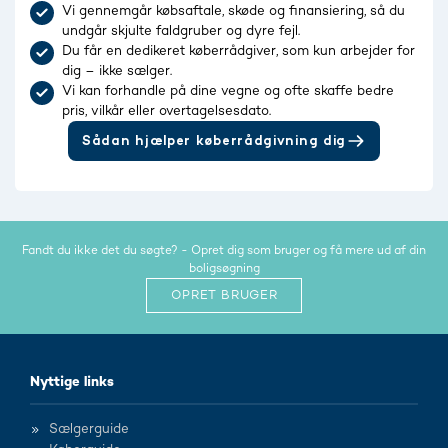
Vi gennemgår købsaftale, skøde og finansiering, så du
undgår skjulte faldgruber og dyre fejl.
Du får en dedikeret køberrådgiver, som kun arbejder for
dig – ikke sælger.
Vi kan forhandle på dine vegne og ofte skaffe bedre
pris, vilkår eller overtagelsesdato.
Sådan hjælper køberrådgivning dig
Fandt du ikke det du søgte? - Opret dig som bruger og få mere ud af din
boligsøgning
OPRET BRUGER
Nyttige links
Sælgerguide