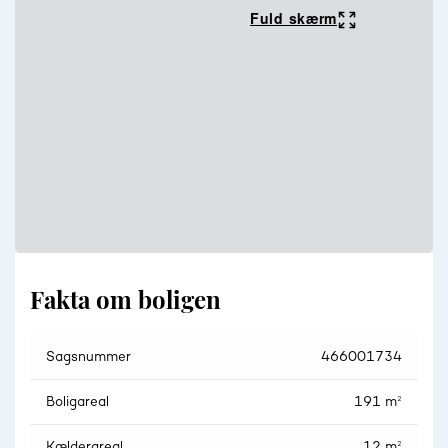
Til huset er der et udhus/garage på 25 kvm med en
Fuld skærm
overdækning til vasketøj mm samt det indbygget udhus til
huset op 12 kvm.
Afstande;Strand: 2 kmSkov: 2 km (Uhrehøje
Plantage)Lystbådehavn Hvalpsund: 13 kmSkole: Farsø, Ullits
samt Vindblæs. Desuden friskoler i Vilsted.Farsø indkøb: 10
kmViborg centrum: 44 km
Fakta om boligen
Sagsnummer
466001734
Boligareal
191 m²
Kælderareal
12 m²