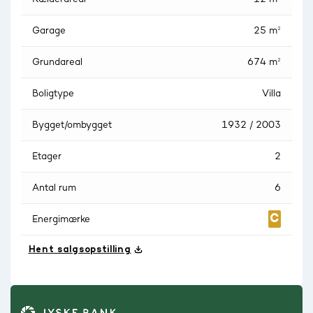
Garage
25 m²
Grundareal
674 m²
Boligtype
Villa
Bygget/ombygget
1932 / 2003
Etager
2
Antal rum
6
Energimærke
Hent salgsopstilling