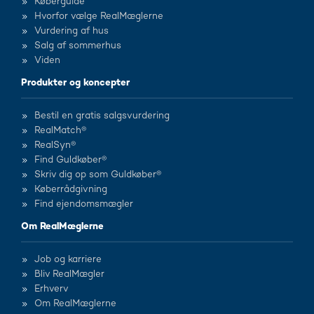
Køberguide
Hvorfor vælge RealMæglerne
Vurdering af hus
Salg af sommerhus
Viden
Produkter og koncepter
Bestil en gratis salgsvurdering
RealMatch®
RealSyn®
Find Guldkøber®
Skriv dig op som Guldkøber®
Køberrådgivning
Find ejendomsmægler
Om RealMæglerne
Job og karriere
Bliv RealMægler
Erhverv
Om RealMæglerne