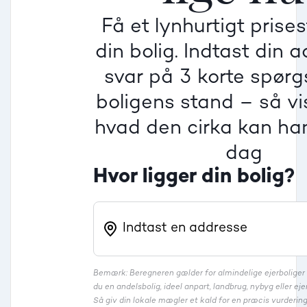
Få et lynhurtigt prise
Villa
din bolig. Indtast din 
Beregner pris
Dårlig
Dårlig
Dårlig
svar på 3 korte spør
boligens stand – så vis
Rækkehus
hvad den cirka kan han
dag
Hvor ligger din bolig?
Bemærk: Beregneren gælder for almindelige ejerbolige
du en andelsbolig, ideel anpart, landbrug, nybyg eller 
Så giv din lokale mægler et kald for en præcis vurdering