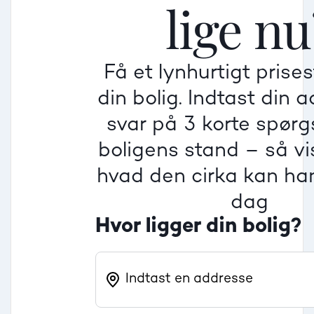
lige nu
Mindre god
Mindre god
Mindre god
Få et lynhurtigt prise
Villa
din bolig. Indtast din 
Beregner pris
Dårlig
Dårlig
Dårlig
svar på 3 korte spør
boligens stand – så vis
Rækkehus
hvad den cirka kan han
dag
Hvor ligger din bolig?