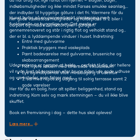
du har brug for, lige rundt om hjørnet – slagter, bager,
indkøbsmuligheder og ikke mindst Farsøs smukke søanlæg,
der indbyder til hyggelige gåture i det fri. Ydermere får du
Huset byder på en gennemtænkt planløsning med
her gode værksteds muligheder og holdeplads til 2 biler i
funktionelle og hyggelige rum. Det meste er
carport og mindre bil/motorcykel i garagen.
gennemrenoveret og står i rigtig flot og velholdt stand og
der er bl. a. lyddæmpende vinduer i huset. Indretning:
Entré med gulvvarme
Praktisk bryggers med vaskeplads
Pænt badeværelse med gulvvarme, bruseniche og
skabsarrangement
Udearealerne er nemme at holde – perfekt til dig, der hellere
Flot nyere køkken med tilhørende viktualierum
vil nyde livet på terrassen eller bruge tiden i de gode udhuse
Lys og indbydende stue med udgang til udestue
og værksteder, som følger med.
1. sal med repos og udgang til solrig terrasse samt 2
gode værelser
Her får du en bolig, hvor alt spiller: beliggenhed, stand og
indretning. Kom selv og mærk stemningen – du vil ikke blive
skuffet.
Book en fremvisning i dag – dette hus skal opleves!
Læs mere...