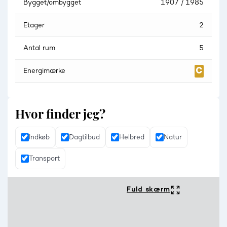
Bygget/ombygget
1907 / 1985
Etager
2
Antal rum
5
Energimærke
Hvor finder jeg?
Indkøb
Dagtilbud
Helbred
Natur
Transport
Fuld skærm