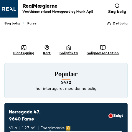
RealMæglerne
Vesthimmerland Moesgaard og Munk ApS
Søg bolig
Søg bolig
Farsø
Del bolig
+ 24 BILLEDER
Plantegning
Kort
Boligfakta
Boligpræsentation
Populær
5472
har interageret med denne bolig
Nørregade 47,
Solgt
9640 Farsø
Villa
127 m²
Energimærke