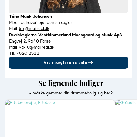
Trine Munk Johansen
Medindehaver, ejendomsmægler
Mail:
tmj@mailreal.dk
RealMæglerne Vesthimmerland Moesgaard og Munk ApS
Engvej 2, 9640 Farsø
Mail:
9640@mailreal.dk
Tlf:
7020 2511
Vis mæglerens side
Se lignende boliger
- måske gemmer din drømmebolig sig her?