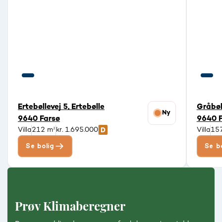
Ertebøllevej 5, Ertebølle
Gråbøl
Ny
9640 Farsø
9640 F
Villa
212 m²
kr. 1.695.000
Villa
15
Se bolig
Se b
Prøv Klimaberegner