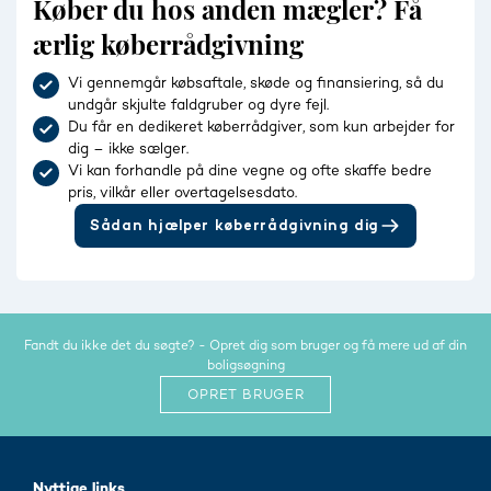
Køber du hos anden mægler? Få
ærlig køberrådgivning
Vi gennemgår købsaftale, skøde og finansiering, så du
undgår skjulte faldgruber og dyre fejl.
Du får en dedikeret køberrådgiver, som kun arbejder for
dig – ikke sælger.
Vi kan forhandle på dine vegne og ofte skaffe bedre
pris, vilkår eller overtagelsesdato.
Sådan hjælper køberrådgivning dig
Fandt du ikke det du søgte? - Opret dig som bruger og få mere ud af din
boligsøgning
OPRET BRUGER
Nyttige links