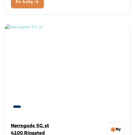
Se bolig
Nørregade 5C, st
Ny
4100 Ringsted