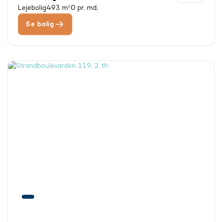
Lejebolig
493 m²
0 pr. md.
Se bolig