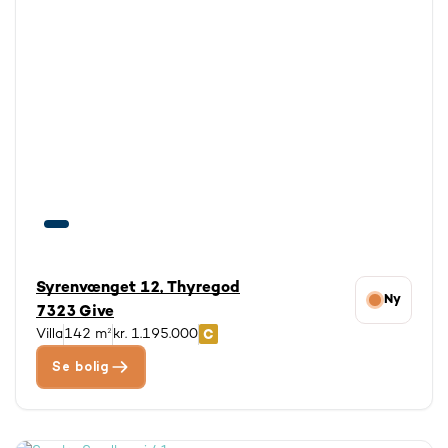
Vi kan maksimalt vise 3000 boliger ad gangen.
Tilpas evt. din søgning.
Syrenvænget 12, Thyregod
Ny
7323 Give
Villa
142 m²
kr. 1.195.000
Se bolig