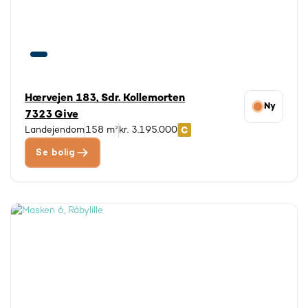
Hærvejen 183, Sdr. Kollemorten
Ny
7323 Give
Landejendom
158 m²
kr. 3.195.000
Se bolig