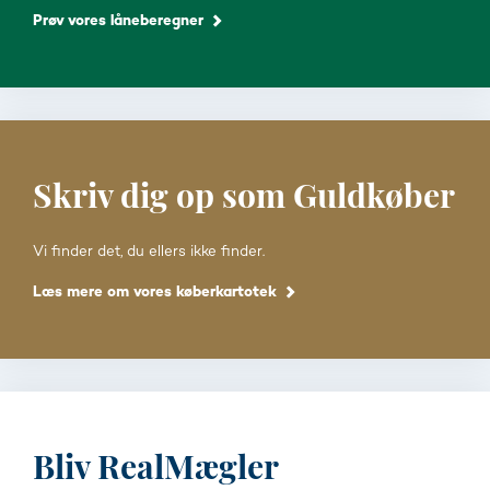
Prøv vores låneberegner
Skriv dig op som Guldkøber
Vi finder det, du ellers ikke finder.
Læs mere om vores køberkartotek
Bliv RealMægler