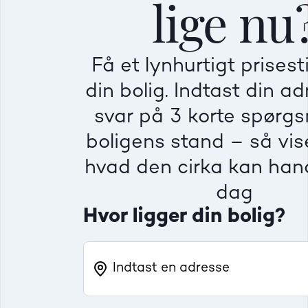
lige nu
Mindre god
Mindre god
Mindre god
Få et lynhurtigt prises
Villa
Ej
din bolig. Indtast din a
Beregner pris
Dårlig
Dårlig
Dårlig
svar på 3 korte spørg
boligens stand – så vise
Rækkehus
Fr
hvad den cirka kan hand
dag
Hvor ligger din bolig?