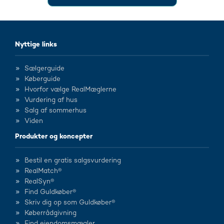
Nyttige links
Sælgerguide
Køberguide
Hvorfor vælge RealMæglerne
Vurdering af hus
Salg af sommerhus
Viden
Produkter og koncepter
Bestil en gratis salgsvurdering
RealMatch®
RealSyn®
Find Guldkøber®
Skriv dig op som Guldkøber®
Køberrådgivning
Find ejendomsmægler