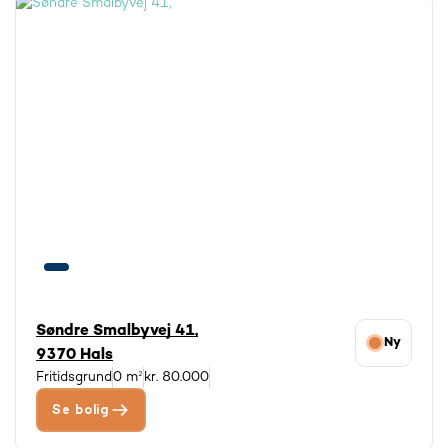
Søndre Smalbyvej 41,
Ny
9370 Hals
Fritidsgrund
0 m²
kr. 80.000
Se bolig