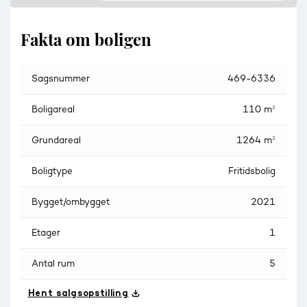
Fakta om boligen
Sagsnummer
469-6336
Boligareal
110 m²
Grundareal
1264 m²
Boligtype
Fritidsbolig
Bygget/ombygget
2021
Etager
1
Antal rum
5
Hent salgsopstilling