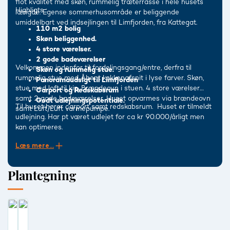
flot kvalitet med skøn, rummelig træterrasse i hele husets
Highligts :
længde. Egense sommerhusområde er beliggende
umiddelbart ved indsejlingen til Limfjorden, fra Kattegat.
110 m2 bolig
Skøn beliggenhed.
4 store værelser.
2 gode badeværelser
Velkommen indenfor til fordelingsgang/entre, derfra til
Skøn og rummelig stue.
rummelig stue med Åbent køkkenafsnit i lyse farver. Skøn,
Panoramaudsigt til Limfjorden
stue med loft til kip. Brændeovn i stuen. 4 store værelser
Carport og Redskabsrum
samt 2 gode badeværelser. Huset opvarmes via brændeovn
Godt udlejningspotentiale.
Til huset hører carport samt redskabsrum. Huset er tilmeldt
samt Luft/Luft varmepumpe.
udlejning. Har pt været udlejet for ca kr 90.000/årligt men
kan optimeres.
Læs mere...
Plantegning