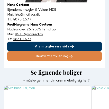
Hans Cortsen
Ejendomsmægler & Valuar MDE
Mail:
hkc@mailreal.dk
Tlf:
4075 1577
RealMæglerne Hans Cortsen
Hadsundvej 26, 9575 Terndrup
Mail:
9575@mailreal.dk
Tlf:
9831 1577
Vis mæglerens side
Bestil fremvisning
Se lignende boliger
- måske gemmer din drømmebolig sig her?