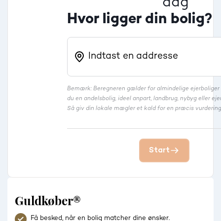
dag
Hvor ligger din bolig?
Bemærk: Beregneren gælder for almindelige ejerbolige
du en andelsbolig, ideel anpart, landbrug, nybyg eller 
Så giv din lokale mægler et kald for en præcis vurdering
Start
Guldkøber®
Få besked, når en bolig matcher dine ønsker.