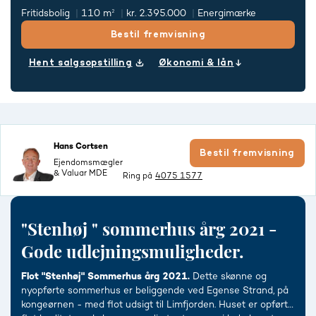
Fritidsbolig
110 m²
kr. 2.395.000
Energimærke
Bestil fremvisning
Hent salgsopstilling
Økonomi & lån
Hans Cortsen
Bestil fremvisning
Ejendomsmægler
& Valuar MDE
Ring på
4075 1577
"Stenhøj " sommerhus årg 2021 -
Gode udlejningsmuligheder.
Flot "Stenhøj" Sommerhus årg 2021.
Dette skønne og
nyopførte sommerhus er beliggende ved Egense Strand, på
kongeørnen - med flot udsigt til Limfjorden. Huset er opført i