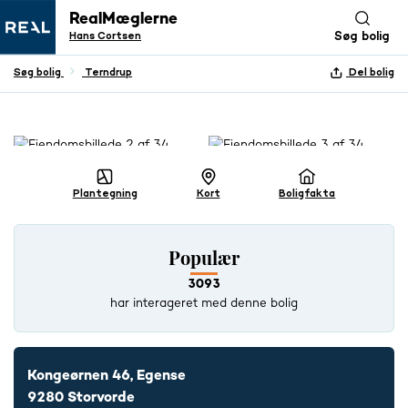
RealMæglerne
Hans Cortsen
Søg bolig
Søg bolig
Terndrup
Del bolig
+ 33 BILLEDER
Plantegning
Kort
Boligfakta
Populær
3093
har interageret med denne bolig
Kongeørnen 46, Egense
9280 Storvorde