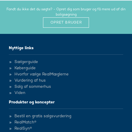
Fandt du ikke det du søgte? - Opret dig som bruger og få mere ud af din
boligsøgning
OPRET BRUGER
Nyttige links
Sælgerguide
Køberguide
Hvorfor vælge RealMæglerne
Vurdering af hus
Salg af sommerhus
Viden
Produkter og koncepter
Bestil en gratis salgsvurdering
RealMatch®
RealSyn®