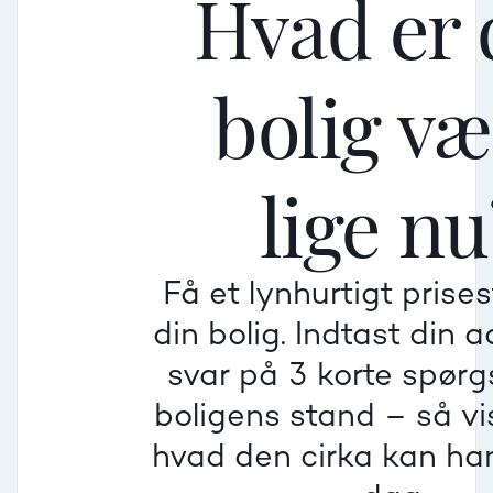
Hvad er 
bolig v
Mellem
Mellem
Mellem
lige nu
Mindre god
Mindre god
Mindre god
Få et lynhurtigt prise
Villa
din bolig. Indtast din 
Beregner pris
Dårlig
Dårlig
Dårlig
svar på 3 korte spør
boligens stand – så vis
Rækkehus
hvad den cirka kan han