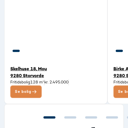
Skelhuse 18, Mou
Birke 
9280 Storvorde
9280 S
Fritidsbolig
128 m²
kr. 2.495.000
Fritidsb
Se bolig
Se b