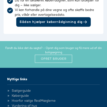
Du får en dedikeret køberrådgiver, som kun arbejder for
dig – ikke sælger.
Vi kan forhandle på dine vegne og ofte skaffe bedre
pris, vilkår eller overtagelsesdato.
Sådan hjælper køberrådgivning dig
Fandt du ikke det du søgte? - Opret dig som bruger og få mere ud af din
boligsøgning
OPRET BRUGER
Nyttige links
Sælgerguide
Køberguide
Hvorfor vælge RealMæglerne
Vurdering af hus