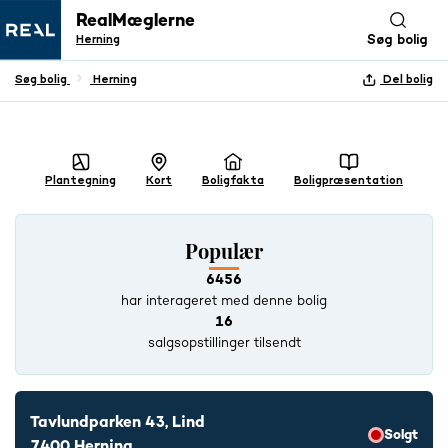
RealMæglerne
Herning
Søg bolig
Søg bolig
Herning
Del bolig
+ 19 BILLEDER
Plantegning
Kort
Boligfakta
Boligpræsentation
Populær
6456
har interageret med denne bolig
16
salgsopstillinger tilsendt
Tavlundparken 43, Lind
Solgt
7400 Herning