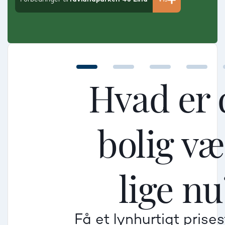
Hvad er 
bolig v
Mellem
Mellem
Mellem
lige nu
Mindre god
Mindre god
Mindre god
Få et lynhurtigt prise