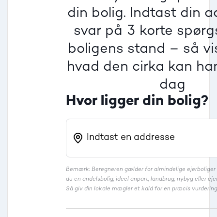
Villa
din bolig. Indtast din 
Beregner pris
Dårlig
Dårlig
Dårlig
svar på 3 korte spør
boligens stand – så vis
Rækkehus
hvad den cirka kan han
dag
Hvor ligger din bolig?
Bemærk: Beregneren gælder for almindelige ejerbolige
du en andelsbolig, ideel anpart, landbrug, nybyg eller 
Så giv din lokale mægler et kald for en præcis vurdering