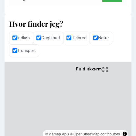
Hvor finder jeg?
Indkøb
Dagtilbud
Helbred
Natur
Transport
Fuld skærm
© viamap ApS
© OpenStreetMap contributors