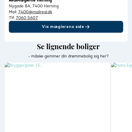
RealMæglerne Herning
Nygade 8A, 7400 Herning
Mail:
7400@mailreal.dk
Tlf:
7060 5607
Vis mæglerens side
Se lignende boliger
- måske gemmer din drømmebolig sig her?