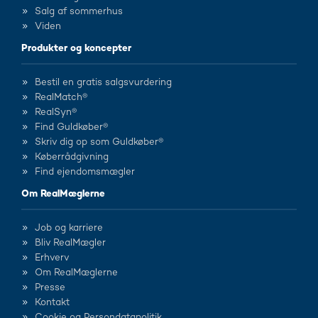
Salg af sommerhus
Viden
Produkter og koncepter
Bestil en gratis salgsvurdering
RealMatch®
RealSyn®
Find Guldkøber®
Skriv dig op som Guldkøber®
Køberrådgivning
Find ejendomsmægler
Om RealMæglerne
Job og karriere
Bliv RealMægler
Erhverv
Om RealMæglerne
Presse
Kontakt
Cookie og Persondatapolitik