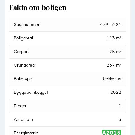
Fakta om boligen
Sagsnummer
479-3221
Boligareal
113 m²
Carport
25 m²
Grundareal
267 m²
Boligtype
Rækkehus
Bygget/ombygget
2022
Etager
1
Antal rum
3
Energimærke