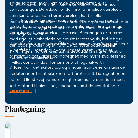
en dejlig altan, hvor I kan nyde morgenkaffen eller
for at skabe et hjem, der passer perfekt til jeres behov.
solnedgangen. Derudover er der fire rummelige værelser,
som kan bruges som børneværelser, kontor eller
Den store stue byder på masser af lysindfald og plads til
gæsteværelser alt efter jeres ønsker. Det lyse og indbydende
både afslapning og sociale sammenkomster. Fra stuen er
køkken har en hyggelig spisekrog, hvor familien kan samles
der udgang til overdækket terrasse. Baggangen er rummelig
om dagens måltider.
med rigeligt skabsplads og smukt terrazzogulv, hvilket gør
Udenfor venter en overdækket terrasse med aftagelige sider
den både praktisk og stilfuld. De to flotte badeværelser
– perfekt til udendørs hygge uanset vejret. Haven er
sikrer ingen morgenkøer, mens depotrummet giver ekstra
primært udlagt i græs og indhegnet med nyere kvalitetshegn,
opbevaringsmuligheder.
hvilket gør den ideel for børnene at lege sikkert i.
Villaen har fået skiftet tag og vinduer samt energimæssige
opdateringer for at sikre komfort året rundt. Beliggenheden
på en stille stikvej betyder roligt nabolagsliv samtidig med
kort afstand til skole, hal, Lindholm samt daginstitutioner –
Læs mere...
alt hvad familien behøver inden for rækkevidde.
Plantegning