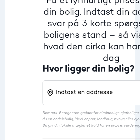
Få et lynhurtigt prise
Villa
din bolig. Indtast din 
Beregner pris
Dårlig
Dårlig
Dårlig
svar på 3 korte spør
boligens stand – så vis
Rækkehus
hvad den cirka kan han
dag
Hvor ligger din bolig?
Bemærk: Beregneren gælder for almindelige ejerbolige
du en andelsbolig, ideel anpart, landbrug, nybyg eller 
Så giv din lokale mægler et kald for en præcis vurdering