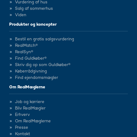
Vurdering af hus
Salg af sommerhus
Viden
Produkter og koncepter
Bestil en gratis salgsvurdering
RealMatch®
RealSyn®
Find Guldkøber®
Skriv dig op som Guldkøber®
Køberrådgivning
Find ejendomsmægler
Om RealMæglerne
Job og karriere
Bliv RealMægler
Erhverv
Om RealMæglerne
Presse
Kontakt