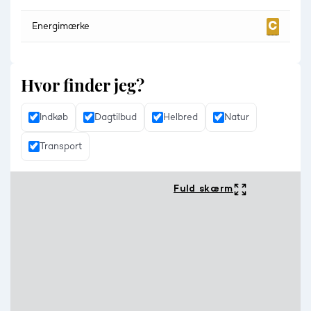
Energimærke
Hvor finder jeg?
Indkøb
Dagtilbud
Helbred
Natur
Transport
Fuld skærm