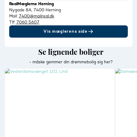
RealMæglerne Herning
Nygade 8A, 7400 Herning
Mail:
7400@mailreal.dk
Tlf:
7060 5607
Vis mæglerens side
Se lignende boliger
- måske gemmer din drømmebolig sig her?