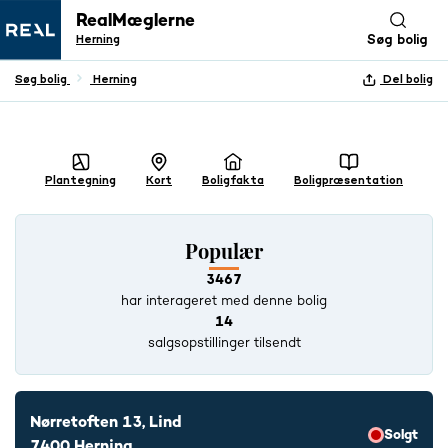
RealMæglerne
Herning
Søg bolig
Søg bolig
Herning
Del bolig
+ 21 BILLEDER
Plantegning
Kort
Boligfakta
Boligpræsentation
Populær
3467
har interageret med denne bolig
14
salgsopstillinger tilsendt
Nørretoften 13, Lind
Solgt
7400 Herning