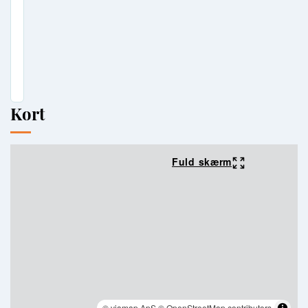
Kort
Fuld skærm
© viamap ApS
© OpenStreetMap contributors