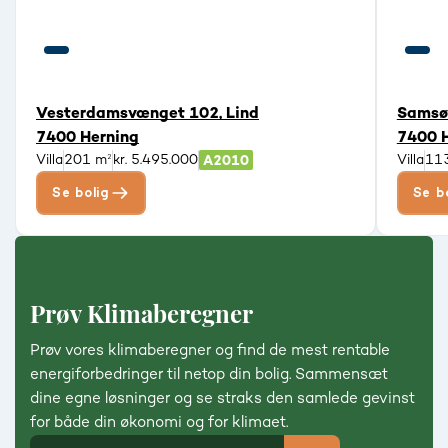
Vesterdamsvænget 102, Lind
Samsøv
7400 Herning
7400 
Villa
201 m²
kr. 5.495.000
Villa
11
Se bolig
Se b
Prøv Klimaberegner
Prøv vores klimaberegner og find de mest rentable
energiforbedringer til netop din bolig. Sammensæt
dine egne løsninger og se straks den samlede gevinst
for både din økonomi og for klimaet.