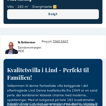
Villa
182 m²
Energimærke
Solgt
Ring på
7060 5607
Ib Schiermer
Ejendomsmægler,
MDE
Kvalitetsvilla i Lind - Perfekt til
Familien!
Velkommen til denne fantastiske villa beliggende i det
eftertragtede Lind. Denne kvalitetsvilla fra 1969 er en sand
perle, der kombinerer klassisk charme med moderne
opdateringer. Med et boligareal på hele 182 kvadratmeter
Indenfor finder I et stort soveværelse med direkte adgang til
tilbyder denne bolig masser af plads til familien og mulighed