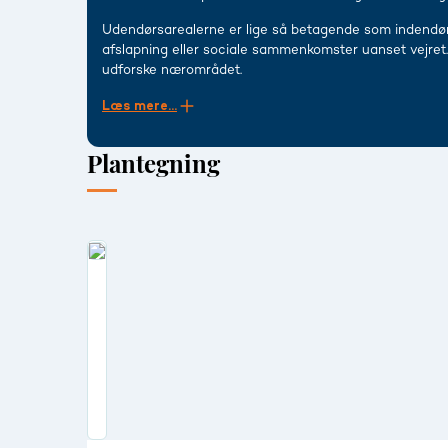
Udendørsarealerne er lige så betagende som indendør
afslapning eller sociale sammenkomster uanset vejret. 
udforske nærområdet.
Læs mere...
Plantegning