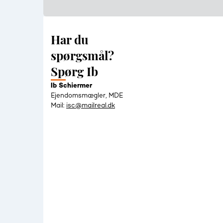
Har du
spørgsmål?
Spørg Ib
Ib Schiermer
Ejendomsmægler, MDE
Mail:
isc@mailreal.dk