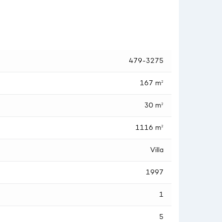
479-3275
167 m²
30 m²
1116 m²
Villa
1997
1
5