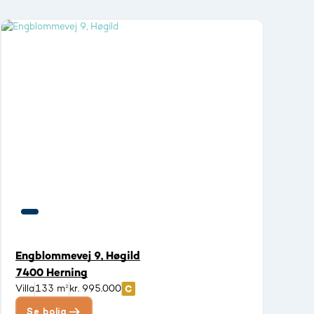
Engblommevej 9, Høgild
7400 Herning
Villa
133 m²
kr. 995.000
Se bolig