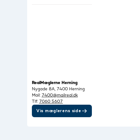
RealMæglerne Herning
Nygade 8A, 7400 Herning
Mail:
7400@mailreal.dk
Tlf:
7060 5607
Vis mæglerens side