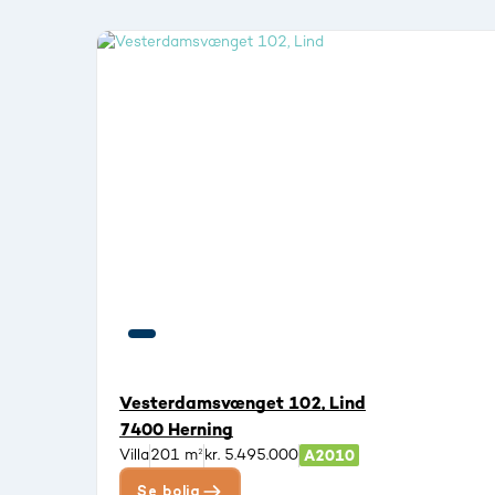
Vesterdamsvænget 102, Lind
7400 Herning
Villa
201 m²
kr. 5.495.000
Se bolig