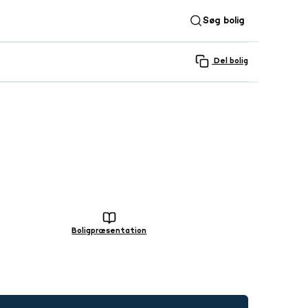
Søg bolig
Del bolig
SE ALLE 29 BILLEDER
Boligpræsentation