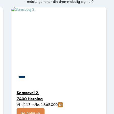
- måske gemmer din drømmebolig sig her?
Samsøvej 2,
7400 Herning
Villa
113 m²
kr. 1.865.000
Se bolig