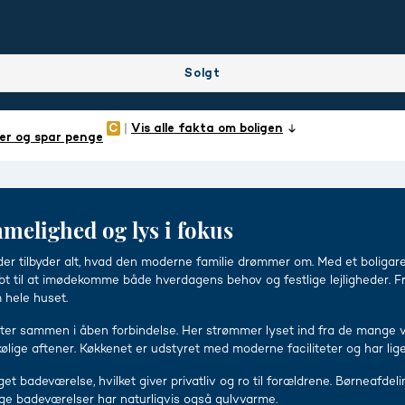
Solgt
Vis alle fakta om boligen
er og spar penge
mmelighed og lys i fokus
 der tilbyder alt, hvad den moderne familie drømmer om. Med et boligar
 til at imødekomme både hverdagens behov og festlige lejligheder. Fr
 hele huset.
elter sammen i åben forbindelse. Her strømmer lyset ind fra de mange
kølige aftener. Køkkenet er udstyret med moderne faciliteter og har lig
et badeværelse, hvilket giver privatliv og ro til forældrene. Børneafde
gge badeværelser har naturligvis også gulvvarme.