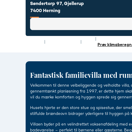
Søndertorp 97, Gjellerup
7400 Herning
Rum
5
Energimærke
Type
Villa
Boligareal
167 m²
Prøv klimaberegn
Fantastisk familievilla med ru
Velkommen til denne velbeliggende og velholdte villa,
gennemtænkt planløsning fra 1997, er dette hjem skabt
vil du mærke komforten og hyggen sprede sig gennem
Husets hjerte er den store stue og spisestue, der sm
stilfulde brændeovn bidrager yderligere til hyggen på 
Villaen byder på en velindrettet voksenafdeling med eg
badeværelse – perfekt til børnene eller gæsterne. Be