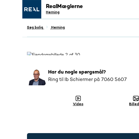
RealMæglerne
Herning
Søg bolig
Herning
Populær
4479
har interageret med denne bo
Har du nogle spørgsmål?
Ring til
Ib Schiermer
på
7060 5607
Video
Bille
7060 5607