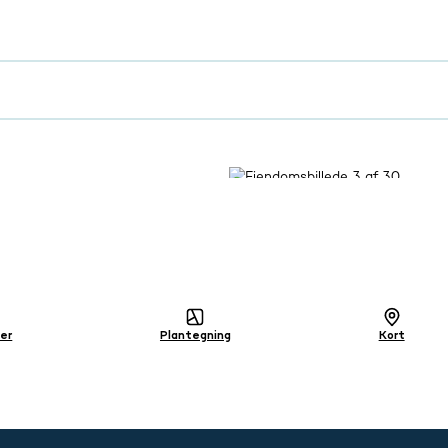
lig
der
Plantegning
Kort