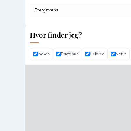
Energimærke
Hvor finder jeg?
Indkøb
Dagtilbud
Helbred
Natur