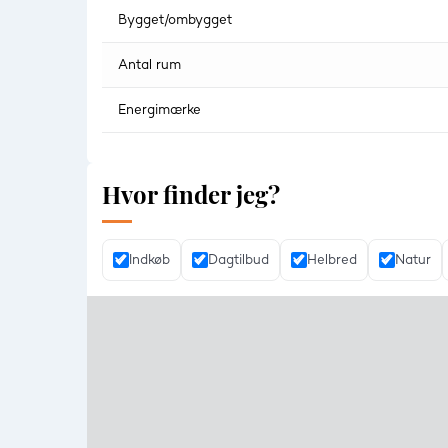
Bygget/ombygget
Antal rum
Energimærke
Hvor finder jeg?
Indkøb
Dagtilbud
Helbred
Natur