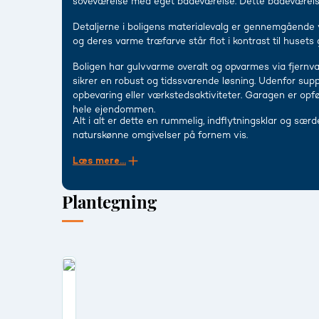
soveværelse med eget badeværelse. Dette badeværelse e
Detaljerne i boligens materialevalg er gennemgående v
og deres varme træfarve står flot i kontrast til husets
Boligen har gulvvarme overalt og opvarmes via fjernvar
sikrer en robust og tidssvarende løsning. Udenfor su
opbevaring eller værkstedsaktiviteter. Garagen er op
hele ejendommen.
Alt i alt er dette en rummelig, indflytningsklar og sæ
naturskønne omgivelser på fornem vis.
Læs mere...
Plantegning