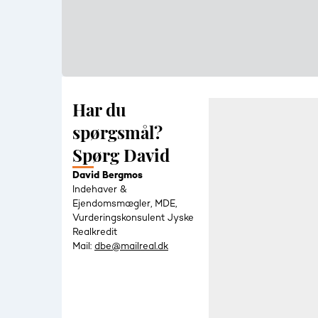
Har du
spørgsmål?
Spørg David
David Bergmos
Indehaver &
Ejendomsmægler, MDE,
Vurderingskonsulent Jyske
Realkredit
Mail:
dbe@mailreal.dk