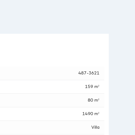
487-3621
159 m²
80 m²
1490 m²
Villa