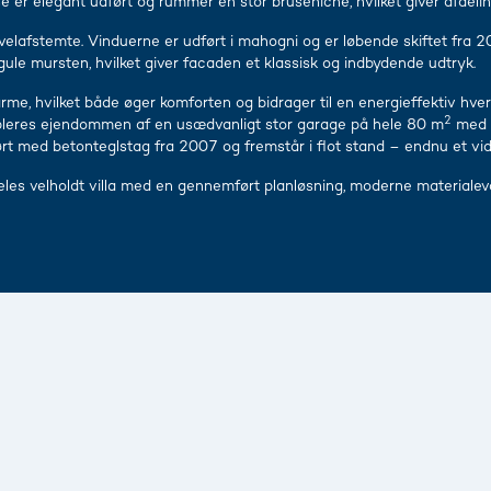
r elegant udført og rummer en stor bruseniche, hvilket giver afdeling
elafstemte. Vinduerne er udført i mahogni og er løbende skiftet fra 2
 gule mursten, hvilket giver facaden et klassisk og indbydende udtryk.
me, hvilket både øger komforten og bidrager til en energieffektiv hverd
2
ppleres ejendommen af en usædvanligt stor garage på hele 80 m
med i
ført med betonteglstag fra 2007 og fremstår i flot stand – endnu et v
rdeles velholdt villa med en gennemført planløsning, moderne materiale