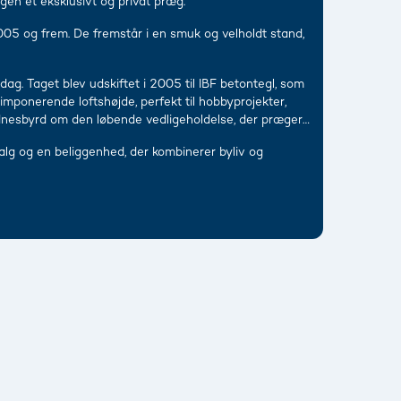
en et eksklusivt og privat præg.
005 og frem. De fremstår i en smuk og velholdt stand,
ag. Taget blev udskiftet i 2005 til IBF betontegl, som
mponerende loftshøjde, perfekt til hobbyprojekter,
idnesbyrd om den løbende vedligeholdelse, der præger
valg og en beliggenhed, der kombinerer byliv og