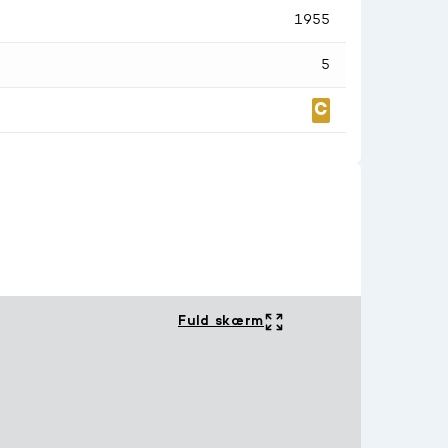
1955
5
Fuld skærm