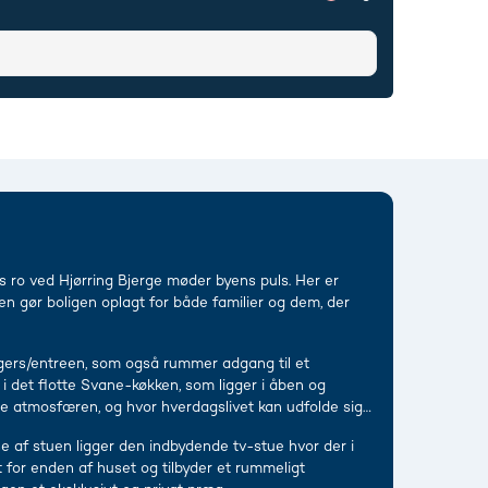
ns ro ved Hjørring Bjerge møder byens puls. Her er
n gør boligen oplagt for både familier og dem, der
gers/entreen, som også rummer adgang til et
i det flotte Svane-køkken, som ligger i åben og
æge atmosfæren, og hvor hverdagslivet kan udfolde sig
se af stuen ligger den indbydende tv-stue hvor der i
 for enden af huset og tilbyder et rummeligt