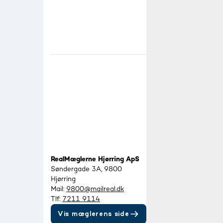
RealMæglerne Hjørring ApS
Søndergade 3A, 9800
Hjørring
Mail:
9800@mailreal.dk
Tlf:
7211 9114
Vis mæglerens side