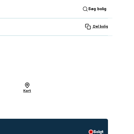
Søg bolig
Del bolig
SE ALLE 24 BILLEDER
Kort
Solgt