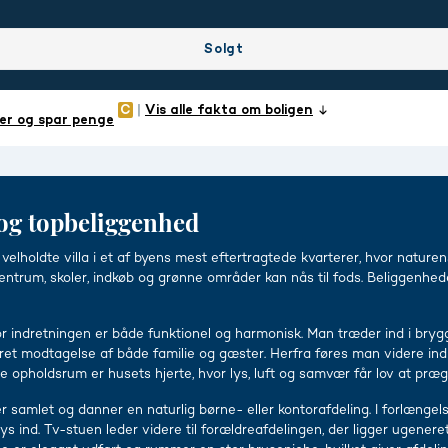
Solgt
Vis alle fakta om boligen
er og spar penge
 og topbeliggenhed
velholdte villa i et af byens mest eftertragtede kvarterer, hvor nature
rum, skoler, indkøb og grønne områder kan nås til fods. Beliggenhede
 indretningen er både funktionel og harmonisk. Man træder ind i bryg
ret modtagelse af både familie og gæster. Herfra føres man videre ind 
e opholdsrum er husets hjerte, hvor lys, luft og samvær får lov at pr
er samlet og danner en naturlig børne- eller kontorafdeling. I forlængel
ind. Tv-stuen leder videre til forældreafdelingen, der ligger ugeneret