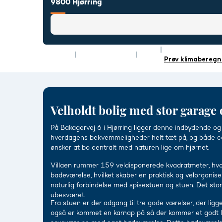
9800 Hjørring
Rum
5
Energimærke
Type
Villa
Boligareal
159 m²
Prøv klimaberegn
Velholdt bolig med stor garage
På Bakagervej 6 i Hjørring ligger denne indbydende og 
hverdagens bekvemmeligheder helt tæt på, og både cent
ønsker at bo centralt med naturen lige om hjørnet.
Villaen rummer 159 veldisponerede kvadratmeter, hvor
badeværelse, hvilket skaber en praktisk og velorganise
naturlig forbindelse med spisestuen og stuen. Det stor
ubesværet.
Fra stuen er der adgang til tre gode værelser, der ligg
også er kommet en karnap på så der kommer et godt lys 