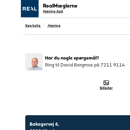
RealMæglerne
Hjørring ApS
Søg bolig
Hjørring
Populær
2179
har interageret med denne bo
Har du nogle spørgsmål?
Ring til
David Bergmos
på
7211 9114
Billeder
7211 9114
Bakagervej 6,