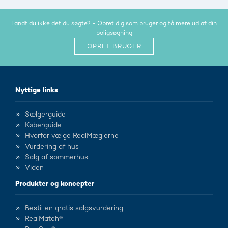
Fandt du ikke det du søgte? - Opret dig som bruger og få mere ud af din
boligsøgning
OPRET BRUGER
Nyttige links
Sælgerguide
Køberguide
Hvorfor vælge RealMæglerne
Vurdering af hus
Salg af sommerhus
Viden
Produkter og koncepter
Bestil en gratis salgsvurdering
RealMatch®