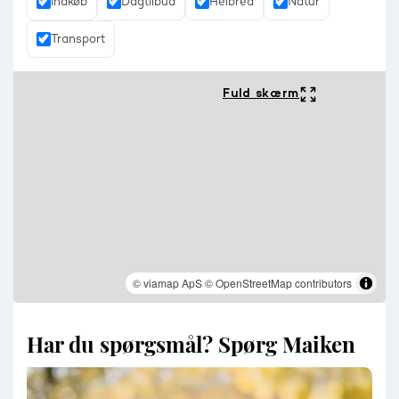
Indkøb
Dagtilbud
Helbred
Natur
Transport
Fuld skærm
© viamap ApS
© OpenStreetMap contributors
Har du spørgsmål? Spørg Maiken