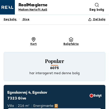
RealMæglerne
Maiken Nørtoft ApS
Søg bolig
Søg bolig
Give
Del bolig
+ 3 BILLEDER
Kort
Boligfakta
Populær
6075
har interageret med denne bolig
Egeskovvej 4, Egeskov
Solgt
7323 Give
Villa
216 m²
Energimærke