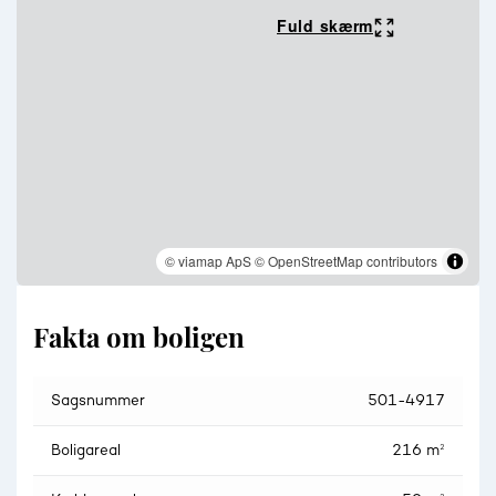
så er energiselskabet pligtig til at købe huset, såfremt man
ikke ønsker at bo der). Nærmere info og størrelse på
Fuld skærm
værditab/salgsoption kan fås hos ejendomsmægler.
© viamap ApS
© OpenStreetMap contributors
Fakta om boligen
Sagsnummer
501-4917
Boligareal
216 m²