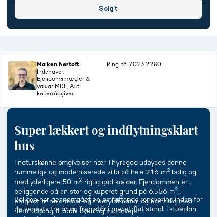
Solgt
Maiken Nørtoft
Ring på
7023 2280
Indehaver.
Ejendomsmægler &
valuar MDE, Aut.
køberrådgiver
Super lækkert og indflytningsklart
hus
I naturskønne omgivelser nær Thyregod udbydes denne
2
rummelige og moderniserede villa på hele 216 m
bolig og
2
med yderligere 50 m
rigtig god kælder. Ejendommen er
2
beliggende på en stor og kuperet grund på 6.556 m
,
Boligen har gennemgået en omfattende renovering inden for
omgivet af høje træer og fredfyldt natur, og samtidig med
de seneste tre år og fremstår i meget flot stand. I stueplan
nem adgang til både byen og motorvejen.