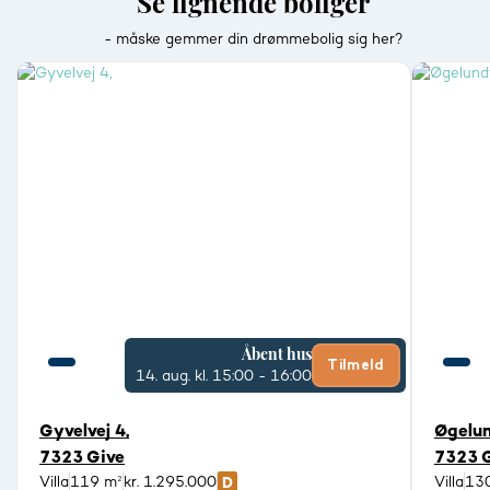
Se lignende boliger
- måske gemmer din drømmebolig sig her?
Åbent hus
Tilmeld
14. aug.
kl. 15:00 - 16:00
Gyvelvej 4,
Øgelun
7323 Give
7323 
Villa
119 m²
kr. 1.295.000
Villa
13