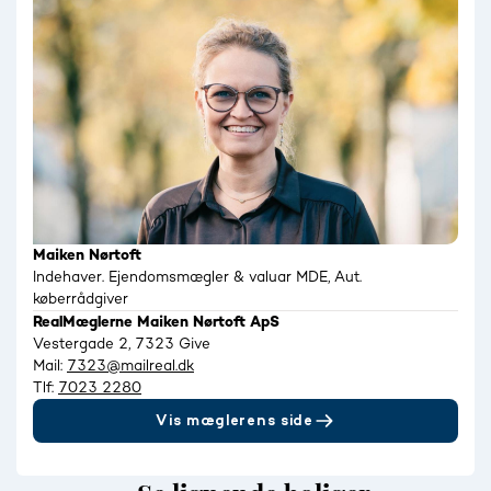
Maiken Nørtoft
Indehaver. Ejendomsmægler & valuar MDE, Aut.
køberrådgiver
RealMæglerne Maiken Nørtoft ApS
Vestergade 2, 7323 Give
Mail:
7323@mailreal.dk
Tlf:
7023 2280
Vis mæglerens side