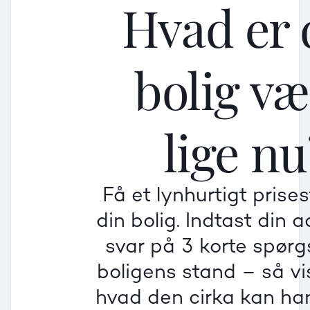
Hvad er 
bolig v
Mellem
Mellem
Mellem
lige nu
Mindre god
Mindre god
Mindre god
Få et lynhurtigt prise
Villa
din bolig. Indtast din 
Beregner pris
Dårlig
Dårlig
Dårlig
svar på 3 korte spør
boligens stand – så vis
Rækkehus
hvad den cirka kan han