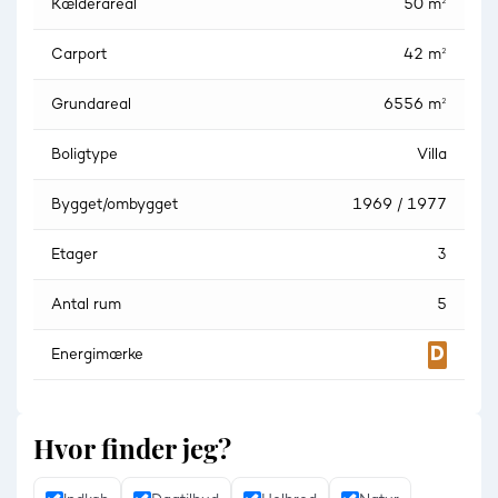
Kælderareal
50 m²
Carport
42 m²
Grundareal
6556 m²
Boligtype
Villa
Bygget/ombygget
1969 / 1977
Etager
3
Antal rum
5
Energimærke
Hvor finder jeg?