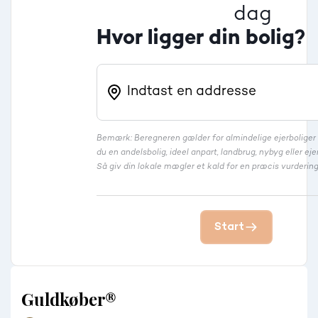
dag
Hvor ligger din bolig?
Bemærk: Beregneren gælder for almindelige ejerbolige
du en andelsbolig, ideel anpart, landbrug, nybyg eller 
Så giv din lokale mægler et kald for en præcis vurdering
Start
Guldkøber®