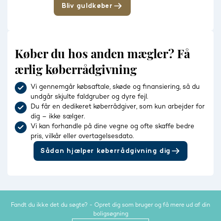
Bliv guldkøber
Køber du hos anden mægler? Få
ærlig køberrådgivning
Vi gennemgår købsaftale, skøde og finansiering, så du
undgår skjulte faldgruber og dyre fejl.
Du får en dedikeret køberrådgiver, som kun arbejder for
dig – ikke sælger.
Vi kan forhandle på dine vegne og ofte skaffe bedre
pris, vilkår eller overtagelsesdato.
Sådan hjælper køberrådgivning dig
Fandt du ikke det du søgte? - Opret dig som bruger og få mere ud af din
boligsøgning