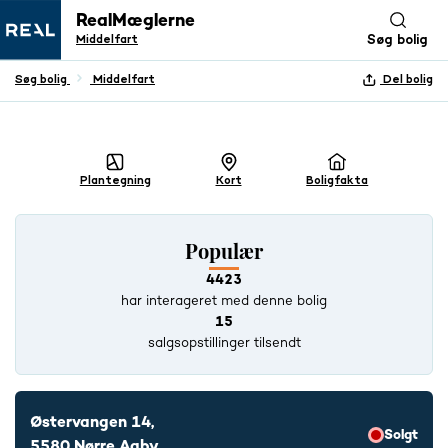
RealMæglerne
Middelfart
Søg bolig
Søg bolig
Middelfart
Del bolig
+ 21 BILLEDER
Plantegning
Kort
Boligfakta
Populær
4423
har interageret med denne bolig
15
salgsopstillinger tilsendt
Østervangen 14,
Solgt
5580 Nørre Aaby