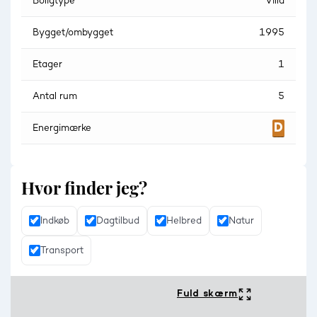
Boligtype
Villa
Bygget/ombygget
1995
Etager
1
Antal rum
5
Energimærke
Hvor finder jeg?
Indkøb
Dagtilbud
Helbred
Natur
Transport
Fuld skærm