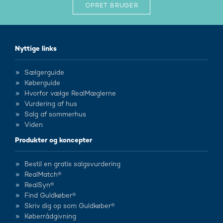
OPRET BRUGER
Nyttige links
Sælgerguide
Køberguide
Hvorfor vælge RealMæglerne
Vurdering af hus
Salg af sommerhus
Viden
Produkter og koncepter
Bestil en gratis salgsvurdering
RealMatch®
RealSyn®
Find Guldkøber®
Skriv dig op som Guldkøber®
Køberrådgivning