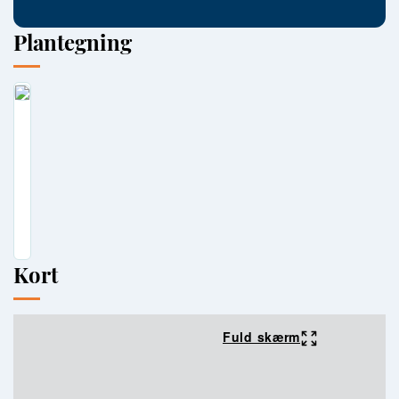
badeværelser.
Indretningen:
Plantegning
Adgang til boligen via indbydende entré. Adgang til lys stue
med karnap. Smagfuldt, moderne køkken fra Kvik.Fra entré
endvidere adgang til forældreafdeling med soveværelse og
stort badeværelse med vask i arrangement, bruseniche samt
klinkegulv ilagt varme.
Fra køkken adgang til 3 gode værelser samt yderligere et
badeværelse.Fra bryggers direkte udgang til fin garage.
Haven
er hovedsageligt anlagt i plæne omkranset af hæk.
Gode parkeringsforhold ved ejendommen.
God planløsning, indflytningsklar villa, god beliggenhed.
Velkommen til Østervangen 14.
Kort
Fuld skærm