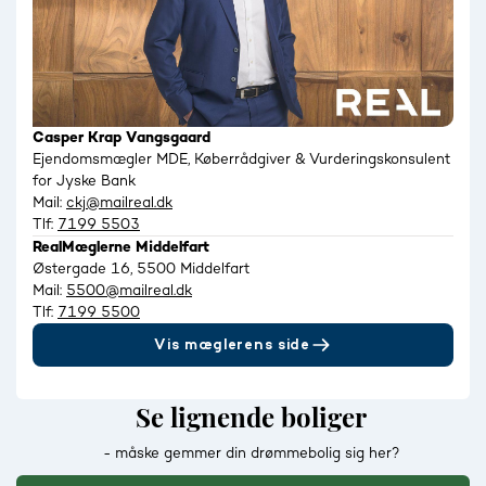
Casper Krap Vangsgaard
Ejendomsmægler MDE, Køberrådgiver & Vurderingskonsulent
for Jyske Bank
Mail:
ckj@mailreal.dk
Tlf:
7199 5503
RealMæglerne Middelfart
Østergade 16, 5500 Middelfart
Mail:
5500@mailreal.dk
Tlf:
7199 5500
Vis mæglerens side
Se lignende boliger
- måske gemmer din drømmebolig sig her?