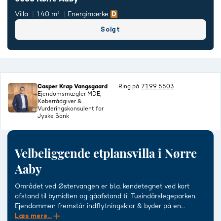
Villa
140 m²
Energimærke
Solgt
Casper Krap Vangsgaard
Ring på
7199 5503
Ejendomsmægler MDE,
Køberrådgiver &
Vurderingskonsulent for
Jyske Bank
Velbeliggende etplansvilla i Nørre
Aaby
Området ved Østervangen er bl.a. kendetegnet ved kort
afstand til bymidten og gåafstand til Tusindårslegeparken.
Ejendommen fremstår indflytningsklar & byder på en
fremragende planløsning med hele 4 værelser & 2
Læs mere...