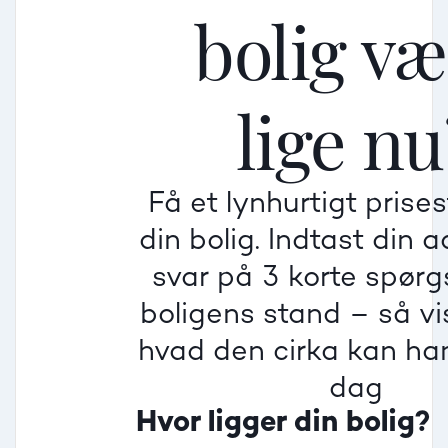
bolig v
Mellem
Mellem
Mellem
lige nu
Mindre god
Mindre god
Mindre god
Få et lynhurtigt prise
Villa
din bolig. Indtast din 
Beregner pris
Dårlig
Dårlig
Dårlig
svar på 3 korte spør
boligens stand – så vis
Rækkehus
hvad den cirka kan han
dag
Hvor ligger din bolig?