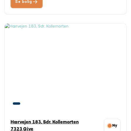
Se bolig
Hærvejen 183, Sdr. Kollemorten
Ny
7323 Give