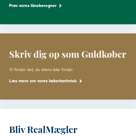
Prøv vores låneberegner
Skriv dig op som Guldkøber
Vi finder det, du ellers ikke finder.
Læs mere om vores køberkartotek
Bliv RealMægler