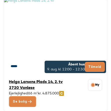
Åbent hus
Tilmeld
9. aug.
kl. 12:00 - 12:30
Helga Larsens Plads 14, 2. tv
Ny
2720 Vanløse
Ejerlejlighed
66 m²
kr. 4.875.000
Se bolig