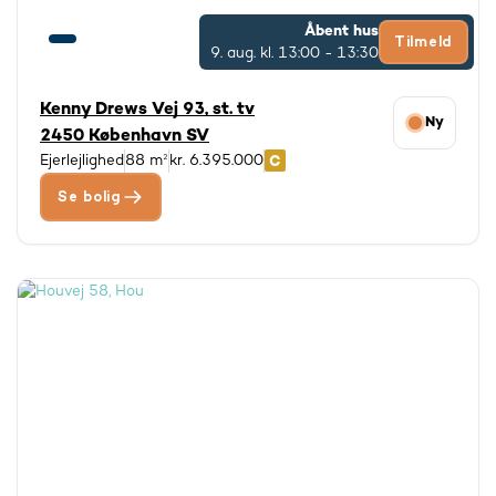
Åbent hus
Tilmeld
9. aug.
kl. 13:00 - 13:30
Kenny Drews Vej 93, st. tv
Ny
2450 København SV
Ejerlejlighed
88 m²
kr. 6.395.000
Se bolig