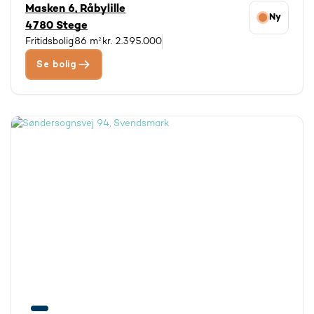
Masken 6, Råbylille
Ny
4780 Stege
Fritidsbolig
86 m²
kr. 2.395.000
Se bolig