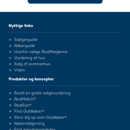
Nyttige links
Sælgerguide
Køberguide
Hvorfor vælge RealMæglerne
Vurdering af hus
Salg af sommerhus
Viden
Produkter og koncepter
Bestil en gratis salgsvurdering
RealMatch®
RealSyn®
Find Guldkøber®
Skriv dig op som Guldkøber®
Køberrådgivning
Find ejendomsmægler