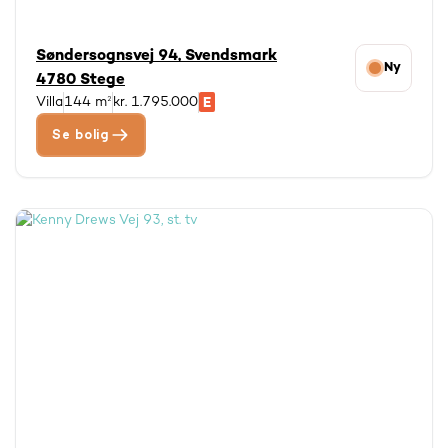
Søndersognsvej 94, Svendsmark
Ny
4780 Stege
Villa
144 m²
kr. 1.795.000
Se bolig