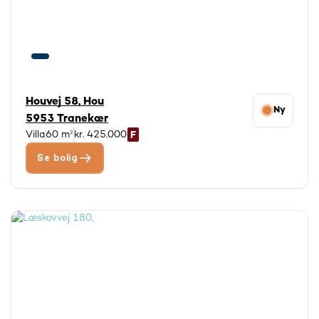
Houvej 58, Hou
Ny
5953 Tranekær
Villa
60 m²
kr. 425.000
Se bolig