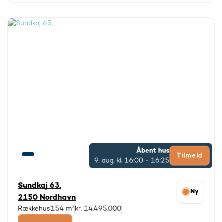
Åbent hus
Tilmeld
9. aug.
kl. 16:00 - 16:25
Sundkaj 63,
Ny
2150 Nordhavn
Rækkehus
154 m²
kr. 14.495.000