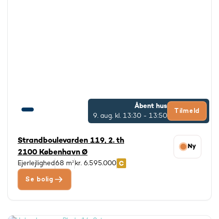
Vi kan maksimalt vise 3000 boliger ad gangen.
Tilpas evt. din søgning.
Åbent hus
Tilmeld
9. aug.
kl. 13:30 - 13:50
Strandboulevarden 119, 2. th
Ny
2100 København Ø
Ejerlejlighed
68 m²
kr. 6.595.000
Se bolig