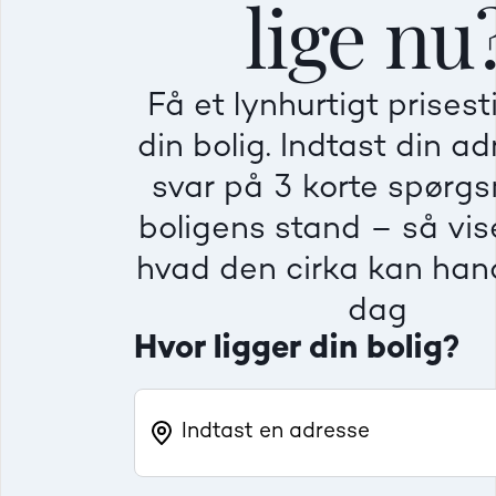
lige nu
Mindre god
Mindre god
Mindre god
Få et lynhurtigt prises
Villa
Ej
din bolig. Indtast din a
Beregner pris
Dårlig
Dårlig
Dårlig
svar på 3 korte spørg
boligens stand – så vise
Rækkehus
Fr
hvad den cirka kan hand
dag
Hvor ligger din bolig?