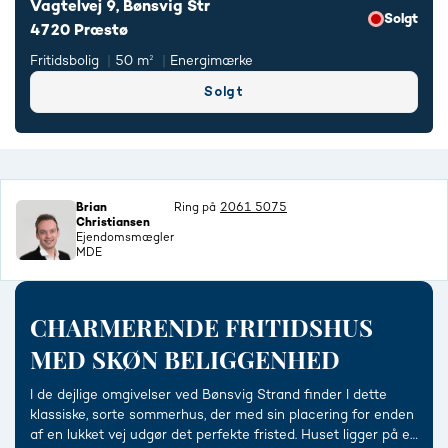
Vagtelvej 9, Bønsvig Str
Solgt
4720 Præstø
Fritidsbolig
50 m²
Energimærke
Solgt
Brian
Ring på
2061 5075
Christiansen
Ejendomsmægler
MDE
CHARMERENDE FRITIDSHUS
MED SKØN BELIGGENHED
I de dejlige omgivelser ved Bønsvig Strand finder I dette
klassiske, sorte sommerhus, der med sin placering for enden
af en lukket vej udgør det perfekte fristed. Huset ligger på en