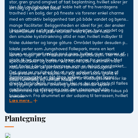
stor, grøn grund omgivet af tæt beplantning, hvilket sikrer jer
Her får I muligheden for at koble helt af fra hverdagens
en rolig og ugeneret base.
travlhed i en bolig, der på fineste vis forener enkel charme
med en attraktiv beliggenhed tæt på både vandet og byens
mange faciliteter. Beliggenheden er ideel for jer, der ønsker
I bosætter jer i et trygt sommerhuskvarter, hvor vandet og
at kombinere fredfyldte stunder med kystnær natur.
den smukke kyststrækning altid er nær, hvilket indbyder til
friske dukkerter og lange gåture. Området byder desuden på
lokale perler som Jungshoved Folkepark, mens en kort
Haven er primært anlagt med græs, hvilket giver masser af
køretur tager jer til Præstøs stemningsfulde byliv. Her finder I
plads til leg, mens buske og træer sørger for privatliv. Mod
specialbutikker og caféer ved havnen, der sammen med
vest finder I den store terrasse, som er delvist overdækket.
naturen skaber de perfekte rammer om feriedagene.
Det giver jer mulighed for at nyde udelivet det meste af
Udearealerne er et kapitel for sig, da den store grund er
Samlingspunktet er det åbne køkken-alrum, der ligger i
døgnet, uanset om I søger skygge for middagssolen eller læ
både rummelig og nem at holde.
direkte forbindelse med stuen. Her er der god plads til fælles
til hyggelige aftener omkring grillen. Indenfor bydes I
madlavning og afslapning nær den stemningsfulde
velkommen i et lyst og funktionelt sommerhus med fokus på
brændeovn. Fra alrummet er der udgang til terrassen, hvilket
samvær.
Læs mere...
skaber en naturlig sammenhæng mellem inde og ude. Huset
rummer desuden to gode værelser samt et pænt
badeværelse, hvilket fuldender jeres nye ferieparadis.
Plantegning