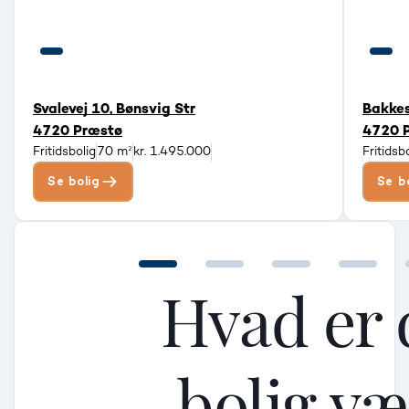
Svalevej 10, Bønsvig Str
Bakkes
4720 Præstø
4720 
Fritidsbolig
70 m²
kr. 1.495.000
Fritidsb
Se bolig
Se b
Hvad er 
bolig v
Mellem
Mellem
Mellem