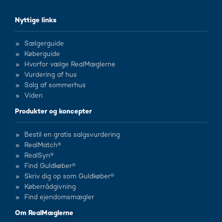
Nyttige links
Sælgerguide
Køberguide
Hvorfor vælge RealMæglerne
Vurdering af hus
Salg af sommerhus
Viden
Produkter og koncepter
Bestil en gratis salgsvurdering
RealMatch®
RealSyn®
Find Guldkøber®
Skriv dig op som Guldkøber®
Køberrådgivning
Find ejendomsmægler
Om RealMæglerne