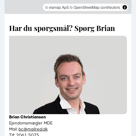
© viamap ApS
© OpenStreetMap contributors
Har du spørgsmål? Spørg Brian
Brian Christiansen
Ejendomsmægler MDE
Mail:
bc@mailreal.dk
Tlf:
2061 5075