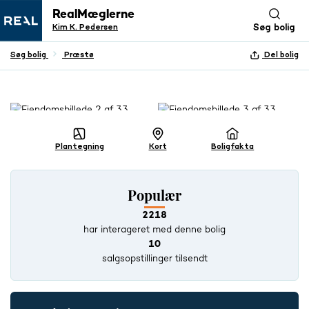
RealMæglerne
Kim K. Pedersen
Søg bolig
Søg bolig
Præstø
Del bolig
+ 32 BILLEDER
Plantegning
Kort
Boligfakta
Populær
2218
har interageret med denne bolig
10
salgsopstillinger tilsendt