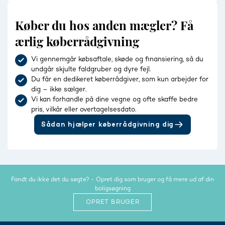
Køber du hos anden mægler? Få
ærlig køberrådgivning
Vi gennemgår købsaftale, skøde og finansiering, så du
undgår skjulte faldgruber og dyre fejl.
Du får en dedikeret køberrådgiver, som kun arbejder for
dig – ikke sælger.
Vi kan forhandle på dine vegne og ofte skaffe bedre
pris, vilkår eller overtagelsesdato.
Sådan hjælper køberrådgivning dig
Fandt du ikke det du søgte? - Opret dig som bruger og få mere ud af din
boligsøgning
OPRET BRUGER