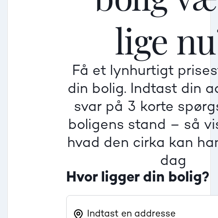
lige nu
Mindre god
Mindre god
Mindre god
Få et lynhurtigt prise
Villa
din bolig. Indtast din 
Beregner pris
Dårlig
Dårlig
Dårlig
svar på 3 korte spør
boligens stand – så vis
Rækkehus
hvad den cirka kan han
dag
Hvor ligger din bolig?