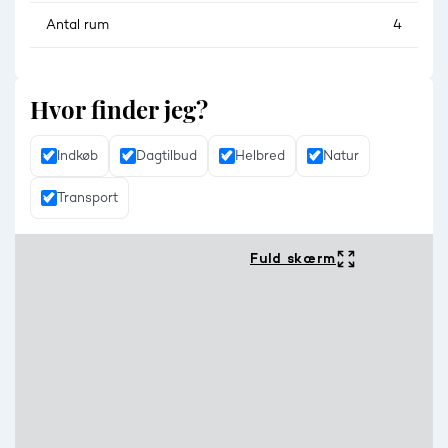
Antal rum
4
Hvor finder jeg?
Indkøb
Dagtilbud
Helbred
Natur
Transport
Fuld skærm