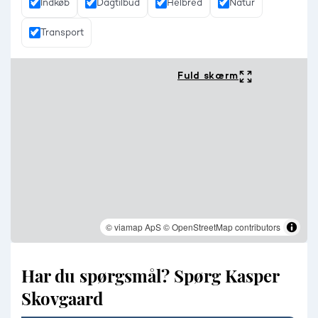
Indkøb
Dagtilbud
Helbred
Natur
Transport
Fuld skærm
© viamap ApS
© OpenStreetMap contributors
Har du spørgsmål? Spørg Kasper
Skovgaard