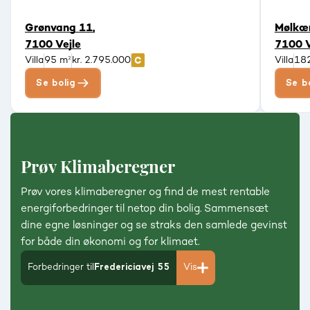
Grønvang 11,
Mølkær
7100 Vejle
7100 V
Villa
95 m²
kr. 2.795.000
Villa
18
Se bolig
Se b
Prøv Klimaberegner
Prøv vores klimaberegner og find de mest rentable
energiforbedringer til netop din bolig. Sammensæt
dine egne løsninger og se straks den samlede gevinst
for både din økonomi og for klimaet.
Forbedringer til
Fredericiavej 55
Vis