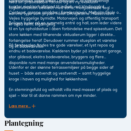
Ejendommen ligger ideelt i Mølholm – et familievenligt
med sin præsentable facade og en ny, eksklusiv
kvarter med kort afstand til indkøb ved Vindinggård
tagkonstruktion beklædt med sorte, matglaserede tegl –
Centeret, grønne områder i Sønderskoven, Mølholm Skole og
samme type som pryder Hotel D’Angleterre i København.
Vejles hyggelige bymidte. Motorvejen og offentlig transport
Boligen byder på en rummelig entré og hall, som leder videre
er også nemt tilgængelig.
til en lys opholdsstue i åben forbindelse med spisestuen. Det
store køkken med tilhørende viktualierum ligger i direkte
forlængelse heraf. Derudover rummer stueplan et værelse
På førstesalen findes tre gode værelser, et lyst repos og
og et badeværelse.
endnu et badeværelse. Kælderen byder på integreret garage,
stor gildesal, ekstra badeværelse, bryggers og flere
disponible rum med mange anvendelsesmuligheder.
Udenfor er der skønne terrassemiljøer på begge sider af
huset – både østvendt og vestvendt – samt hyggelige
kroge i haven og mulighed for køkkenhave.
En stemningsfuld og velholdt villa med masser af plads og
sjæl – klar til at danne rammen om nye minder.
Læs mere...
Plantegning