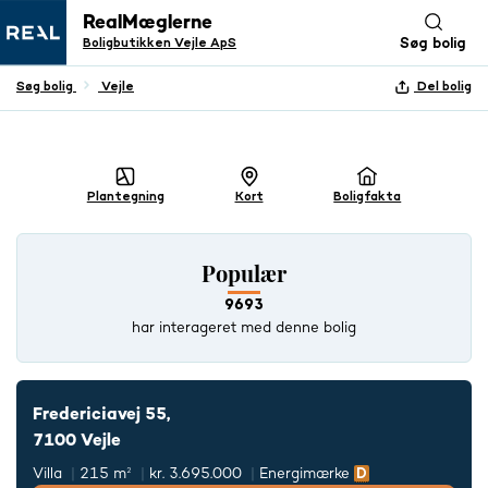
RealMæglerne
Boligbutikken Vejle ApS
Søg bolig
Søg bolig
Vejle
Del bolig
+ 24 BILLEDER
Plantegning
Kort
Boligfakta
Populær
9693
har interageret med denne bolig
Fredericiavej 55,
7100 Vejle
Villa
215 m²
kr. 3.695.000
Energimærke