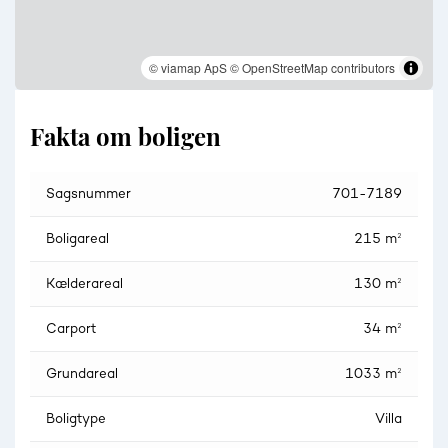
© viamap ApS
© OpenStreetMap contributors
Fakta om boligen
Sagsnummer
701-7189
Boligareal
215 m²
Kælderareal
130 m²
Carport
34 m²
Grundareal
1033 m²
Boligtype
Villa