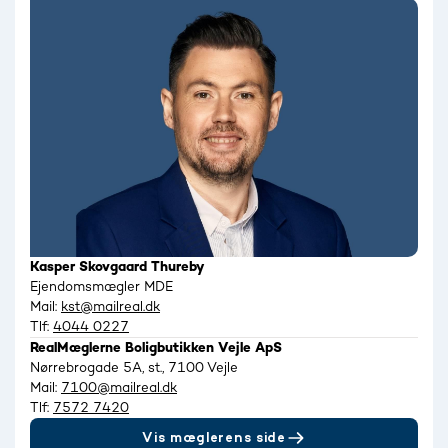
Kasper Skovgaard Thureby
Ejendomsmægler MDE
Mail:
kst@mailreal.dk
Tlf:
4044 0227
RealMæglerne Boligbutikken Vejle ApS
Nørrebrogade 5A, st., 7100 Vejle
Mail:
7100@mailreal.dk
Tlf:
7572 7420
Vis mæglerens side