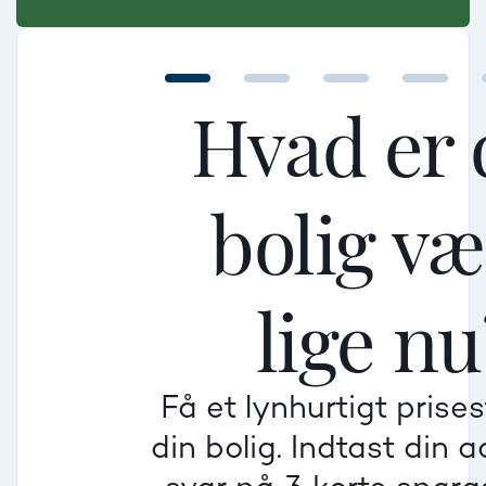
Hvad er 
bolig v
Mellem
Mellem
Mellem
lige nu
Mindre god
Mindre god
Mindre god
Få et lynhurtigt prise
Villa
din bolig. Indtast din 
Beregner pris
Dårlig
Dårlig
Dårlig