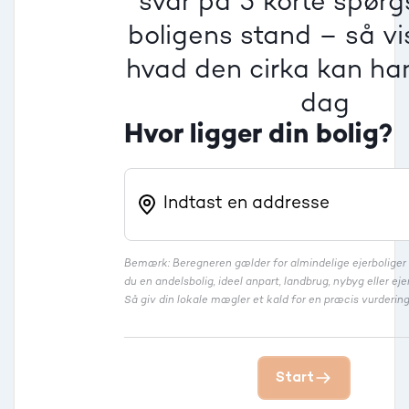
svar på 3 korte spør
boligens stand – så vis
Rækkehus
hvad den cirka kan han
dag
Hvor ligger din bolig?
Bemærk: Beregneren gælder for almindelige ejerbolige
du en andelsbolig, ideel anpart, landbrug, nybyg eller 
Så giv din lokale mægler et kald for en præcis vurdering
Start