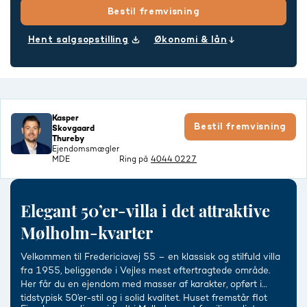
Bestil fremvisning
Hent salgsopstilling
Økonomi & lån
Kasper
Bestil fremvisning
Skovgaard
Thureby
Ejendomsmægler
MDE
Ring på
4044 0227
Elegant 50’er-villa i det attraktive
Mølholm-kvarter
Velkommen til Fredericiavej 55 – en klassisk og stilfuld villa
fra 1955, beliggende i Vejles mest eftertragtede område.
Her får du en ejendom med masser af karakter, opført i
tidstypisk 50’er-stil og i solid kvalitet. Huset fremstår flot