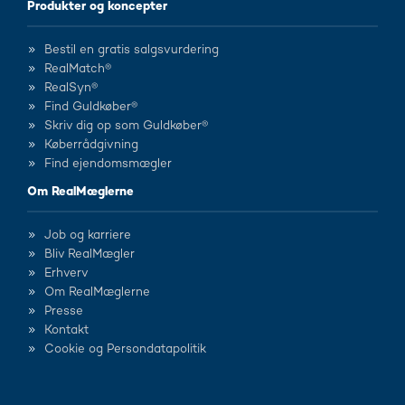
Produkter og koncepter
Bestil en gratis salgsvurdering
RealMatch®
RealSyn®
Find Guldkøber®
Skriv dig op som Guldkøber®
Køberrådgivning
Find ejendomsmægler
Om RealMæglerne
Job og karriere
Bliv RealMægler
Erhverv
Om RealMæglerne
Presse
Kontakt
Cookie og Persondatapolitik