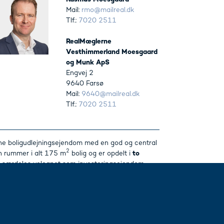
Mail:
rmo@mailreal.dk
Tlf.:
7020 2511
RealMæglerne
Vesthimmerland Moesgaard
og Munk ApS
Engvej 2
9640 Farsø
Mail:
9640@mailreal.dk
Tlf.:
7020 2511
e boligudlejningsejendom med en god og central
2
n rummer i alt 175 m
bolig og er opdelt i
to
n særdeles velegnet som investeringsejendom.
2
2
ldsvis 106 m
og 69 m
, og fremstår med