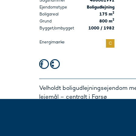
Sagsnummer
466001992
Ejendomstype
Boligudlejning
2
Boligareal
175 m
2
Grund
800 m
Bygget/ombygget
1000 / 1982
Energimærke
Velholdt boligudlejningsejendom m
lejemål – centralt i Farsø