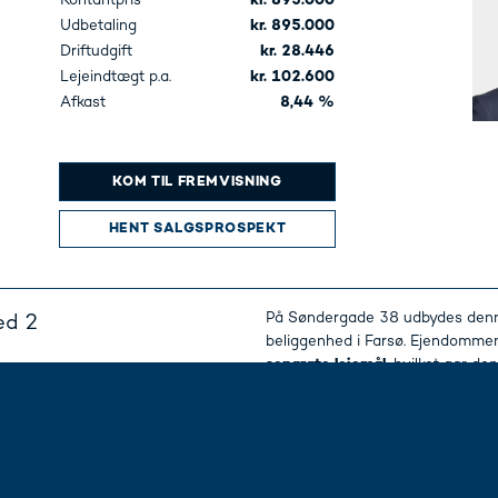
Kontantpris
kr. 895.000
Udbetaling
kr. 895.000
Driftudgift
kr. 28.446
Lejeindtægt p.a.
kr. 102.600
Afkast
8,44 %
KOM TIL FREMVISNING
HENT SALGSPROSPEKT
På Søndergade 38 udbydes denn
ed 2
beliggenhed i Farsø. Ejendomme
separate lejemål,
hvilket gør de
Lejemålene er fordelt på henho
..
Læs mere...