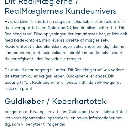
Dit RealMæglerne /
RealMæglernes Kundeunivers
Hvis du bliver tilknyttet en sag som f.eks. køber eller sælger, eller
du bliver oprettet som Guldkøber(r), kan du blive inviteret til "Dit
RealMæglerne". Dine oplysninger, der kan aflæses her, er ikke delt
med kædekontoret, men leveres direkte af mægler selv.
Kædekontoret indsamler ikke nogen oplysninger om dig i denne
sammenhæng, idet login valideres direkte imod de oplysninger,
du har afgivet til den individuelle mægler.
De data, du har adgang til under "Dit RealMæglerne" kan variere
alt efter om du er sælger, køber, Guldkøber eller andet. Din
adgang til "Dit Realmæglerne" vil bestå indtil du selv vælger at
lukke din profil.
Guldkøber / Køberkartotek
Vælger du at blive opskrevet som Guldkøber i vores købskartotek
via vores hjemmeside, opsamler vi en række informationer om
dig, som vi benytter til følgende: