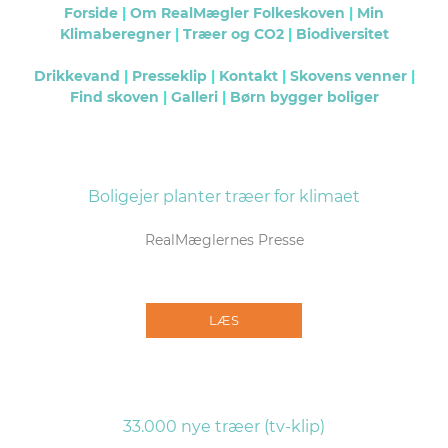
Forside
|
Om RealMægler Folkeskoven
|
Min
Klimaberegner
|
Træer og CO2
|
Biodiversitet
Drikkevand
|
Presseklip
|
Kontakt
|
Skovens venner
|
Find skoven
|
Galleri
|
Børn bygger boliger
Boligejer planter træer for klimaet
RealMæglernes Presse
LÆS
33.000 nye træer (tv-klip)