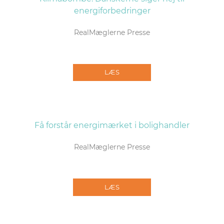
energiforbedringer
RealMæglerne Presse
LÆS
Få forstår energimærket i bolighandler
RealMæglerne Presse
LÆS