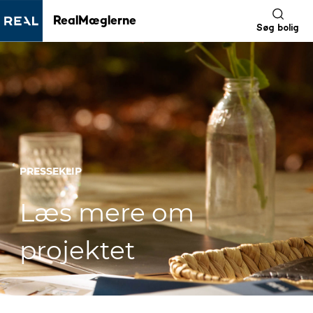
RealMæglerne
Søg bolig
PRESSEKLIP
Læs mere om
projektet