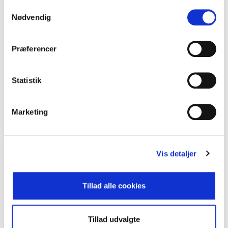
anvende vores hjemmeside.
Samtykkevalg
Nødvendig
Energistyrelsen vil nudge danskerne til at
energirenovere deres boliger
Præferencer
Dagens Byggeri
Statistik
LÆS
Marketing
Vis detaljer
Tusindvis af træer plantet i Tune
Sjællandske nyheder (sn.dk)
Tillad alle cookies
Tillad udvalgte
LÆS