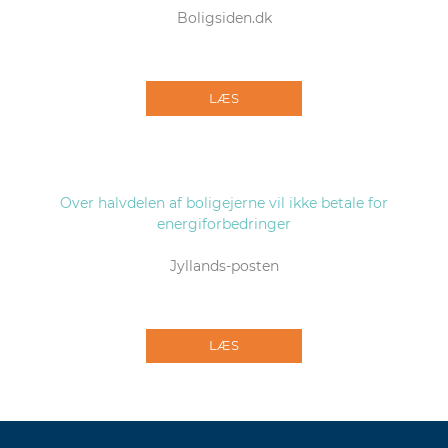
Boligsiden.dk
LÆS
Over halvdelen af boligejerne vil ikke betale for
energiforbedringer
Jyllands-posten
LÆS