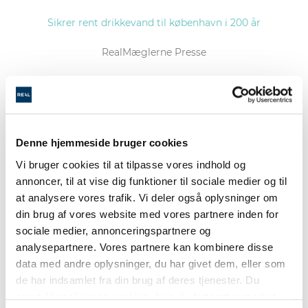
Sikrer rent drikkevand til københavn i 200 år
RealMæglerne Presse
LÆS
Denne hjemmeside bruger cookies
Vi bruger cookies til at tilpasse vores indhold og
RealMæglerne: Boligkøbere er blevet mere
annoncer, til at vise dig funktioner til sociale medier og til
klimabevidste
at analysere vores trafik. Vi deler også oplysninger om
din brug af vores website med vores partnere inden for
sønderborgnyt.dk
sociale medier, annonceringspartnere og
analysepartnere. Vores partnere kan kombinere disse
data med andre oplysninger, du har givet dem, eller som
de har indsamlet fra din brug af deres tjenester. Du
LÆS
samtykker til vores cookies, hvis du fortsætter med at