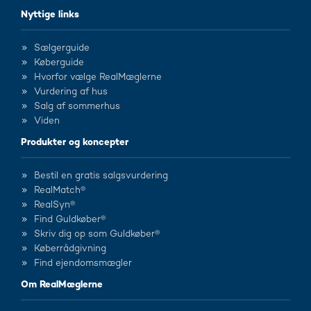
Nyttige links
Sælgerguide
Køberguide
Hvorfor vælge RealMæglerne
Vurdering af hus
Salg af sommerhus
Viden
Produkter og koncepter
Bestil en gratis salgsvurdering
RealMatch®
RealSyn®
Find Guldkøber®
Skriv dig op som Guldkøber®
Køberrådgivning
Find ejendomsmægler
Om RealMæglerne