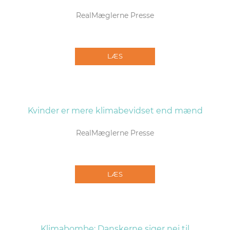
RealMæglerne Presse
LÆS
Kvinder er mere klimabevidset end mænd
RealMæglerne Presse
LÆS
Klimabombe: Danskerne siger nej til