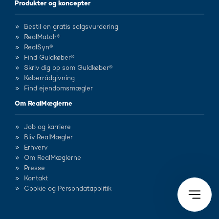
Produkter og koncepter
Bestil en gratis salgsvurdering
RealMatch®
RealSyn®
Find Guldkøber®
Skriv dig op som Guldkøber®
Køberrådgivning
Find ejendomsmægler
Om RealMæglerne
Job og karriere
Bliv RealMægler
Erhverv
Om RealMæglerne
Presse
Kontakt
Cookie og Persondatapolitik