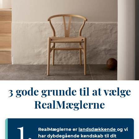
3 gode grunde til at vælge
RealMæglerne
RealMæglerne er
landsdækkende
og vi
har dybdegående kendskab til dit