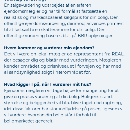
En salgsvurdering udarbejdes af en erfaren
ejendomsmægler og har til formål at fastsætte en
realistisk og markedsbaseret salgspris for din bolig. Den
offentlige ejendomsvurdering, derimod, anvendes primært
til at fastsætte en skatteramme for din bolig. Den
offentlige vurdering baseres bl.a. på BBR-oplysninger.
Hvem kommer og vurderer min ejendom?
Det vil være en lokal mægler og repræsentant fra REAL,
der besøger dig og bistår med vurderingen. Mægleren
kender området og prisniveauet i forvejen og har med
al sandsynlighed solgt i nærområdet før.
Hvad kigger I på, når I vurderer mit hus?
Ejendomsmægleren vil tage højde for mange ting for at
give en præcis vurdering af din bolig. Boligens stand,
størrelse og beliggenhed vil bl.a. blive taget i betragtning,
idet disse faktorer har stor indflydelse på prisen, ligesom vi
vil vurdere, hvordan din bolig står i forhold til
boligmarkedet generelt.