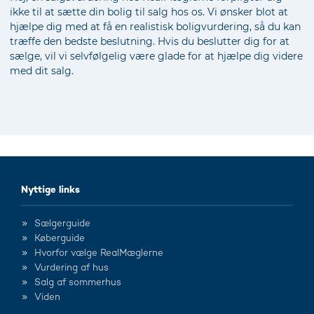
ikke til at sætte din bolig til salg hos os. Vi ønsker blot at
hjælpe dig med at få en realistisk boligvurdering, så du kan
træffe den bedste beslutning. Hvis du beslutter dig for at
sælge, vil vi selvfølgelig være glade for at hjælpe dig videre
med dit salg.
Nyttige links
Sælgerguide
Køberguide
Hvorfor vælge RealMæglerne
Vurdering af hus
Salg af sommerhus
Viden