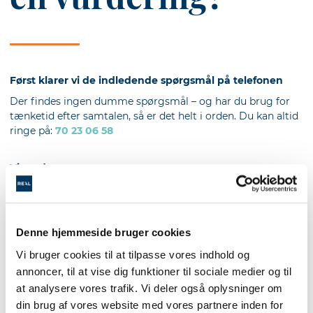
Først klarer vi de indledende spørgsmål på telefonen
Der findes ingen dumme spørgsmål – og har du brug for
tænketid efter samtalen, så er det helt i orden. Du kan altid
ringe på:
70 23 06 58
Vi mødes
Sammen kan I planlægge et møde, hvor din mægler kan
besigtige boligen fysisk. Det tager omkring en halv til en
hel time alt efter boligens størrelse.
Denne hjemmeside bruger cookies
Vi bruger cookies til at tilpasse vores indhold og
Vurderingen
annoncer, til at vise dig funktioner til sociale medier og til
Efter vi har gået din bolig igennem, giver mægleren sin
at analysere vores trafik. Vi deler også oplysninger om
professionelle vurdering af dit hus, lejlighed eller anden
din brug af vores website med vores partnere inden for
bolig.