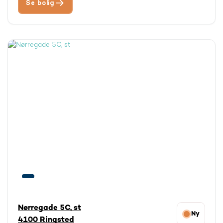
Se bolig
Nørregade 5C, st
Ny
4100 Ringsted