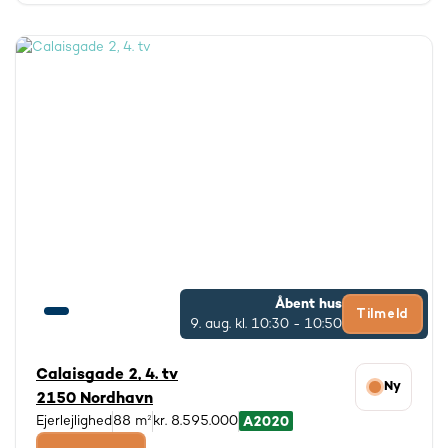
Åbent hus
Tilmeld
9. aug.
kl. 10:30 - 10:50
Calaisgade 2, 4. tv
Ny
2150 Nordhavn
Ejerlejlighed
88 m²
kr. 8.595.000