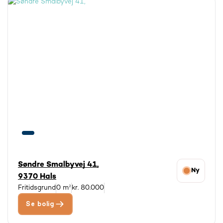
Søndre Smalbyvej 41,
Ny
9370 Hals
Fritidsgrund
0 m²
kr. 80.000
Se bolig