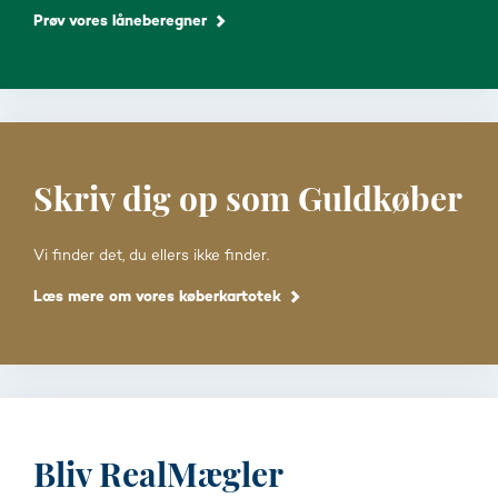
Prøv vores låneberegner
Skriv dig op som Guldkøber
Vi finder det, du ellers ikke finder.
Læs mere om vores køberkartotek
Bliv RealMægler