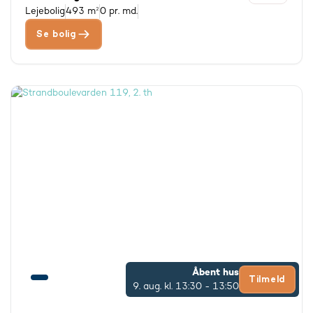
Lejebolig
493 m²
0 pr. md.
Se bolig
Åbent hus
Tilmeld
9. aug.
kl. 13:30 - 13:50