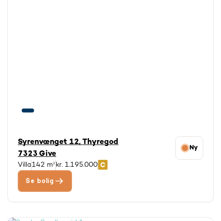
Vi kan maksimalt vise 3000 boliger ad gangen.
Tilpas evt. din søgning.
Syrenvænget 12, Thyregod
Ny
7323 Give
Villa
142 m²
kr. 1.195.000
Se bolig