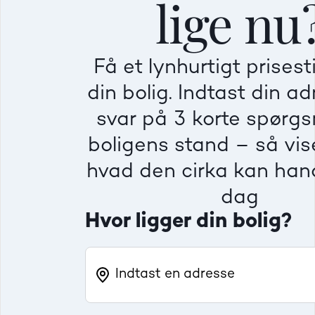
lige nu
Mindre god
Mindre god
Mindre god
Få et lynhurtigt prises
Villa
Ej
din bolig. Indtast din a
Beregner pris
Dårlig
Dårlig
Dårlig
svar på 3 korte spørg
boligens stand – så vise
Rækkehus
Fr
hvad den cirka kan hand
dag
Hvor ligger din bolig?