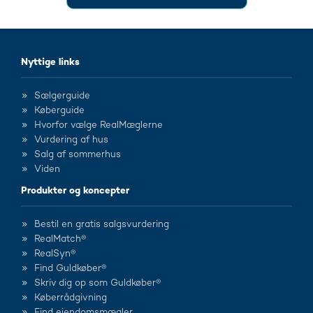
Nyttige links
Sælgerguide
Køberguide
Hvorfor vælge RealMæglerne
Vurdering af hus
Salg af sommerhus
Viden
Produkter og koncepter
Bestil en gratis salgsvurdering
RealMatch®
RealSyn®
Find Guldkøber®
Skriv dig op som Guldkøber®
Køberrådgivning
Find ejendomsmægler