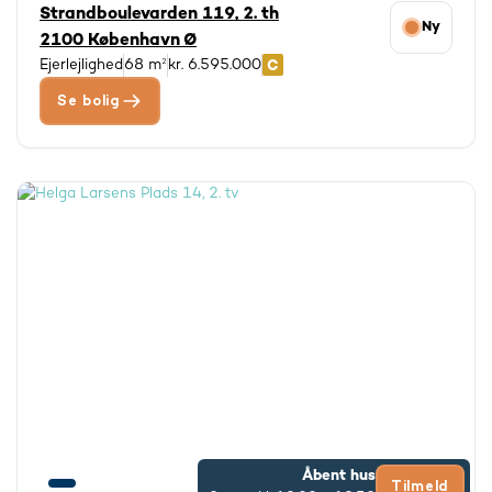
Strandboulevarden 119, 2. th
Ny
2100 København Ø
Ejerlejlighed
68 m²
kr. 6.595.000
Se bolig
Åbent hus
Tilmeld