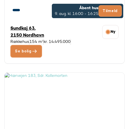
Åbent hus
Tilmeld
9. aug.
kl. 16:00 - 16:25
Sundkaj 63,
Ny
2150 Nordhavn
Rækkehus
154 m²
kr. 14.495.000
Se bolig