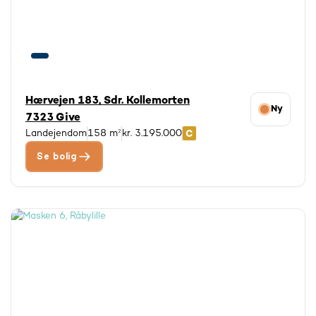
Hærvejen 183, Sdr. Kollemorten
Ny
7323 Give
Landejendom
158 m²
kr. 3.195.000
Se bolig