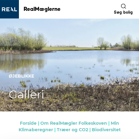
RealMæglerne
Søg bolig
ØJEBLIKKE
Galleri
Forside
|
Om RealMægler Folkeskoven
|
Min
Klimaberegner
|
Træer og CO2
|
Biodiversitet