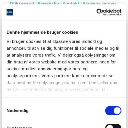
Drikkevand
|
Presseklip
|
Kontakt
|
Skovens venner
|
Find skoven
|
Galleri
|
Børn bygger boliger
Denne hjemmeside bruger cookies
Del dine øjeblikke
Vi bruger cookies til at tilpasse vores indhold og
annoncer, til at vise dig funktioner til sociale medier og til
Alle årstider i skoven er smukke på sin helt egen måde.
at analysere vores trafik. Vi deler også oplysninger om
din brug af vores website med vores partnere inden for
Er du heldig med at indfange et særligt øjeblik, som
sociale medier, annonceringspartnere og
illustrerer naturen, årstiden og livet i skoven, må du
analysepartnere. Vores partnere kan kombinere disse
meget gerne dele det med os.
data med andre oplysninger, du har givet dem, eller som
Se fotogalleriet her på siden.
de har indsamlet fra din brug af deres tjenester. Du
samtykker til vores cookies, hvis du fortsætter med at
/RealMæglerne
anvende vores hjemmeside.
Samtykkevalg
Nødvendig
FØLG SKOVEN PÅ FACEBOOK