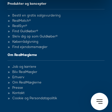
Produkter og koncepter
Bestil en gratis salgsvurdering
RealMatch®
RealSyn®
Find Guldkøber®
Skriv dig op som Guldkøber®
Køberrådgivning
Find ejendomsmægler
Om RealMæglerne
Job og karriere
Bliv RealMægler
Erhverv
Om RealMæglerne
Presse
Kontakt
Cookie og Persondatapolitik