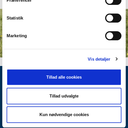
Præferencer
Statistik
Marketing
Vis detaljer
Tillad alle cookies
Nyttige links
Sælgerguide
Tillad udvalgte
Køberguide
Hvorfor vælge RealMæglerne
Vurdering af hus
Kun nødvendige cookies
Salg af sommerhus
Viden