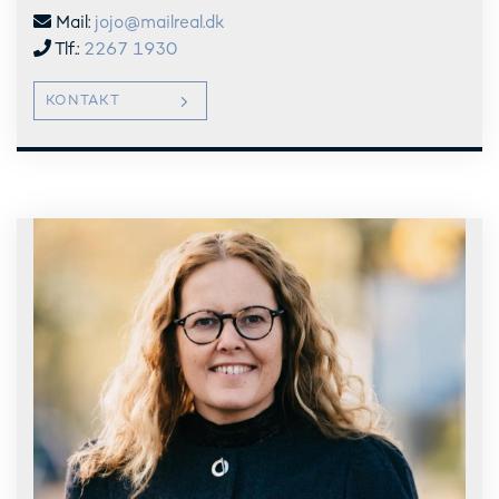
Mail:
jojo@mailreal.dk
Tlf.:
2267 1930
KONTAKT