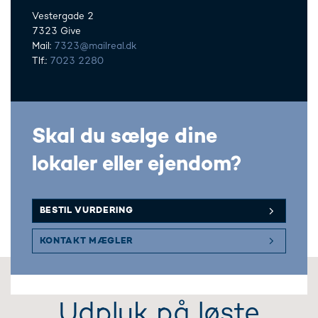
Vestergade 2
7323 Give
Mail:
7323@mailreal.dk
Tlf.:
7023 2280
Skal du sælge dine
lokaler eller ejendom?
BESTIL VURDERING
KONTAKT MÆGLER
Udpluk på løste