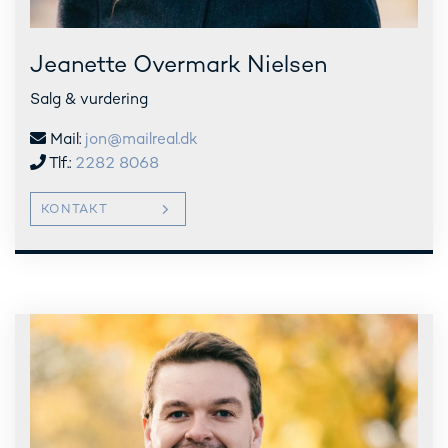
Jeanette Overmark Nielsen
Salg & vurdering
Mail:
jon@mailreal.dk
Tlf.:
2282 8068
KONTAKT