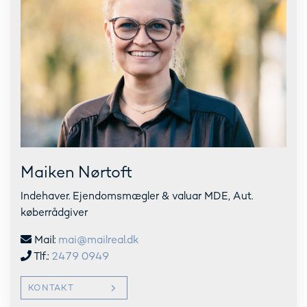
Maiken Nørtoft
Indehaver. Ejendomsmægler & valuar MDE, Aut.
køberrådgiver
Mail:
mai@mailreal.dk
Tlf.:
2479 0949
KONTAKT