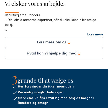
Vi elsker vores arbejde.
RealMæglerne Randers
- Din lokale samarbejdspartner, når du skal købe eller sælge
bolig.
Vi er din personlige ejendomsmægler med 25 års erfaring med
Læs mere
vurdering og salg af boliger i Randers og omegn!
Læs mere om os
Vi tilbyder altid solgt eller gratis og sælger alle typer af boliger i
Hvad kan vi hjælpe dig med
primært følgende områder:
8900 Randers C, 8920 Randers NV, 8930 Randers NØ, 8940
Randers SV, 8960 Randers SØ, 8981 Spentrup, 8970 Havndal,
3
8983 Gjerlev, 8990 Fårup, 8870 Langå.
grunde til at vælge os
Vi er en del af en landsdækkende kæde af ejendomsmæglere
Her forsvinder du ikke i mængden
med stærke koncepter til et bedre boligsalg:
Personlig mægler hele vejen
* Guldkøbere - Stort opdateret køberkartotek med købeparate
Mere end 25 års erfaring med salg af boliger i
boligjægere der søger det rette match.
Randers og omegn