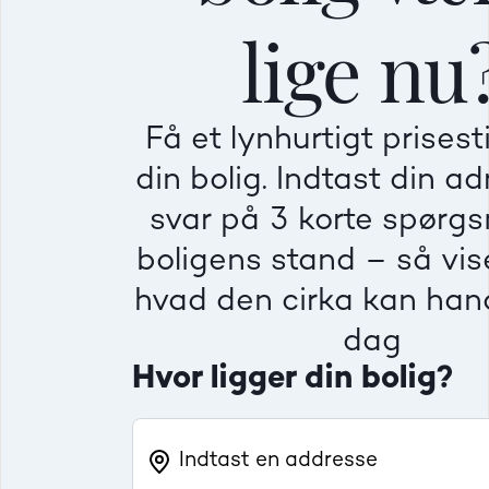
lige nu
Mindre god
Mindre god
Mindre god
Få et lynhurtigt prises
Villa
Ej
din bolig. Indtast din a
Beregner pris
Dårlig
Dårlig
Dårlig
svar på 3 korte spørg
boligens stand – så vise
Rækkehus
Fr
hvad den cirka kan hand
dag
Hvor ligger din bolig?