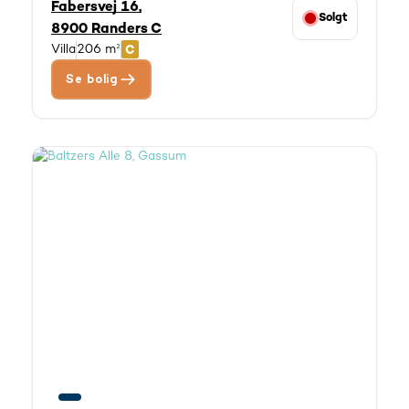
Fabersvej 16,
Solgt
8900 Randers C
Villa
206 m²
Se bolig