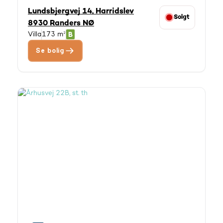
Lundsbjergvej 14, Harridslev
Solgt
8930 Randers NØ
Villa
173 m²
Se bolig