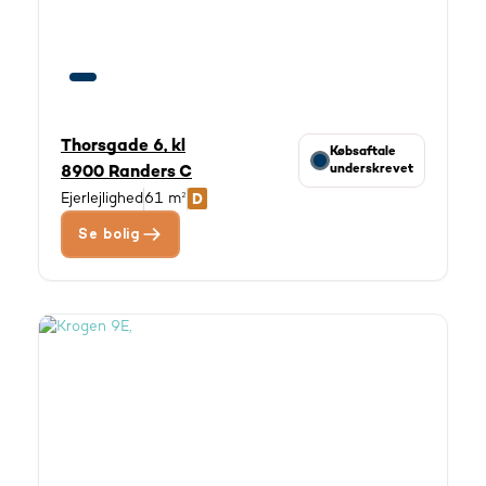
Thorsgade 6, kl
Købsaftale
underskrevet
8900 Randers C
Ejerlejlighed
61 m²
Se bolig