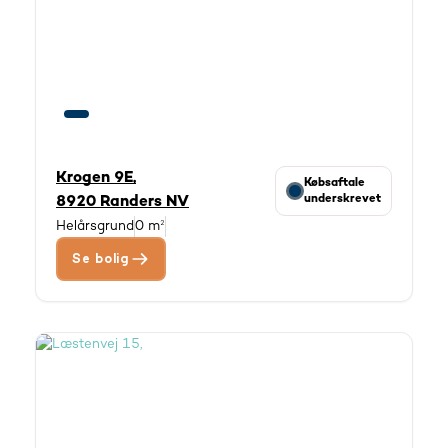
Krogen 9E,
Købsaftale
underskrevet
8920 Randers NV
Helårsgrund
0 m²
Se bolig