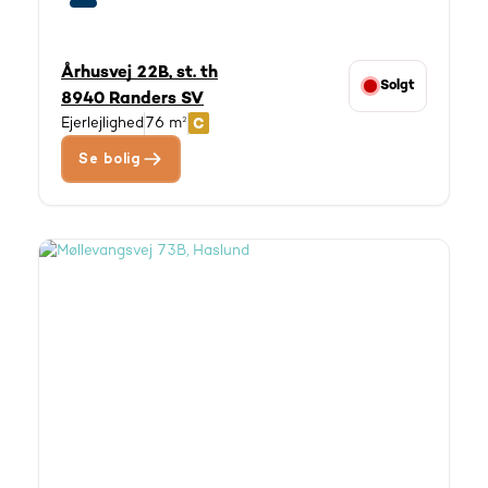
Århusvej 22B, st. th
Solgt
8940 Randers SV
Ejerlejlighed
76 m²
Se bolig