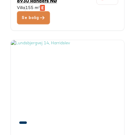
8930 Randers NØ
Villa
155 m²
Se bolig