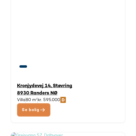
Kronjydevej 14, Støvring
8930 Randers NØ
Villa
80 m²
kr. 595.000
Se bolig