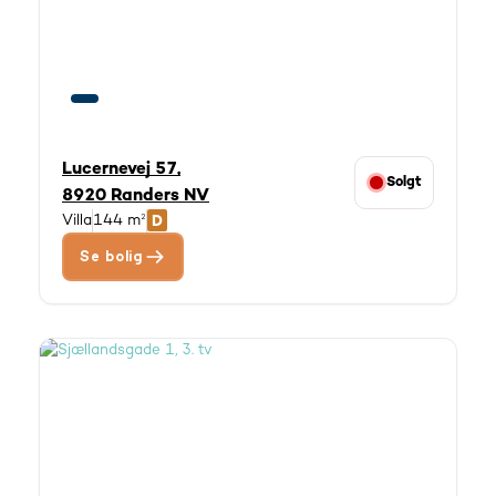
Lucernevej 57,
Solgt
8920 Randers NV
Villa
144 m²
Se bolig