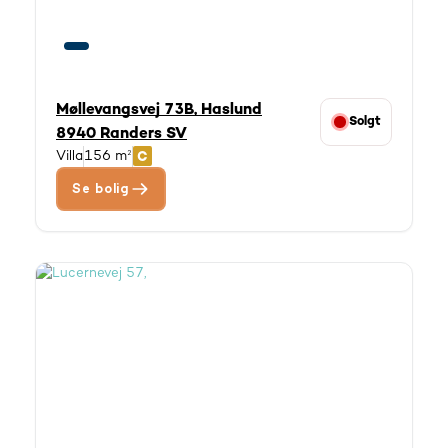
Møllevangsvej 73B, Haslund
Solgt
8940 Randers SV
Villa
156 m²
Se bolig