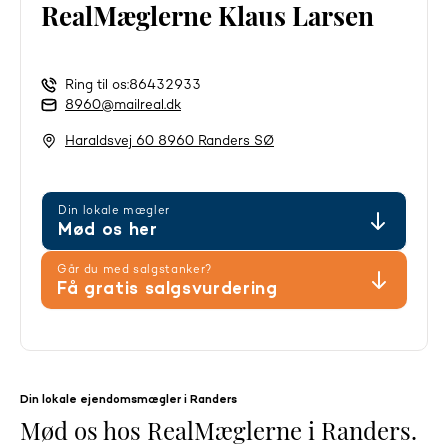
RealMæglerne Klaus Larsen
Ring til os:
86432933
8960@mailreal.dk
Haraldsvej 60 8960 Randers SØ
Din lokale mægler
Mød os her
Går du med salgstanker?
Få gratis salgsvurdering
Din lokale ejendomsmægler i Randers
Mød os hos RealMæglerne i Randers.