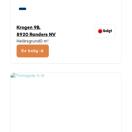
Krogen 9B,
Solgt
8920 Randers NV
Helårsgrund
0 m²
Se bolig