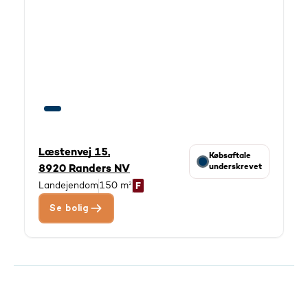
Læstenvej 15,
Købsaftale
underskrevet
8920 Randers NV
Landejendom
150 m²
Se bolig