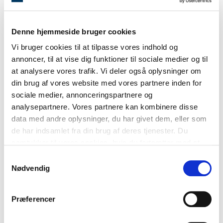
KLIK HER OG BESØG PAPIRØEN
Denne hjemmeside bruger cookies
Vi bruger cookies til at tilpasse vores indhold og
Hersby | Lemche | Kastbjerg
annoncer, til at vise dig funktioner til sociale medier og til
at analysere vores trafik. Vi deler også oplysninger om
Projekt & Udlejning
din brug af vores website med vores partnere inden for
Sandkaj 17A
sociale medier, annonceringspartnere og
2150 Nordhavn
analysepartnere. Vores partnere kan kombinere disse
projekt@mailreal.dk
udlejning@mailreal.dk
data med andre oplysninger, du har givet dem, eller som
Tlf.:
4358 2100
de har indsamlet fra din brug af deres tjenester. Du
samtykker til vores cookies, hvis du fortsætter med at
RealMæglerne Nordhavn
anvende vores hjemmeside.
Samtykkevalg
Sandkaj 17A
Nødvendig
2150 Nordhavn
Mail:
nordhavn@mailreal.dk
Tlf.:
4358 2100
Præferencer
RealMæglerne Vesterbro