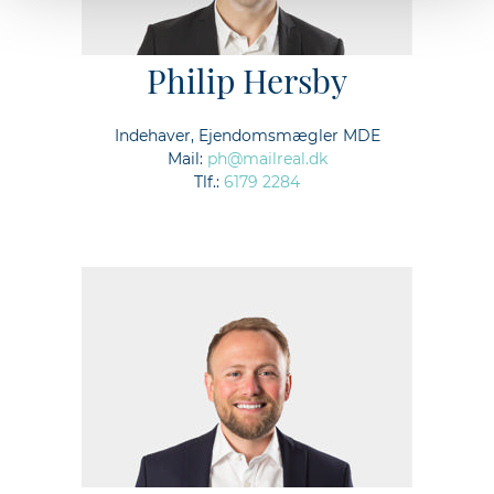
Philip Hersby
Indehaver, Ejendomsmægler MDE
Mail:
ph@mailreal.dk
Tlf.:
6179 2284