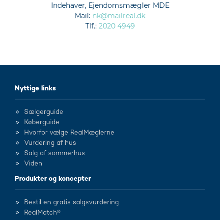
Indehaver, Ejendomsmægler MDE
Mail:
nk@mailreal.dk
Tlf.:
2020 4949
Nyttige links
Sælgerguide
Køberguide
Hvorfor vælge RealMæglerne
Vurdering af hus
Salg af sommerhus
Viden
Produkter og koncepter
Bestil en gratis salgsvurdering
RealMatch®