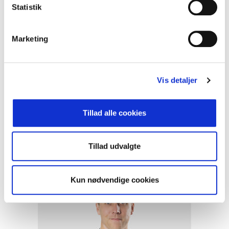
Istedgade 87
Statistik
1650 København V
Mail:
vesterbro@mailreal.dk
Tlf.:
7231 2200
Marketing
RealMæglerne Østerbro
Nordre Frihavnsgade 77
2100 København Ø
Vis detaljer
Mail:
oesterbro@mailreal.dk
Tlf.:
4358 2100
Tillad alle cookies
Tillad udvalgte
Kun nødvendige cookies