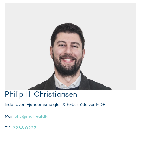
Philip H. Christiansen
Indehaver, Ejendomsmægler & Køberrådgiver MDE
Mail:
phc@mailreal.dk
Tlf.:
2288 0223