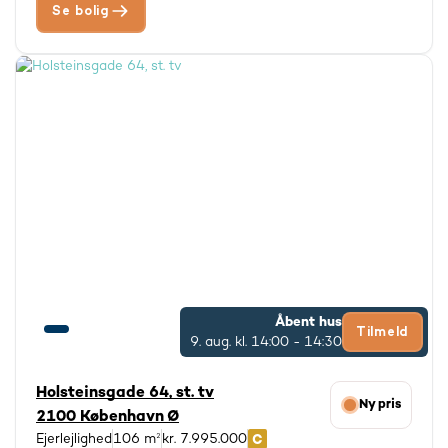
Se bolig
Åbent hus
Tilmeld
9. aug.
kl. 14:00 - 14:30
Holsteinsgade 64, st. tv
Ny pris
2100 København Ø
Ejerlejlighed
106 m²
kr. 7.995.000