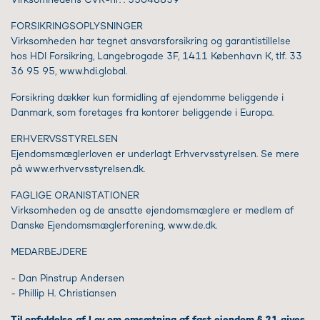
FORSIKRINGSOPLYSNINGER
Virksomheden har tegnet ansvarsforsikring og garantistillelse
hos HDI Forsikring, Langebrogade 3F, 1411 København K, tlf. 33
36 95 95, www.hdi.global.
Forsikring dækker kun formidling af ejendomme beliggende i
Danmark, som foretages fra kontorer beliggende i Europa.
ERHVERVSSTYRELSEN
Ejendomsmæglerloven er underlagt Erhvervsstyrelsen. Se mere
på www.erhvervsstyrelsen.dk.
FAGLIGE ORANISTATIONER
Virksomheden og de ansatte ejendomsmæglere er medlem af
Danske Ejendomsmæglerforening, www.de.dk.
MEDARBEJDERE
- Dan Pinstrup Andersen
- Phillip H. Christiansen
Til opfyldelse af Lov om omsætning af fast ejendom § 21 gives