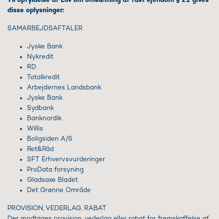
disse oplysninger:
SAMARBEJDSAFTALER
Jyske Bank
Nykredit
RD
Totalkredit
Arbejdernes Landsbank
Jyske Bank
Sydbank
Banknordik
Willis
Boligsiden A/S
Ret&Råd
SFT Erhvervsvurderinger
ProData forsyning
Gladsaxe Bladet
Det Grønne Område
PROVISION, VEDERLAG, RABAT
Der modtages provision, vederlag eller rabat for fremskaffelse af