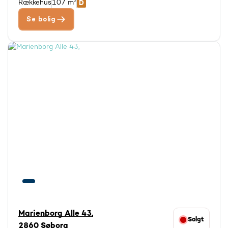
Rækkehus
107 m²
Se bolig
Marienborg Alle 43,
Solgt
2860 Søborg