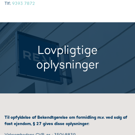
Tlf.:
9393 7872
Lovpligtige
oplysninger
Til opfyldelse af Bekendtgørelse om formidling m.v. ved salg af
fast ejendom, § 27 gives disse oplysninger:
Virksomhedens CVR-nr. : 35048839