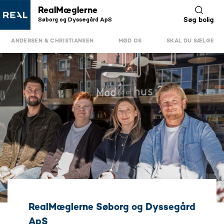
RealMæglerne
Søborg og Dyssegård ApS
Søg bolig
ANDERSEN & CHRISTIANSEN
MØD OS
SKAL DU SÆLGE
RealMæglerne Søborg og Dyssegård
ApS