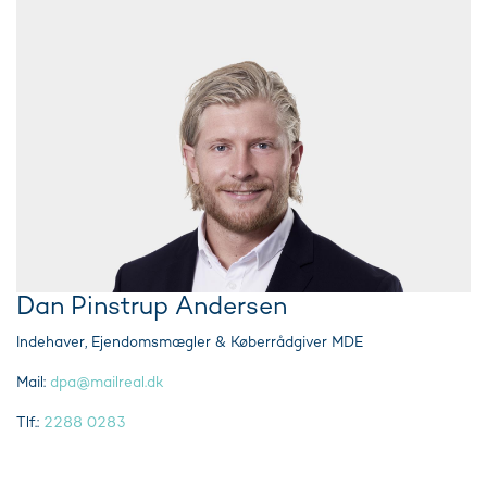
Dan Pinstrup Andersen
Indehaver, Ejendomsmægler & Køberrådgiver MDE
Mail:
dpa@mailreal.dk
Tlf.:
2288 0283