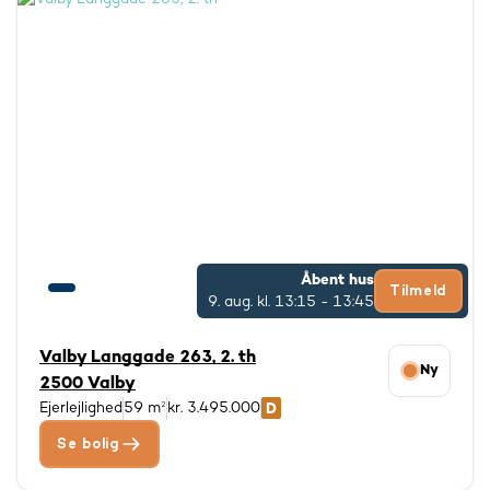
Åbent hus
Tilmeld
9. aug.
kl. 13:15 - 13:45
Valby Langgade 263, 2. th
Ny
2500 Valby
Ejerlejlighed
59 m²
kr. 3.495.000
Se bolig