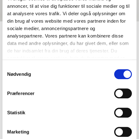
annoncer, til at vise dig funktioner til sociale medier og til
at analysere vores trafik. Vi deler også oplysninger om
din brug af vores website med vores partnere inden for
sociale medier, annonceringspartnere og
Skriv dig op som Guldkøber®
analysepartnere. Vores partnere kan kombinere disse
data med andre oplysninger, du har givet dem, eller som
Vi finder det, du ellers ikke finder
de har indsamlet fra din brug af deres tjenester. Du
samtykker til vores cookies, hvis du fortsætter med at
Som Guldkøber® får du et dybdegående møde med
anvende vores hjemmeside.
Samtykkevalg
vores køberrådgivning, der i samarbejde med dig får
Nødvendig
præciseret ønsker til pris, areal og postnummer.
Derudover tager vi også en snak om, hvad det præcis
er, du går og drømmer om. Såsom materialevalg, type
Præferencer
af bolig, unikke detaljer eller lign. Derefter overvåger vi
markedet, og giver dig besked, når vi har fundet det,
der matcher dine ønsker.
Statistik
TILMELD DIG SOM GULDKØBER®
Marketing