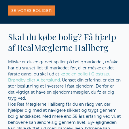
SE VORES BOLIGER
Skal du købe bolig? Få hjælp
af RealMæglerne Hallberg
Måske er du en garvet spiller på boligmarkedet, måske
har du snuset lidt til markedet før, eller måske er det
første gang, du skal ud at
købe en bolig i Glostrup,
Brøndby eller Albertslund
. Uanset din erfaring, er det en
stor beslutning at investere i fast ejendom. Derfor er
det vigtigt at have en ejendomsmægler, du føler dig
tryg ved.
Hos RealMæglerne Hallberg får du en rådgiver, der
hjælper dig med at navigere sikkert og trygt gennem
boliglandskabet. Med mere end 38 års erfaring ved vi, at
behovene kan ændre sig gennem livet. By-lejligheden
kan blive skiftet ud med parcelvillaen, børnene kan