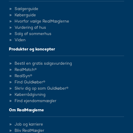
Sælgerguide
Køberguide
Hvorfor vælge RealMæglerne
Vurdering af hus
Salg af sommerhus
Viden
Produkter og koncepter
Bestil en gratis salgsvurdering
RealMatch®
RealSyn®
Find Guldkøber®
Skriv dig op som Guldkøber®
Køberrådgivning
Find ejendomsmægler
Om RealMæglerne
Job og karriere
Bliv RealMægler