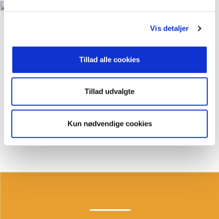
Vis detaljer
Se vores boliger til salg
Tillad alle cookies
KLIK HER
Tillad udvalgte
Kun nødvendige cookies
Vi forstår hvad du mener