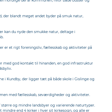
i den nordlige del af kommunen, hvor både busser og
d, der blandt meget andet byder på smuk natur,
er kan du nyde den smukke natur, deltage i
ab.
 er et rigt foreningsliv, fællesskab og aktiviteter på
r med god kontakt til hinanden, en god infrastruktur
sbyliv.
i Kundby, der ligger tæt på både skole i Gislinge og
sammen med fællesskab, seværdigheder og aktiviteter.
f større og mindre landsbyer og varierende naturtyper.
 mindre end 4 kirker i hver sit kirkesogn, og alle er