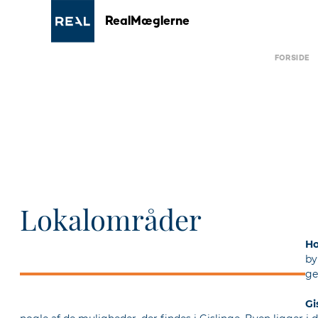
RealMæglerne
FORSIDE
Lokalområder
Ho
by
ge
Gi