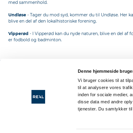
med sammenhold.
Undløse
- Tager du mod syd, kommer du til Undløse. Her kan 
blive en del af den lokalhistoriske forening.
Vipperød
- I Vipperød kan du nyde naturen, blive en del af fo
er fodbold og badminton.
Denne hjemmeside bruger
Nyttige links
Produk
Vi bruger cookies til at til
til at analysere vores tra
Sælgerguide
Best
inden for sociale medier,
Køberguide
salg
Hvorfor vælge RealMæglerne
Rea
disse data med andre oplys
Vurdering af hus
Rea
tjenester. Du samtykker t
Salg af sommerhus
Fin
Viden
Skri
Køb
Fin