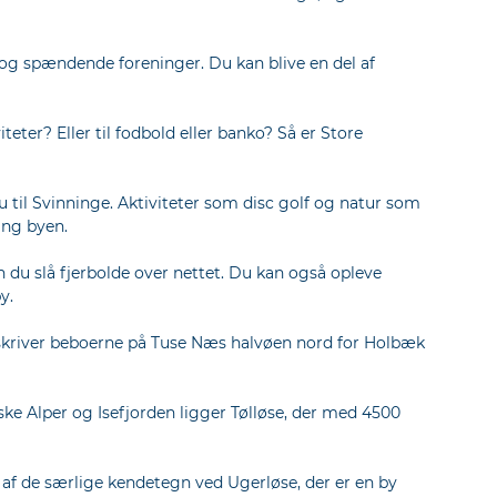
r og spændende foreninger. Du kan blive en del af
teter? Eller til fodbold eller banko? Så er Store
 til Svinninge. Aktiviteter som disc golf og natur som
ing byen.
 du slå fjerbolde over nettet. Du kan også opleve
y.
beskriver beboerne på Tuse Næs halvøen nord for Holbæk
ke Alper og Isefjorden ligger Tølløse, der med 4500
le af de særlige kendetegn ved Ugerløse, der er en by