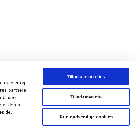
Tillad alle cookies
ale medier og
ores partnere
Tillad udvalgte
ombinere
g af deres
eside.
Kun nødvendige cookies
k