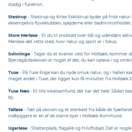
stadig i funktion.
Stestrup
- Stestrup og Kirke Eskilstrup byder på frisk natu
eksempelvis flyveklubben, spejderne eller badmintonholdet.
Store Merløse
- Er du til snobrød over bål og udendørs aktivi
Merløse det rette sted, hvor natur og sport er i fokus.
Svinninge
- Tager du et kvarter vest for Holbæk, kommer du
Bjerregårdsskoven er noget af det, du kan opleve i og omkr
Tuse
- På Tuse Enge kan du nyde smuk natur, og i hallen kan
meget andet i Tuse, der ligger kun få minutter fra Holbæk b
Tuse Næs
- Et lille lokalsamfund, der har det hele. Sådan 
by.
Tølløse
- Tæt på skoven og et stenkast fra både de Sjællands
indbyggere er en af de større byer i Holbæk Kommune.
Ugerløse
- Shelterplads, flagallé og friluftsbad. Det er nog