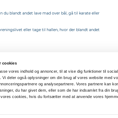
du blandt andet lave mad over bål, gå til karate eller
reningslivet eller tage til hallen, hvor der blandt andet
 cookies
ter og koncepter
Om RealMæglerne
passe vores indhold og annoncer, til at vise dig funktioner til soci
fik. Vi deler også oplysninger om din brug af vores website med v
il en gratis
Job og karriere
 annonceringspartnere og analysepartnere. Vores partnere kan k
svurdering
Bliv RealMægler
lMatch®
Erhverv
ninger, du har givet dem, eller som de har indsamlet fra din bru
lSyn®
Om RealMæglerne
il vores cookies, hvis du fortsætter med at anvende vores hjemm
d Guldkøber®
Presse
v dig op som Guldkøber®
Kontakt
errådgivning
Cookie og Persondatapoliti
d ejendomsmægler