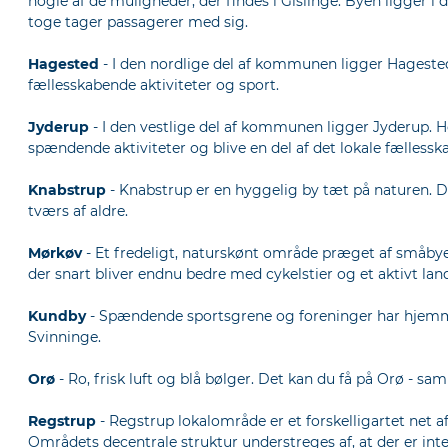
nogle af de muligheder, der findes i Gislinge. Byen ligger 
toge tager passagerer med sig.
Hagested
- I den nordlige del af kommunen ligger Hageste
fællesskabende aktiviteter og sport.
Jyderup
- I den vestlige del af kommunen ligger Jyderup. H
spændende aktiviteter og blive en del af det lokale fællessk
Knabstrup
- Knabstrup er en hyggelig by tæt på naturen. Der
tværs af aldre.
Mørkøv
- Et fredeligt, naturskønt område præget af småbye
der snart bliver endnu bedre med cykelstier og et aktivt land
Kundby
- Spændende sportsgrene og foreninger har hjemme 
Svinninge.
Orø
- Ro, frisk luft og blå bølger. Det kan du få på Orø - 
Regstrup
- Regstrup lokalområde er et forskelligartet net a
Områdets decentrale struktur understreges af, at der er intet