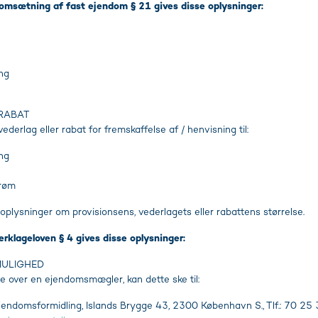
 omsætning af fast ejendom § 21 gives disse oplysninger:
ing
 RABAT
derlag eller rabat for fremskaffelse af / henvisning til:
ing
trøm
 oplysninger om provisionsens, vederlagets eller rabattens størrelse.
erklageloven § 4 gives disse oplysninger:
MULIGHED
e over en ejendomsmægler, kan dette ske til:
endomsformidling, Islands Brygge 43, 2300 København S., Tlf.: 70 25 