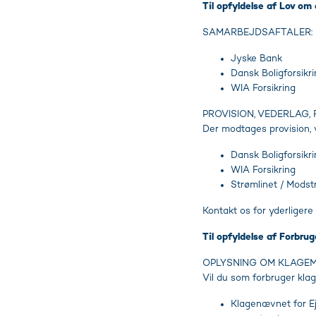
Til opfyldelse af Lov om
SAMARBEJDSAFTALER:
Jyske Bank
Dansk Boligforsikr
WIA Forsikring
PROVISION, VEDERLAG,
Der modtages provision, ve
Dansk Boligforsikr
WIA Forsikring
Strømlinet / Mods
Kontakt os for yderligere
Til opfyldelse af Forbrug
OPLYSNING OM KLAGE
Vil du som forbruger klag
Klagenævnet for Ej