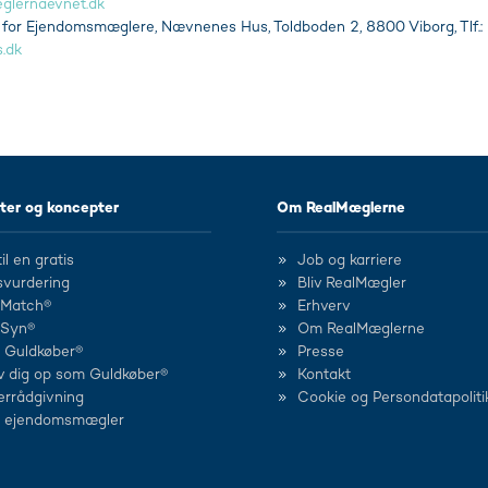
lernaevnet.dk
 for Ejendomsmæglere, Nævnenes Hus, Toldboden 2, 8800 Viborg, Tlf.:
.dk
ter og koncepter
Om RealMæglerne
il en gratis
Job og karriere
svurdering
Bliv RealMægler
lMatch®
Erhverv
lSyn®
Om RealMæglerne
d Guldkøber®
Presse
v dig op som Guldkøber®
Kontakt
errådgivning
Cookie og Persondatapoliti
d ejendomsmægler