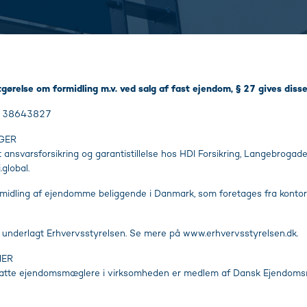
tgørelse om formidling m.v. ved salg af fast ejendom, § 27 gives disse
 : 38643827
GER
ansvarsforsikring og garantistillelse hos HDI Forsikring, Langebroga
global.
rmidling af ejendomme beliggende i Danmark, som foretages fra kontor
underlagt Erhvervsstyrelsen. Se mere på www.erhvervsstyrelsen.dk.
NER
atte ejendomsmæglere i virksomheden er medlem af Dansk Ejendoms