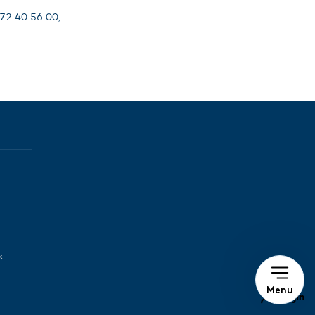
 72 40 56 00,
k
Menu
Login