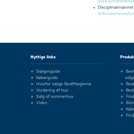
www.ejendomsmaeg
Disciplinærnævnet
dnfe.naevneneshus
Nyttige links
Produk
Sælgerguide
Best
Køberguide
salg
Hvorfor vælge RealMæglerne
Rea
Vurdering af hus
Rea
Salg af sommerhus
Fin
Viden
Skri
Køb
Fin