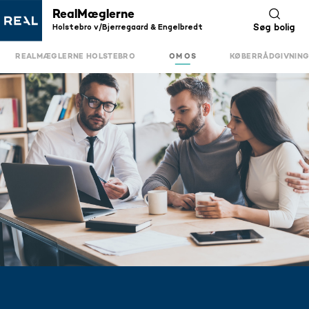
RealMæglerne
Holstebro v/Bjerregaard & Engelbredt
Søg bolig
REALMÆGLERNE HOLSTEBRO
OM OS
KØBERRÅDGIVNIN