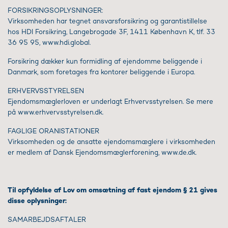
FORSIKRINGSOPLYSNINGER:
Virksomheden har tegnet ansvarsforsikring og garantistillelse
hos HDI Forsikring, Langebrogade 3F, 1411 København K, tlf. 33
36 95 95, www.hdi.global.
Forsikring dækker kun formidling af ejendomme beliggende i
Danmark, som foretages fra kontorer beliggende i Europa.
ERHVERVSSTYRELSEN
Ejendomsmæglerloven er underlagt Erhvervsstyrelsen. Se mere
på www.erhvervsstyrelsen.dk.
FAGLIGE ORANISTATIONER
Virksomheden og de ansatte ejendomsmæglere i virksomheden
er medlem af Dansk Ejendomsmæglerforening, www.de.dk.
Til opfyldelse af Lov om omsætning af fast ejendom § 21 gives
disse oplysninger:
SAMARBEJDSAFTALER