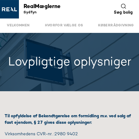
RealMæglerne
Sydfyn
Søg bolig
VELKOMMEN
HVORFOR VÆLGE OS
KØBERRÅDGIVNING
Lovpligtige oplysniger
Til opfyldelse af Bekendtgørelse om formidling m.v. ved salg af
fast ejendom, § 27 gives disse oplysninger:
Virksomhedens CVR-nr. :2980 9402