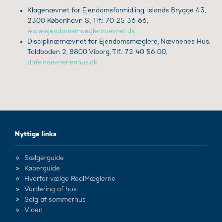
Klagenævnet for Ejendomsformidling, Islands Brygge 43,
2300 København S., Tlf.: 70 25 36 66,
www.ejendomsmaeglernaevnet.dk
Disciplinærnævnet for Ejendomsmæglere, Nævnenes Hus,
Toldboden 2, 8800 Viborg, Tlf.: 72 40 56 00,
dnfe.naevneneshus.dk
Nyttige links
Sælgerguide
Køberguide
Hvorfor vælge RealMæglerne
Vurdering af hus
Salg af sommerhus
Viden