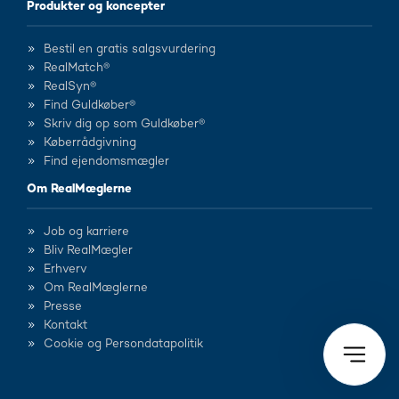
Produkter og koncepter
Bestil en gratis salgsvurdering
RealMatch®
RealSyn®
Find Guldkøber®
Skriv dig op som Guldkøber®
Køberrådgivning
Find ejendomsmægler
Om RealMæglerne
Job og karriere
Bliv RealMægler
Erhverv
Om RealMæglerne
Presse
Kontakt
Cookie og Persondatapolitik