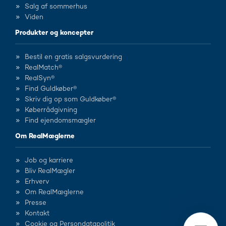
Salg af sommerhus
Viden
Produkter og koncepter
Bestil en gratis salgsvurdering
RealMatch®
RealSyn®
Find Guldkøber®
Skriv dig op som Guldkøber®
Køberrådgivning
Find ejendomsmægler
Om RealMæglerne
Job og karriere
Bliv RealMægler
Erhverv
Om RealMæglerne
Presse
Kontakt
Cookie og Persondatapolitik