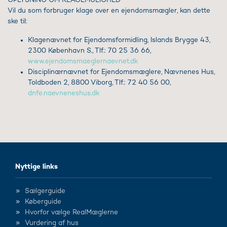
OPLYSNING OM KLAGEMULIGHED
Vil du som forbruger klage over en ejendomsmægler, kan dette
ske til:
Klagenævnet for Ejendomsformidling, Islands Brygge 43,
2300 København S., Tlf.: 70 25 36 66,
www.ejendomsmaeglernaevnet.dk
Disciplinærnævnet for Ejendomsmæglere, Nævnenes Hus,
Toldboden 2, 8800 Viborg, Tlf.: 72 40 56 00,
dnfe.naevneneshus.dk
Nyttige links
Sælgerguide
Køberguide
Hvorfor vælge RealMæglerne
Vurdering af hus