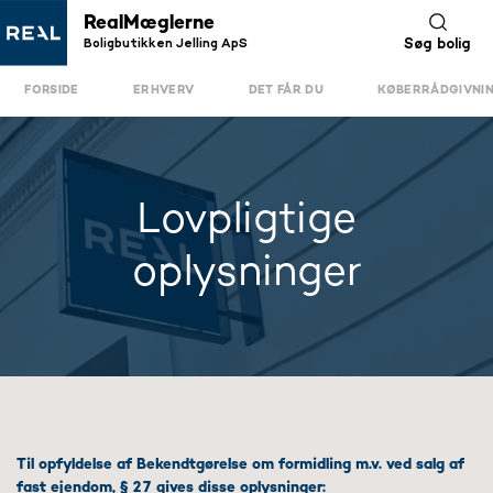
RealMæglerne
Boligbutikken Jelling ApS
Søg bolig
FORSIDE
ERHVERV
DET FÅR DU
KØBERRÅDGIVNI
Lovpligtige
oplysninger
Til opfyldelse af Bekendtgørelse om formidling m.v. ved salg af
fast ejendom, § 27 gives disse oplysninger: