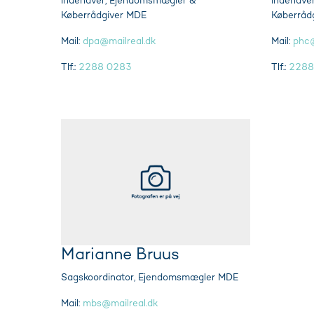
Indehaver, Ejendomsmægler &
Indehave
Køberrådgiver MDE
Køberråd
Mail:
dpa@mailreal.dk
Mail:
phc@
Tlf.:
2288 0283
Tlf.:
2288
Marianne Bruus
Sagskoordinator, Ejendomsmægler MDE
Mail:
mbs@mailreal.dk