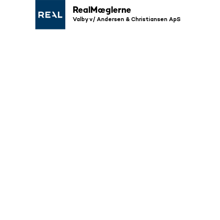
RealMæglerne
Valby v/ Andersen & Christiansen ApS