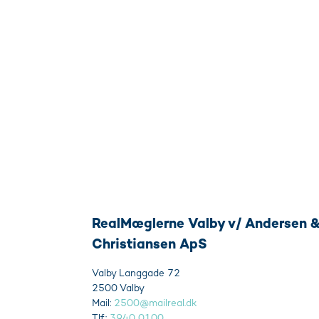
RealMæglerne Valby v/ Andersen 
Christiansen ApS
Valby Langgade 72
2500 Valby
Mail:
2500@mailreal.dk
Tlf.:
3940 0100