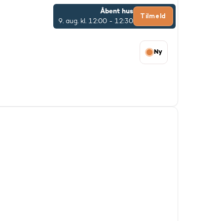
Åbent hus
Tilmeld
9. aug.
kl. 12:00 - 12:30
Ny