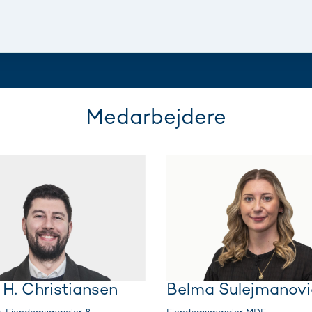
Medarbejdere
p H. Christiansen
Belma Sulejmanovi