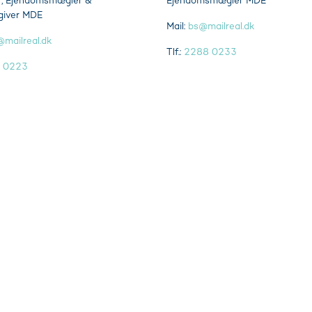
r, Ejendomsmægler &
Ejendomsmægler MDE
giver MDE
Mail:
bs@mailreal.dk
mailreal.dk
Tlf.:
2288 0233
 0223