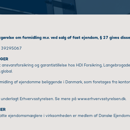
tgørelse om formidling m.v. ved salg af fast ejendom, § 27 gives disse
 : 39295067
NGER
ansvarsforsikring og garantistillelse hos HDI Forsikring, Langebroga
global.
rmidling af ejendomme beliggende i Danmark, som foretages fra kontor
underlagt Erhvervsstyrelsen. Se mere på www.erhvervsstyrelsen.dk.
NER
atte ejendomsmæglere i virksomheden er medlem af Danske Ejendom