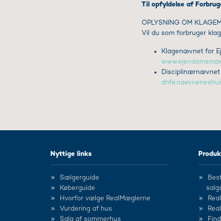
Til opfyldelse af Forbrug
OPLYSNING OM KLAGE
Vil du som forbruger klag
Klagenævnet for Ej
www.ejendomsmaeg
Disciplinærnævnet
dnfe.naevneneshus
Nyttige links
Produk
Sælgerguide
Best
Køberguide
salg
Hvorfor vælge RealMæglerne
Rea
Vurdering af hus
Rea
Salg af sommerhus
Fin