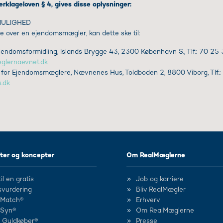
erklageloven § 4, gives disse oplysninger:
MULIGHED
e over en ejendomsmægler, kan dette ske til:
endomsformidling, Islands Brygge 43, 2300 København S., Tlf.: 70 25 
lernaevnet.dk
 for Ejendomsmæglere, Nævnenes Hus, Toldboden 2, 8800 Viborg, Tlf.:
.dk
ter og koncepter
Om RealMæglerne
il en gratis
Job og karriere
svurdering
Bliv RealMægler
lMatch®
Erhverv
lSyn®
Om RealMæglerne
d Guldkøber®
Presse