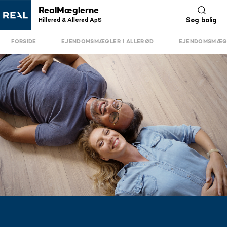
RealMæglerne
Hillerød & Allerød ApS
Søg bolig
FORSIDE
EJENDOMSMÆGLER I ALLERØD
EJENDOMSMÆGL