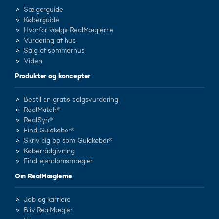
Sælgerguide
Køberguide
Hvorfor vælge RealMæglerne
Vurdering af hus
Salg af sommerhus
Viden
Produkter og koncepter
Bestil en gratis salgsvurdering
RealMatch®
RealSyn®
Find Guldkøber®
Skriv dig op som Guldkøber®
Køberrådgivning
Find ejendomsmægler
Om RealMæglerne
Job og karriere
Bliv RealMægler