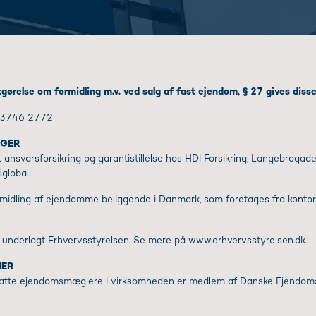
tgørelse om formidling m.v. ved salg af fast ejendom, § 27 gives disse
: 3746 2772
NGER
ansvarsforsikring og garantistillelse hos HDI Forsikring, Langebroga
global.
rmidling af ejendomme beliggende i Danmark, som foretages fra kontor
underlagt Erhvervsstyrelsen. Se mere på www.erhvervsstyrelsen.dk.
NER
atte ejendomsmæglere i virksomheden er medlem af Danske Ejendom