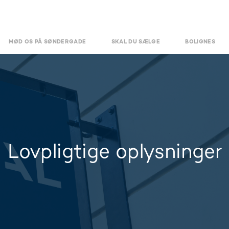
MØD OS PÅ SØNDERGADE
SKAL DU SÆLGE
BOLIGNES
Lovpligtige oplysninger