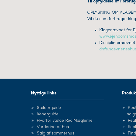
Til opfyldelse af Forbrug
OPLYSNING OM KLAGE
Vil du som forbruger klag
Klagenævnet for Ej
www.ejendomsmaeg
Disciplinærnævnet
dnfe.naevneneshus
Nyttige links
Produk
Sælgerguide
Best
Køberguide
salg
Hvorfor vælge RealMæglerne
Rea
Vurdering af hus
Rea
Salg af sommerhus
Fin