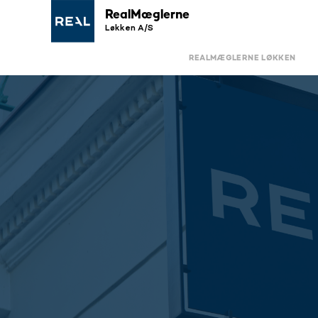
RealMæglerne
Løkken A/S
REALMÆGLERNE LØKKEN