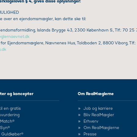
erklageloven § 4, gives disse oplysninger:
MULIGHED
e over en ejendomsmægler, kan dette ske til:
endomsformidling, Islands Brygge 43, 2300 København S., Tlf.: 70 25 
lernaevnet.dk
 for Ejendomsmæglere, Nævnenes Hus, Toldboden 2, 8800 Viborg, Tlf.:
.dk
ter og koncepter
Om RealMæglerne
il en gratis
Job og karriere
svurdering
Bliv RealMægler
lMatch®
Erhverv
lSyn®
Om RealMæglerne
d Guldkøber®
Presse