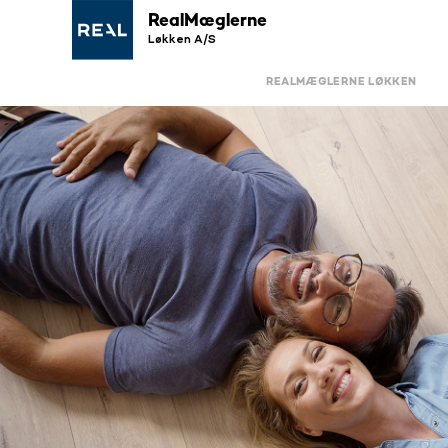
RealMæglerne
Løkken A/S
REALMÆGLERNE LØKKEN