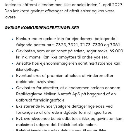
ligeledes, såfremt ejendommen ikke er solgt inden 1. april 2027.
Den konkrete gevinst afhænger af aftalt salær og kan være
lavere.
ØVRIGE KONKURRENCEBETINGELSER
Konkurrencen gælder kun for ejendomme beliggende i
følgende postnumre: 7323, 7321, 7173, 7330 og 7361
Gevinsten, som er en rabat på salær, udgør maks. 69.000
kr. inkl. moms. Kan ikke ombyttes til andre ydelser.
Ansatte hos ejendomsmægleren samt nærtstående kan
ikke deltage.
Eventuel skat af præmien afholdes af vinderen efter
gældende lovgivning.
Gevinsten forudsætter, at ejendommen sælges gennem
RealMæglerne Maiken Nørtoft ApS på baggrund af en
uafbrudt formidlingsaftale.
Eksisterende kunder/sælgere deltager ligeledes ved
forlængelse af allerede indgåede formidlingsaftaler.
Evt. overskydende beløb udbetales ikke, og gevinsten kan
maksimalt udgøre det faktisk betalte salær.