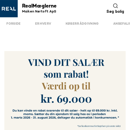
RealMæglerne
Maiken Nørtoft ApS
Søg bolig
FORSIDE
ERHVERV
KØBERRÅDGIVNING
ANBEFAL