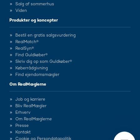
Salg af sommerhus
Viden
Produkter og koncepter
Bestil en gratis salgsvurdering
RealMatch®
RealSyn®
Find Guldkøber®
Skriv dig op som Guldkøber®
Køberrådgivning
Find ejendomsmægler
Om RealMæglerne
Job og karriere
Bliv RealMægler
Erhverv
Om RealMæglerne
Presse
Kontakt
Cookie og Persondatapolitik