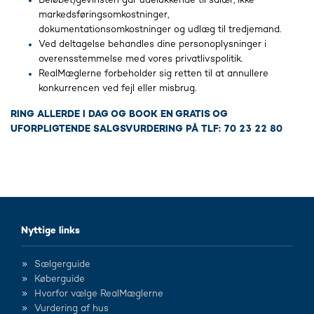
Beløbet/gevinsten går udelukkende til salær, ikke
markedsføringsomkostninger,
dokumentationsomkostninger og udlæg til tredjemand.
Ved deltagelse behandles dine personoplysninger i
overensstemmelse med vores privatlivspolitik.
RealMæglerne forbeholder sig retten til at annullere
konkurrencen ved fejl eller misbrug.
RING ALLERDE I DAG OG BOOK EN GRATIS OG
UFORPLIGTENDE SALGSVURDERING PÅ TLF: 70 23 22 80
Nyttige links
Sælgerguide
Køberguide
Hvorfor vælge RealMæglerne
Vurdering af hus