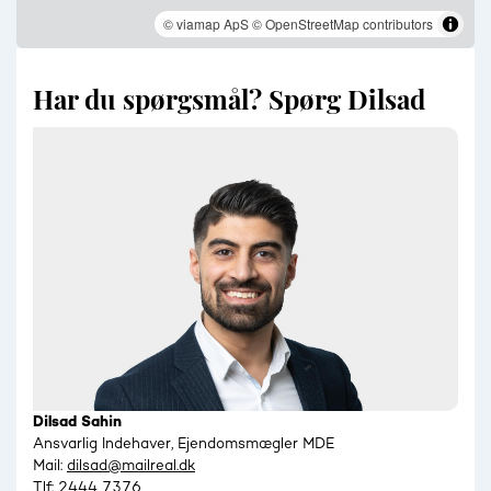
© viamap ApS
© OpenStreetMap contributors
Har du spørgsmål? Spørg Dilsad
Dilsad Sahin
Ansvarlig Indehaver, Ejendomsmægler MDE
Mail:
dilsad@mailreal.dk
Tlf:
2444 7376