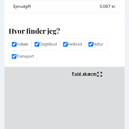
Ejerudgift
5.087 kr.
Hvor finder jeg?
Indkøb
Dagtilbud
Helbred
Natur
Transport
Fuld skærm