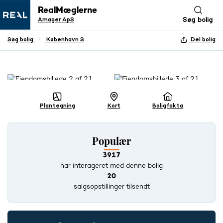
RealMæglerne
Amager ApS
Søg bolig
Søg bolig
København S
Del bolig
+ 20 BILLEDER
Plantegning
Kort
Boligfakta
Populær
3917
har interageret med denne bolig
20
salgsopstillinger tilsendt