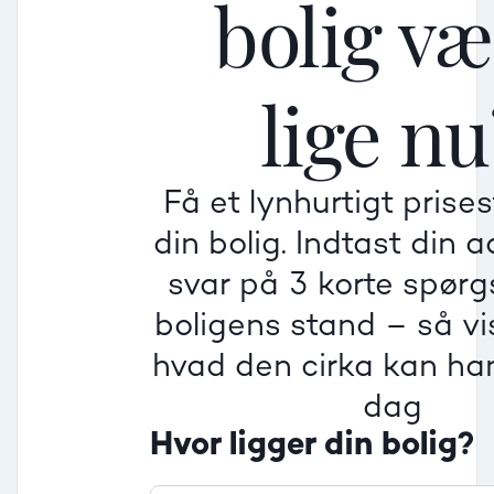
bolig v
Mellem
Mellem
Mellem
lige nu
Mindre god
Mindre god
Mindre god
Få et lynhurtigt prise
Villa
din bolig. Indtast din 
Beregner pris
Dårlig
Dårlig
Dårlig
svar på 3 korte spør
boligens stand – så vis
Rækkehus
hvad den cirka kan han
dag
Hvor ligger din bolig?