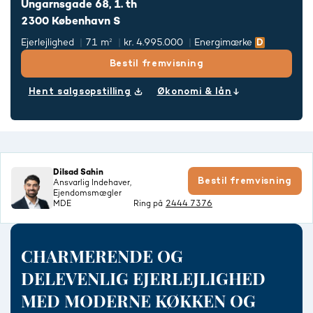
Ungarnsgade 68, 1. th
2300 København S
Ejerlejlighed
71 m²
kr. 4.995.000
Energimærke
Bestil fremvisning
Hent salgsopstilling
Økonomi & lån
Dilsad Sahin
Bestil fremvisning
Ansvarlig Indehaver,
Ejendomsmægler
MDE
Ring på
2444 7376
CHARMERENDE OG
DELEVENLIG EJERLEJLIGHED
MED MODERNE KØKKEN OG