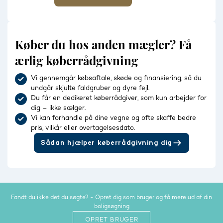
Køber du hos anden mægler? Få
ærlig køberrådgivning
Vi gennemgår købsaftale, skøde og finansiering, så du
undgår skjulte faldgruber og dyre fejl.
Du får en dedikeret køberrådgiver, som kun arbejder for
dig – ikke sælger.
Vi kan forhandle på dine vegne og ofte skaffe bedre
pris, vilkår eller overtagelsesdato.
Sådan hjælper køberrådgivning dig
Fandt du ikke det du søgte? - Opret dig som bruger og få mere ud af din
boligsøgning
OPRET BRUGER