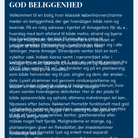
GOD BELIGGENHED
Velkommen til en bolig, hvor klassisk københavnercharme
møder en beliggenhed, der gør hverdagen både nem og
levende. På en rolig adresse i hjertet af Amagerbro får du en
hverdag med kort afstand til både metro, strand og byens
Fra hoveddøren er der blot få minutters gang til
mange muligheder, altimens atmosfæren i området er
Lergravsparken Metrostation, hvorfra byen åbner sig i alle
præget af både udvikling og nærhed til det hele.
retninger, mens Amager Strandpark venter blot en kort
cykeltur væk. Indkøb klares nemt i nærområdet eller i
Lejligheden er beliggende på 1. sal i en velholdt ejendom fra
Amager Centret, altimens Christianshavn og Københavns
2
1929. Her venter 71 m
, der fordeler sig på en planløsning,
Universitet nås på få minutter.
som både henvender sig til par, singler og dem, der ønsker at
dele. Lyset strømmer ind gennem vinduespartierne og
Entréen leder naturligt videre til boligens opholdsrum, hvor
skaber en behagelig atmosfære i hele boligen.
stuen samler hverdagens aktiviteter. Her er der plads til
både spiseområde og ophold, altimens indretningen let kan
tilpasses efter behov. Køkkenet fremstår funktionelt med god
Lejligheden rummer to regulære værelser, der kan benyttes
opbevaringsplads og ligger i en naturlig forlængelse af
til lidt af hvert, soveværelse, kontor, gæsteværelse eller
boligens øvrige rum.
måske noget helt fjerde. Mulighederne er mange, og
planløsningen giver en fleksibilitet, der imødekommer
Badeværelset fremstår lyst og enkelt med separat
forskellige behov.