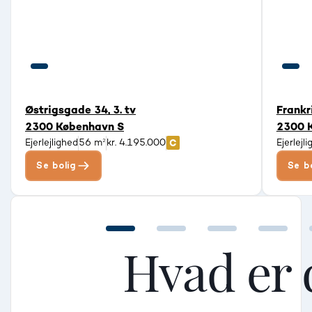
Østrigsgade 34, 3. tv
Frankr
2300 København S
2300 
Ejerlejlighed
56 m²
kr. 4.195.000
Ejerlejl
Se bolig
Se b
Hvad er 