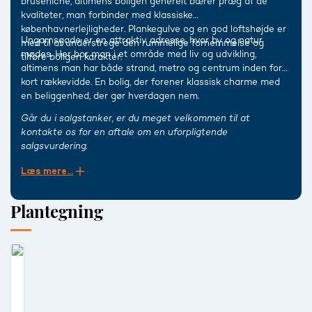
bruseniche, altimens boligen generelt bærer præg af de
kvaliteter, man forbinder med klassiske
københavnerlejligheder. Plankegulve og en god loftshøjde er
Ungarnsgade er en attraktiv adresse, hvor by og natur
med til at understrege den rummelige fornemmelse og
mødes. Her bor man i et område med liv og udvikling,
tilføre boligen karakter.
altimens man har både strand, metro og centrum inden for
kort rækkevidde. En bolig, der forener klassisk charme med
en beliggenhed, der gør hverdagen nem.
Går du i salgstanker, er du meget velkommen til at
kontakte os for en aftale om en uforpligtende
salgsvurdering.
Læs mere...
Plantegning