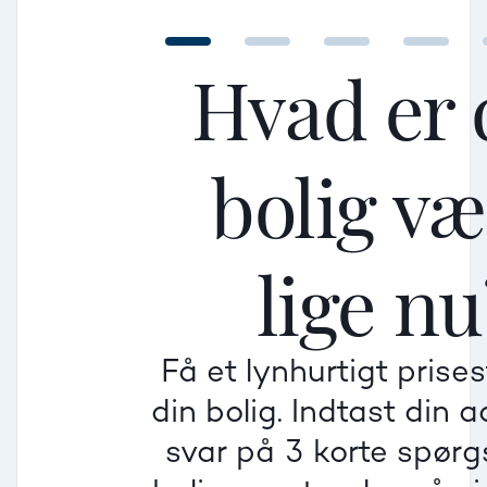
Hvad er 
bolig v
Mellem
Mellem
Mellem
lige nu
Mindre god
Mindre god
Mindre god
Få et lynhurtigt prise
Villa
din bolig. Indtast din 
Beregner pris
Dårlig
Dårlig
Dårlig
svar på 3 korte spør