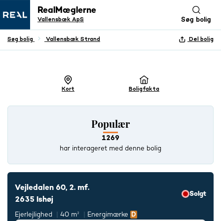
RealMæglerne
Vallensbæk ApS
Søg bolig
Søg bolig
Vallensbæk Strand
Del bolig
+ 3 BILLEDER
Kort
Boligfakta
Populær
1269
har interageret med denne bolig
Vejledalen 60, 2. mf.
Solgt
2635 Ishøj
Ejerlejlighed
40 m²
Energimærke