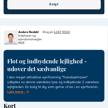
Solgt
Anders Nedahl
Ring på
4187 9020
Indehaver og
ejendomsmægler
MDE
Flot og indbydende lejlighed -
udover det sædvanlige
I den meget attraktive ejerforening "Tranebærhaven"
udbydes nu denne særdeles lyse og indbydende 2 værelses
lejligheden. En bolig til dig, som gerne vil bo i en ejerforening,
der har lidt mere at byde på. Her er blandt andet tennisbane,
Læs mere...
svømmehal, lækkert fitness lokale, gode parkeringsforhold
tæt ved døren, fælles vaskeri, depotrum mv.
Kort