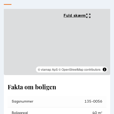
Denne skønne lejlighed byder på store vinduespartier, der
sørger for et dejligt lysindfald. Stilen er lys og indbydende
med hvidmalede vægge med filt og smukke parketgulve.
Fuld skærm
Lejligheden rummer 40 veludnyttede kvadratmeter fordelt
på en lys entré. Åbent køkken i direkte forbindelse med den
lyse stuen. Køkkenet, som er holdt i lyse og flotte elementer,
har god bord- og skabsplads samt hårde hvidevarer i høj
kvalitet. Dejligt soveværelse med fin plads til dobbeltseng.
Særdeles lækkert badeværelse med flotte fliser og
bruseniche.
Her bor man i et fredeligt kvarter og med i købet får du en
placering, der er perfekt både i den nære og i den lidt større
© viamap ApS
© OpenStreetMap contributors
radius. Nabolaget er trygt og omgivet af skønne grønne
arealer. Samtidigt kommer du til at bo i kort afstand til gode
indkøbsmuligheder, S-stationen og Ishøj Bycenter. Arken og
Fakta om boligen
Ishøj Strandpark ligger ligeledes i kort afstand til lejligheden.
BEMÆRK: Sælger har indfriet fælleslånet (vindueslån)
Sagsnummer
135-0056
Boligareal
40 m²