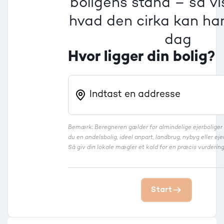
boligens stand – så vis
Rækkehus
hvad den cirka kan han
dag
Hvor ligger din bolig?
Bemærk: Beregneren gælder for almindelige ejerbolige
du en andelsbolig, ideel anpart, landbrug, nybyg eller 
Så giv din lokale mægler et kald for en præcis vurdering
Start