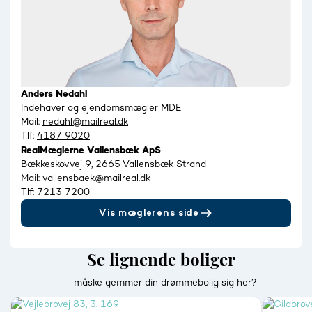
Anders Nedahl
Indehaver og ejendomsmægler MDE
Mail:
nedahl@mailreal.dk
Tlf:
4187 9020
RealMæglerne Vallensbæk ApS
Bækkeskovvej 9, 2665 Vallensbæk Strand
Mail:
vallensbaek@mailreal.dk
Tlf:
7213 7200
Vis mæglerens side
Se lignende boliger
- måske gemmer din drømmebolig sig her?