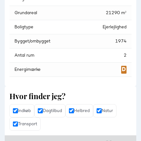
Grundareal
21290 m²
Boligtype
Ejerlejlighed
Bygget/ombygget
1974
Antal rum
2
Energimærke
Hvor finder jeg?
Indkøb
Dagtilbud
Helbred
Natur
Transport