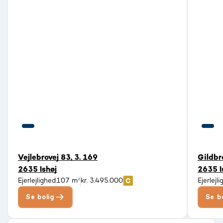
Vejlebrovej 83, 3. 169
Gildbr
2635 Ishøj
2635 I
Ejerlejlighed
107 m²
kr. 3.495.000
Ejerlejl
Se bolig
Se b