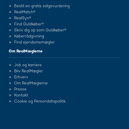
Bestil en gratis salgsvurdering
RealMatch®
RealSyn®
Find Guldkøber®
Skriv dig op som Guldkøber®
Køberrådgivning
Find ejendomsmægler
Om RealMæglerne
Job og karriere
Bliv RealMægler
Erhverv
Om RealMæglerne
Presse
Kontakt
Cookie og Persondatapolitik