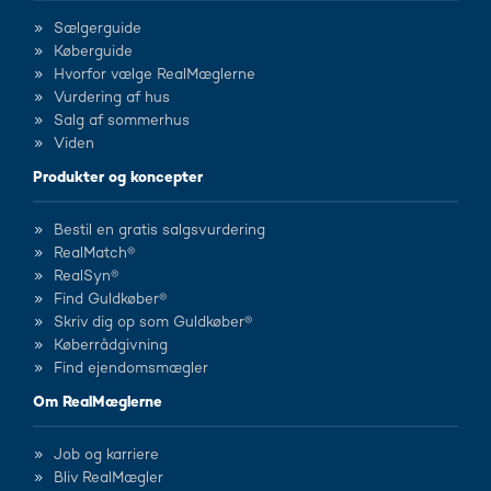
Sælgerguide
Køberguide
Hvorfor vælge RealMæglerne
Vurdering af hus
Salg af sommerhus
Viden
Produkter og koncepter
Bestil en gratis salgsvurdering
RealMatch®
RealSyn®
Find Guldkøber®
Skriv dig op som Guldkøber®
Køberrådgivning
Find ejendomsmægler
Om RealMæglerne
Job og karriere
Bliv RealMægler