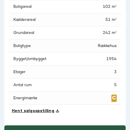
Boligareal
102 m²
Kælderareal
51 m²
Grundareal
242 m²
Boligtype
Rækkehus
Bygget/ombygget
1954
Etager
3
Antal rum
5
Energimærke
Hent salgsopstilling