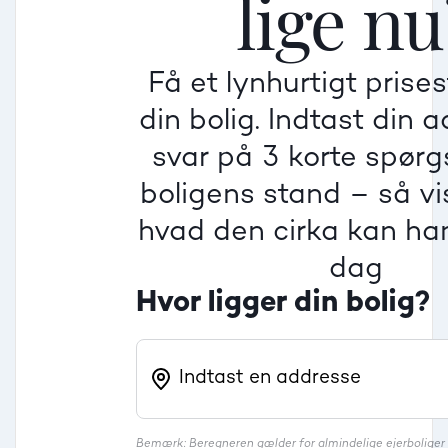
lige nu
Få et lynhurtigt prise
Villa
din bolig. Indtast din 
Beregner pris
Dårlig
Dårlig
Dårlig
svar på 3 korte spør
boligens stand – så vis
Rækkehus
hvad den cirka kan han
dag
Hvor ligger din bolig?
Bemærk: Beregneren gælder for almindelige ejerbolige