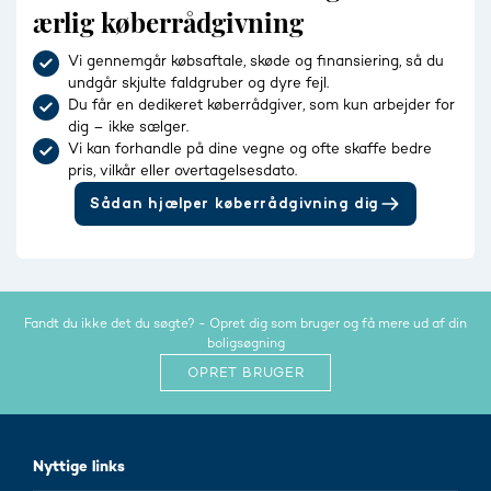
ærlig køberrådgivning
Vi gennemgår købsaftale, skøde og finansiering, så du
undgår skjulte faldgruber og dyre fejl.
Du får en dedikeret køberrådgiver, som kun arbejder for
dig – ikke sælger.
Vi kan forhandle på dine vegne og ofte skaffe bedre
pris, vilkår eller overtagelsesdato.
Sådan hjælper køberrådgivning dig
Fandt du ikke det du søgte? - Opret dig som bruger og få mere ud af din
boligsøgning
OPRET BRUGER
Nyttige links