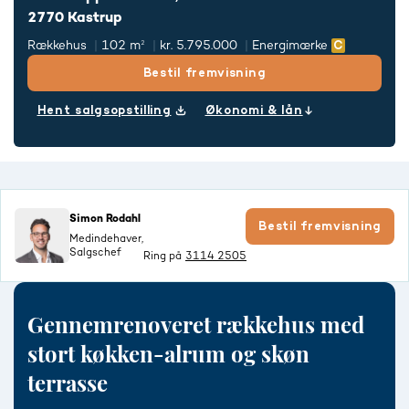
2770 Kastrup
Rækkehus
102 m²
kr. 5.795.000
Energimærke
Bestil fremvisning
Hent salgsopstilling
Økonomi & lån
Simon Rodahl
Bestil fremvisning
Medindehaver,
Salgschef
Ring på
3114 2505
Gennemrenoveret rækkehus med
stort køkken-alrum og skøn
terrasse