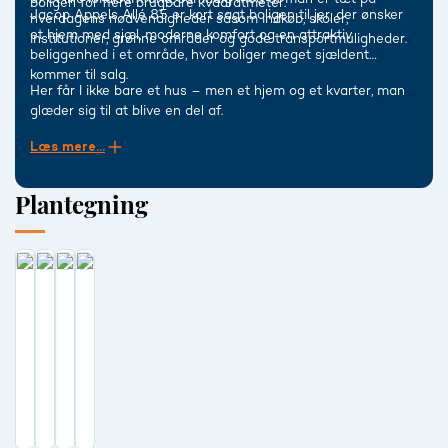
boligen for flere brugbare kvadratmeter.
Jacop Appels Allé 85 er kort sagt boligen til jer, der ønsker
hverdagens nødvendigheder såsom indkøb, skoler,
et hjem med sjæl, moderne komfort og en attraktiv
institutioner, grønne områder og gode transportmuligheder.
beliggenhed i et område, hvor boliger meget sjældent
kommer til salg.
Her får I ikke bare et hus – men et hjem og et kvarter, man
glæder sig til at blive en del af.
Læs mere...
Plantegning