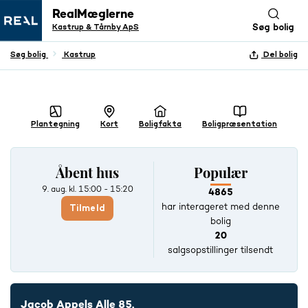
RealMæglerne
Kastrup & Tårnby ApS
Søg bolig
Søg bolig
Kastrup
Del bolig
+ 28 BILLEDER
Plantegning
Kort
Boligfakta
Boligpræsentation
Åbent hus
Populær
9. aug.
kl. 15:00 - 15:20
4865
har interageret med denne
Tilmeld
bolig
20
salgsopstillinger tilsendt
Jacob Appels Alle 85,