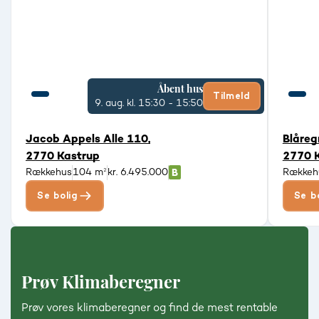
Åbent hus
Tilmeld
9. aug.
kl. 15:30 - 15:50
Jacob Appels Alle 110,
Blåregn
2770 Kastrup
2770 
Rækkehus
104 m²
kr. 6.495.000
Rækkeh
Se bolig
Se b
Prøv Klimaberegner
Prøv vores klimaberegner og find de mest rentable