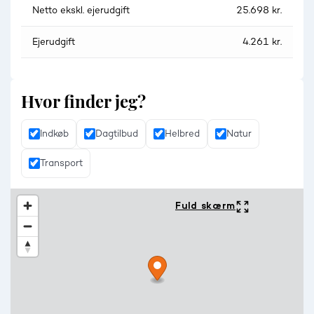
Netto ekskl. ejerudgift
25.698 kr.
Ejerudgift
4.261 kr.
Hvor finder jeg?
Indkøb
Dagtilbud
Helbred
Natur
Transport
Fuld skærm