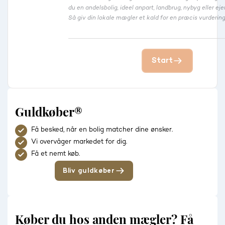
du en andelsbolig, ideel anpart, landbrug, nybyg eller 
Så giv din lokale mægler et kald for en præcis vurdering
Start
Guldkøber®
Få besked, når en bolig matcher dine ønsker.
Vi overvåger markedet for dig.
Få et nemt køb.
Bliv guldkøber
Køber du hos anden mægler? Få