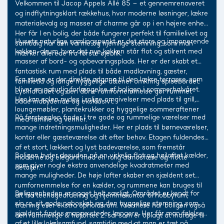
Velkommen til Jacop Appels Allé 85 – et gennemrenoveret
og indflytningsklart rækkehus, hvor moderne løsninger, lækre
materialevalg og masser af charme går op i en højere enhed.
Her får I en bolig, der både fungerer perfekt til familielivet og
Husets naturlige samlingspunkt er det store og imponerende
samtidig har den varme og hjemlige stemning, som man
køkken-alrum, hvor det nye køkken står flot og stilrent med
mærker allerede fra første øjeblik.
masser af bord- og opbevaringsplads. Her er der skabt et
fantastisk rum med plads til både madlavning, gæster,
Fra stuen er der direkte adgang til den lækre terrasse, som
familietid og lange hyggelige aftener omkring spisebordet.
bliver en naturlig forlængelse af boligen i sommerhalvåret.
Lysindfaldet og den åbne rumfornemmelse gør rummet
Her kan solen nydes i rolige omgivelser med plads til grill,
både indbydende og eksklusivt.
loungemøbler, plantekrukker og hyggelige sommeraftener
På førstesalen finder I tre gode og rummelige værelser med
med familie og venner.
mange indretningsmuligheder. Her er plads til børneværelser,
kontor eller gæsteværelse alt efter behov. Etagen fuldendes
af et stort, lækkert og lyst badeværelse, som fremstår
Boligen byder desuden på en virkelig flot og højloftet kælder,
moderne og elegant med en rolig atmosfære og flotte
som giver nogle ekstra anvendelige kvadratmeter med
detaljer.
mange muligheder. De høje lofter skaber en sjældent set
rumfornemmelse for en kælder, og rummene kan bruges til
Beliggenheden er noget helt særligt. Området er kendt for
alt fra teenageafdeling og hjemmekontor til hobbyrum,
sin ro, sit gode naboskab og den hyggelige stemning, som
træning eller ekstra opholdsrum. Ydermere har boligen også
sjældent findes mange steder længere. Her får man følelsen
den rummelige & højloftet 2. sal som er oplagt at indrage til
af et lille lokalsamfund, samtidig med at man er tæt på